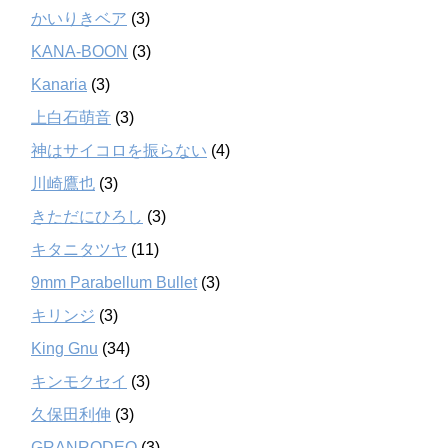
かいりきベア
(3)
KANA-BOON
(3)
Kanaria
(3)
上白石萌音
(3)
神はサイコロを振らない
(4)
川崎鷹也
(3)
きただにひろし
(3)
キタニタツヤ
(11)
9mm Parabellum Bullet
(3)
キリンジ
(3)
King Gnu
(34)
キンモクセイ
(3)
久保田利伸
(3)
GRANRODEO
(3)