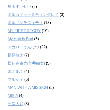
星街すいせい
(8)
ポルカドットスティングレイ
(3)
ポルノグラフィティ
(13)
MY FIRST STORY
(19)
My Hair is Bad
(5)
マカロニえんぴつ
(22)
槇原敬之
(7)
松任谷由実[荒井由実]
(5)
まふまふ
(4)
マルシィ
(6)
MAN WITH A MISSION
(5)
MISIA
(4)
三浦大知
(3)