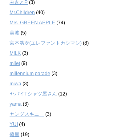
みきとP
(3)
Mr.Children
(40)
Mrs. GREEN APPLE
(74)
美波
(5)
宮本浩次(エレファントカシマシ)
(8)
M!LK
(3)
milet
(9)
millennium parade
(3)
miwa
(3)
ヤバイTシャツ屋さん
(12)
yama
(3)
ヤングスキニー
(3)
YUI
(4)
優里
(19)