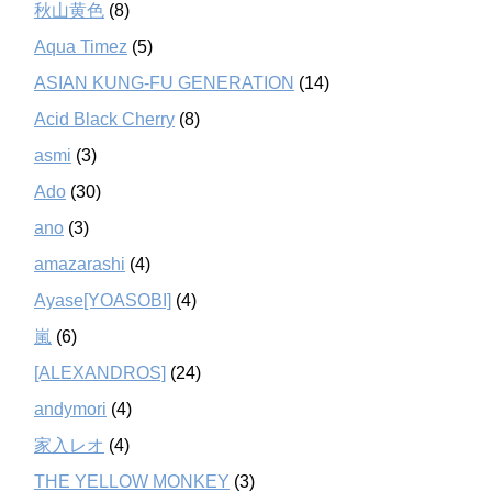
秋山黄色
(8)
Aqua Timez
(5)
ASIAN KUNG-FU GENERATION
(14)
Acid Black Cherry
(8)
asmi
(3)
Ado
(30)
ano
(3)
amazarashi
(4)
Ayase[YOASOBI]
(4)
嵐
(6)
[ALEXANDROS]
(24)
andymori
(4)
家入レオ
(4)
THE YELLOW MONKEY
(3)