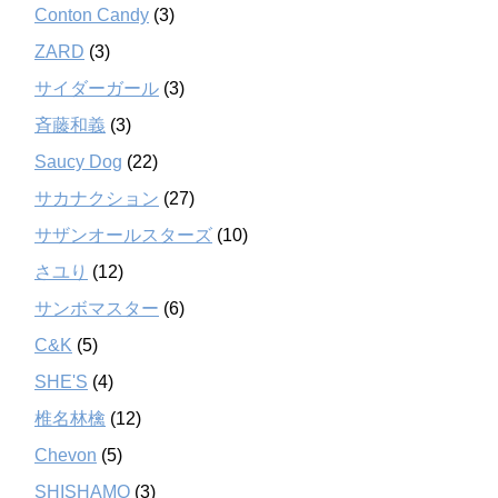
Conton Candy
(3)
ZARD
(3)
サイダーガール
(3)
斉藤和義
(3)
Saucy Dog
(22)
サカナクション
(27)
サザンオールスターズ
(10)
さユり
(12)
サンボマスター
(6)
C&K
(5)
SHE'S
(4)
椎名林檎
(12)
Chevon
(5)
SHISHAMO
(3)