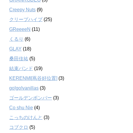
Creepy Nuts
(9)
クリープハイプ
(25)
GReeeeN
(11)
くるり
(6)
GLAY
(18)
桑田佳祐
(5)
結束バンド
(19)
KERENMI[蔦谷好位置]
(3)
go!go!vanillas
(3)
ゴールデンボンバー
(3)
Co shu Nie
(4)
こっちのけんと
(3)
コブクロ
(5)