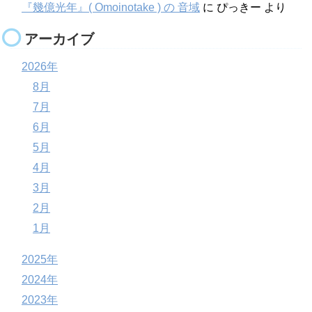
『幾億光年』( Omoinotake ) の 音域
に
ぴっきー
より
アーカイブ
2026年
8月
7月
6月
5月
4月
3月
2月
1月
2025年
2024年
2023年