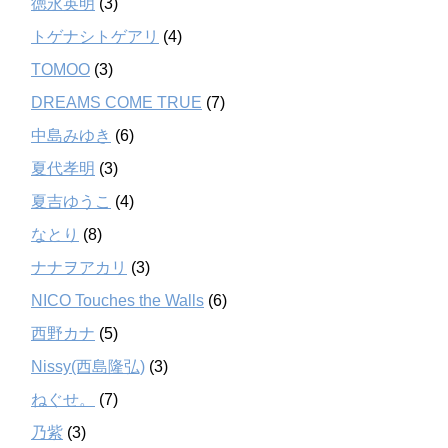
徳永英明
(3)
トゲナシトゲアリ
(4)
TOMOO
(3)
DREAMS COME TRUE
(7)
中島みゆき
(6)
夏代孝明
(3)
夏吉ゆうこ
(4)
なとり
(8)
ナナヲアカリ
(3)
NICO Touches the Walls
(6)
西野カナ
(5)
Nissy(西島隆弘)
(3)
ねぐせ。
(7)
乃紫
(3)