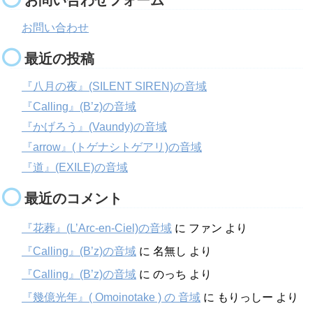
お問い合わせ
最近の投稿
『八月の夜』(SILENT SIREN)の音域
『Calling』(B’z)の音域
『かげろう』(Vaundy)の音域
『arrow』(トゲナシトゲアリ)の音域
『道』(EXILE)の音域
最近のコメント
『花葬』(L’Arc-en-Ciel)の音域
に
ファン
より
『Calling』(B’z)の音域
に
名無し
より
『Calling』(B’z)の音域
に
のっち
より
『幾億光年』( Omoinotake ) の 音域
に
もりっしー
より