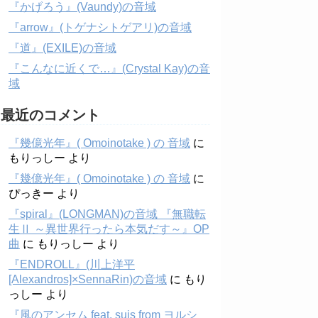
『かげろう』(Vaundy)の音域
『arrow』(トゲナシトゲアリ)の音域
『道』(EXILE)の音域
『こんなに近くで…』(Crystal Kay)の音
域
最近のコメント
『幾億光年』( Omoinotake ) の 音域
に
もりっしー
より
『幾億光年』( Omoinotake ) の 音域
に
ぴっきー
より
『spiral』(LONGMAN)の音域 『無職転
生Ⅱ ～異世界行ったら本気だす～』OP
曲
に
もりっしー
より
『ENDROLL』(川上洋平
[Alexandros]×SennaRin)の音域
に
もり
っしー
より
『風のアンセム feat. suis from ヨルシ