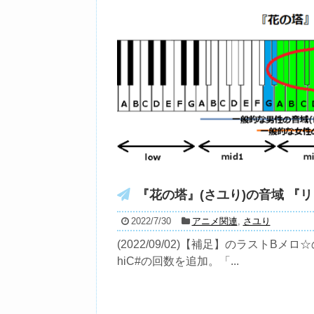
『花の塔』(さユり)の音域 『
2022/7/30
アニメ関連
,
さユり
(2022/09/02)【補足】のラストBメロ
hiC#の回数を追加。「...