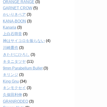
ORANGE RANGE
(3)
GARNET CROW
(5)
かいりきベア
(3)
KANA-BOON
(3)
Kanaria
(3)
上白石萌音
(3)
神はサイコロを振らない
(4)
川崎鷹也
(3)
きただにひろし
(3)
キタニタツヤ
(11)
9mm Parabellum Bullet
(3)
キリンジ
(3)
King Gnu
(34)
キンモクセイ
(3)
久保田利伸
(3)
GRANRODEO
(3)