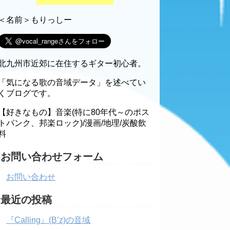
＜名前＞もりっしー
北九州市近郊に在住するギター初心者。
「気になる歌の音域データ」を述べてい
くブログです。
【好きなもの】音楽(特に80年代～のポス
トパンク、邦楽ロック)/漫画/地理/炭酸飲
料
お問い合わせフォーム
お問い合わせ
最近の投稿
『Calling』(B’z)の音域