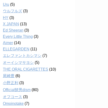
Uru
(5)
ウルフルズ
(3)
HY
(3)
X JAPAN
(13)
Ed Sheeran
(3)
Every Little Thing
(3)
Aimer
(14)
ELLEGARDEN
(11)
エレファントカシマシ
(7)
オーイシマサヨシ
(5)
THE ORAL CIGARETTES
(10)
尾崎豊
(6)
小野正利
(3)
Official髭男dism
(80)
オフコース
(3)
Omoinotake
(7)