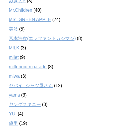
みきとP
(3)
Mr.Children
(40)
Mrs. GREEN APPLE
(74)
美波
(5)
宮本浩次(エレファントカシマシ)
(8)
M!LK
(3)
milet
(9)
millennium parade
(3)
miwa
(3)
ヤバイTシャツ屋さん
(12)
yama
(3)
ヤングスキニー
(3)
YUI
(4)
優里
(19)