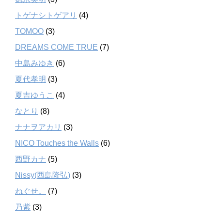
トゲナシトゲアリ
(4)
TOMOO
(3)
DREAMS COME TRUE
(7)
中島みゆき
(6)
夏代孝明
(3)
夏吉ゆうこ
(4)
なとり
(8)
ナナヲアカリ
(3)
NICO Touches the Walls
(6)
西野カナ
(5)
Nissy(西島隆弘)
(3)
ねぐせ。
(7)
乃紫
(3)