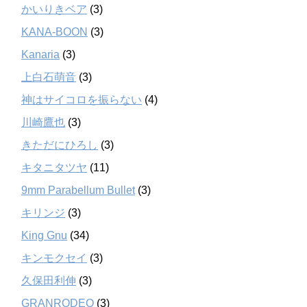
かいりきベア
(3)
KANA-BOON
(3)
Kanaria
(3)
上白石萌音
(3)
神はサイコロを振らない
(4)
川崎鷹也
(3)
きただにひろし
(3)
キタニタツヤ
(11)
9mm Parabellum Bullet
(3)
キリンジ
(3)
King Gnu
(34)
キンモクセイ
(3)
久保田利伸
(3)
GRANRODEO
(3)