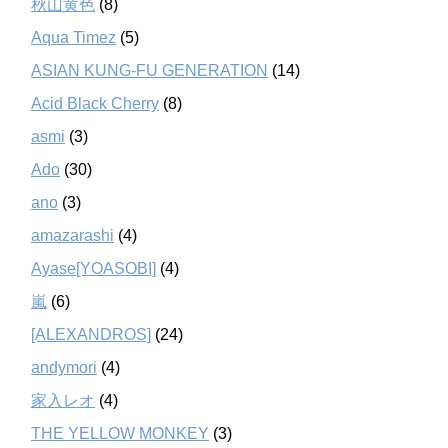
秋山黄色
(8)
Aqua Timez
(5)
ASIAN KUNG-FU GENERATION
(14)
Acid Black Cherry
(8)
asmi
(3)
Ado
(30)
ano
(3)
amazarashi
(4)
Ayase[YOASOBI]
(4)
嵐
(6)
[ALEXANDROS]
(24)
andymori
(4)
家入レオ
(4)
THE YELLOW MONKEY
(3)