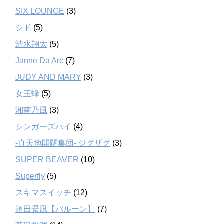
SIX LOUNGE
(3)
シド
(5)
清水翔太
(5)
Janne Da Arc
(7)
JUDY AND MARY
(3)
女王蜂
(5)
湘南乃風
(3)
シンガーズハイ
(4)
-真天地開闢集団- ジグザグ
(3)
SUPER BEAVER
(10)
Superfly
(5)
スキマスイッチ
(12)
須田景凪【バルーン】
(7)