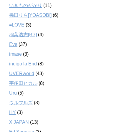
いきものがかり
(11)
幾田りら[YOASOBI]
(6)
=LOVE
(3)
稲葉浩志[B'z]
(4)
Eve
(37)
imase
(3)
indigo la End
(8)
UVERworld
(43)
宇多田ヒカル
(8)
Uru
(5)
ウルフルズ
(3)
HY
(3)
X JAPAN
(13)
Ed Sheeran
(3)