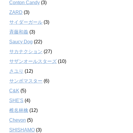
Conton Candy
(3)
ZARD
(3)
サイダーガール
(3)
斉藤和義
(3)
Saucy Dog
(22)
サカナクション
(27)
サザンオールスターズ
(10)
さユり
(12)
サンボマスター
(6)
C&K
(5)
SHE'S
(4)
椎名林檎
(12)
Chevon
(5)
SHISHAMO
(3)