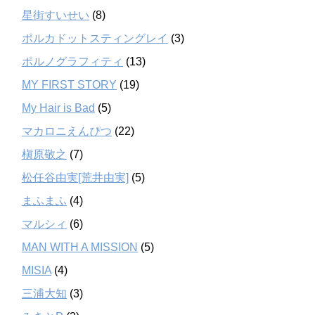
星街すいせい
(8)
ポルカドットスティングレイ
(3)
ポルノグラフィティ
(13)
MY FIRST STORY
(19)
My Hair is Bad
(5)
マカロニえんぴつ
(22)
槇原敬之
(7)
松任谷由実[荒井由実]
(5)
まふまふ
(4)
マルシィ
(6)
MAN WITH A MISSION
(5)
MISIA
(4)
三浦大知
(3)