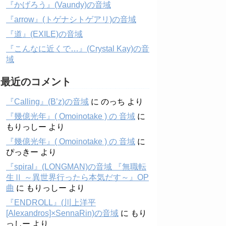
『かげろう』(Vaundy)の音域
『arrow』(トゲナシトゲアリ)の音域
『道』(EXILE)の音域
『こんなに近くで…』(Crystal Kay)の音
域
最近のコメント
『Calling』(B’z)の音域
に
のっち
より
『幾億光年』( Omoinotake ) の 音域
に
もりっしー
より
『幾億光年』( Omoinotake ) の 音域
に
ぴっきー
より
『spiral』(LONGMAN)の音域 『無職転
生Ⅱ ～異世界行ったら本気だす～』OP
曲
に
もりっしー
より
『ENDROLL』(川上洋平
[Alexandros]×SennaRin)の音域
に
もり
っしー
より