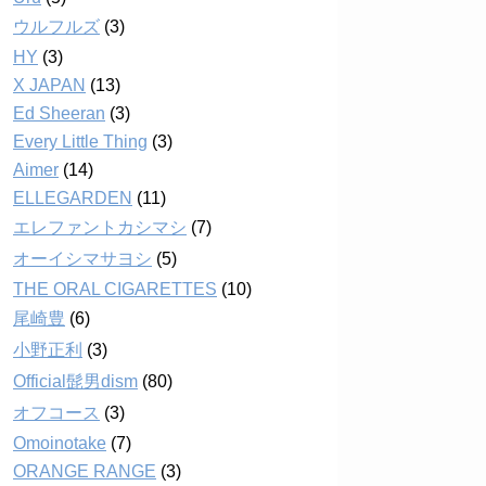
ウルフルズ
(3)
HY
(3)
X JAPAN
(13)
Ed Sheeran
(3)
Every Little Thing
(3)
Aimer
(14)
ELLEGARDEN
(11)
エレファントカシマシ
(7)
オーイシマサヨシ
(5)
THE ORAL CIGARETTES
(10)
尾崎豊
(6)
小野正利
(3)
Official髭男dism
(80)
オフコース
(3)
Omoinotake
(7)
ORANGE RANGE
(3)