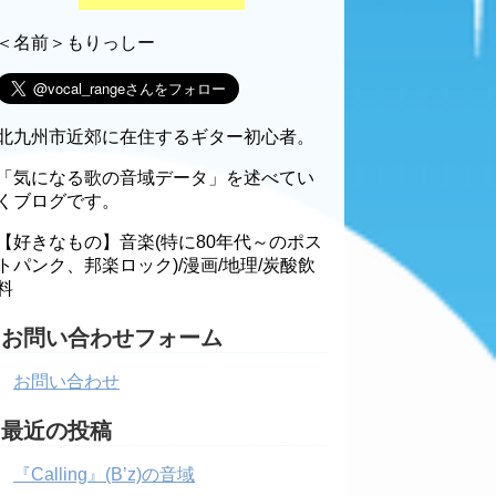
＜名前＞もりっしー
北九州市近郊に在住するギター初心者。
「気になる歌の音域データ」を述べてい
くブログです。
【好きなもの】音楽(特に80年代～のポス
トパンク、邦楽ロック)/漫画/地理/炭酸飲
料
お問い合わせフォーム
お問い合わせ
最近の投稿
『Calling』(B’z)の音域