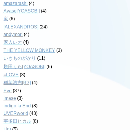
amazarashi
(4)
Ayase[YOASOBI]
(4)
嵐
(6)
[ALEXANDROS]
(24)
andymori
(4)
家入レオ
(4)
THE YELLOW MONKEY
(3)
いきものがかり
(11)
幾田りら[YOASOBI]
(6)
=LOVE
(3)
稲葉浩志[B'z]
(4)
Eve
(37)
imase
(3)
indigo la End
(8)
UVERworld
(43)
宇多田ヒカル
(8)
Uru
(5)