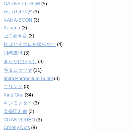
GARNET CROW
(5)
かいりきベア
(3)
KANA-BOON
(3)
Kanaria
(3)
上白石萌音
(3)
神はサイコロを振らない
(4)
川崎鷹也
(3)
きただにひろし
(3)
キタニタツヤ
(11)
9mm Parabellum Bullet
(3)
キリンジ
(3)
King Gnu
(34)
キンモクセイ
(3)
久保田利伸
(3)
GRANRODEO
(3)
Creepy Nuts
(9)