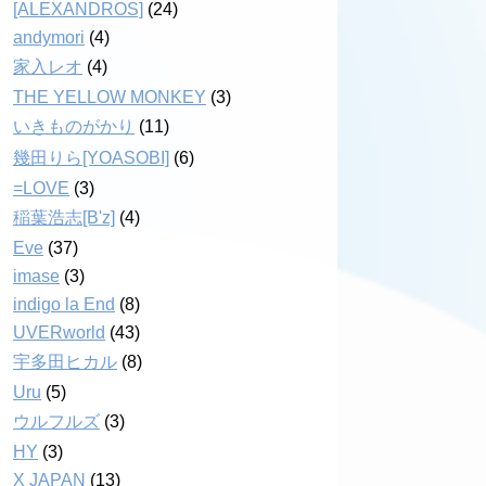
[ALEXANDROS]
(24)
andymori
(4)
家入レオ
(4)
THE YELLOW MONKEY
(3)
いきものがかり
(11)
幾田りら[YOASOBI]
(6)
=LOVE
(3)
稲葉浩志[B'z]
(4)
Eve
(37)
imase
(3)
indigo la End
(8)
UVERworld
(43)
宇多田ヒカル
(8)
Uru
(5)
ウルフルズ
(3)
HY
(3)
X JAPAN
(13)