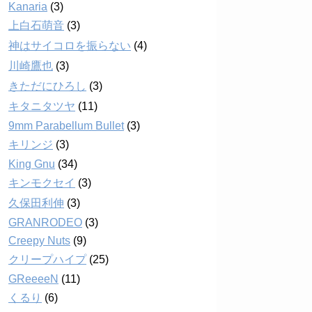
Kanaria
(3)
上白石萌音
(3)
神はサイコロを振らない
(4)
川崎鷹也
(3)
きただにひろし
(3)
キタニタツヤ
(11)
9mm Parabellum Bullet
(3)
キリンジ
(3)
King Gnu
(34)
キンモクセイ
(3)
久保田利伸
(3)
GRANRODEO
(3)
Creepy Nuts
(9)
クリープハイプ
(25)
GReeeeN
(11)
くるり
(6)