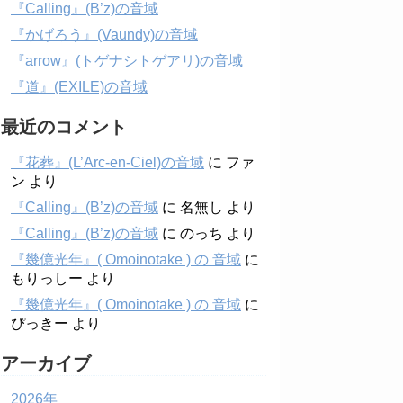
『Calling』(B’z)の音域
『かげろう』(Vaundy)の音域
『arrow』(トゲナシトゲアリ)の音域
『道』(EXILE)の音域
最近のコメント
『花葬』(L’Arc-en-Ciel)の音域
に
ファ
ン
より
『Calling』(B’z)の音域
に
名無し
より
『Calling』(B’z)の音域
に
のっち
より
『幾億光年』( Omoinotake ) の 音域
に
もりっしー
より
『幾億光年』( Omoinotake ) の 音域
に
ぴっきー
より
アーカイブ
2026年