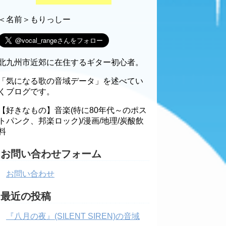
＜名前＞もりっしー
北九州市近郊に在住するギター初心者。
「気になる歌の音域データ」を述べてい
くブログです。
【好きなもの】音楽(特に80年代～のポス
トパンク、邦楽ロック)/漫画/地理/炭酸飲
料
お問い合わせフォーム
お問い合わせ
最近の投稿
『八月の夜』(SILENT SIREN)の音域