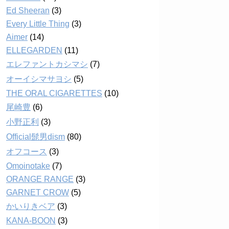
Ed Sheeran
(3)
Every Little Thing
(3)
Aimer
(14)
ELLEGARDEN
(11)
エレファントカシマシ
(7)
オーイシマサヨシ
(5)
THE ORAL CIGARETTES
(10)
尾崎豊
(6)
小野正利
(3)
Official髭男dism
(80)
オフコース
(3)
Omoinotake
(7)
ORANGE RANGE
(3)
GARNET CROW
(5)
かいりきベア
(3)
KANA-BOON
(3)