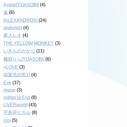
Ayase[YOASOBI]
(4)
嵐
(6)
[ALEXANDROS]
(24)
andymori
(4)
家入レオ
(4)
THE YELLOW MONKEY
(3)
いきものがかり
(11)
幾田りら[YOASOBI]
(6)
=LOVE
(3)
稲葉浩志[B'z]
(4)
Eve
(37)
imase
(3)
indigo la End
(8)
UVERworld
(43)
宇多田ヒカル
(8)
Uru
(5)