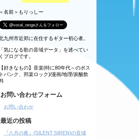
＜名前＞もりっしー
北九州市近郊に在住するギター初心者。
「気になる歌の音域データ」を述べてい
くブログです。
【好きなもの】音楽(特に80年代～のポス
トパンク、邦楽ロック)/漫画/地理/炭酸飲
料
お問い合わせフォーム
お問い合わせ
最近の投稿
『八月の夜』(SILENT SIREN)の音域