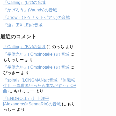
『Calling』(B’z)の音域
『かげろう』(Vaundy)の音域
『arrow』(トゲナシトゲアリ)の音域
『道』(EXILE)の音域
最近のコメント
『Calling』(B’z)の音域
に
のっち
より
『幾億光年』( Omoinotake ) の 音域
に
もりっしー
より
『幾億光年』( Omoinotake ) の 音域
に
ぴっきー
より
『spiral』(LONGMAN)の音域 『無職転
生Ⅱ ～異世界行ったら本気だす～』OP
曲
に
もりっしー
より
『ENDROLL』(川上洋平
[Alexandros]×SennaRin)の音域
に
もり
っしー
より