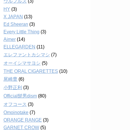
ウルフルズ
(3)
HY
(3)
X JAPAN
(13)
Ed Sheeran
(3)
Every Little Thing
(3)
Aimer
(14)
ELLEGARDEN
(11)
エレファントカシマシ
(7)
オーイシマサヨシ
(5)
THE ORAL CIGARETTES
(10)
尾崎豊
(6)
小野正利
(3)
Official髭男dism
(80)
オフコース
(3)
Omoinotake
(7)
ORANGE RANGE
(3)
GARNET CROW
(5)