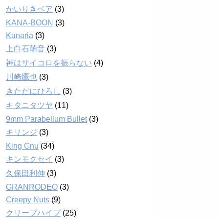
かいりきベア
(3)
KANA-BOON
(3)
Kanaria
(3)
上白石萌音
(3)
神はサイコロを振らない
(4)
川崎鷹也
(3)
きただにひろし
(3)
キタニタツヤ
(11)
9mm Parabellum Bullet
(3)
キリンジ
(3)
King Gnu
(34)
キンモクセイ
(3)
久保田利伸
(3)
GRANRODEO
(3)
Creepy Nuts
(9)
クリープハイプ
(25)