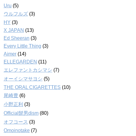
Uru
(5)
ウルフルズ
(3)
HY
(3)
X JAPAN
(13)
Ed Sheeran
(3)
Every Little Thing
(3)
Aimer
(14)
ELLEGARDEN
(11)
エレファントカシマシ
(7)
オーイシマサヨシ
(5)
THE ORAL CIGARETTES
(10)
尾崎豊
(6)
小野正利
(3)
Official髭男dism
(80)
オフコース
(3)
Omoinotake
(7)