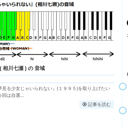
相川七瀬 ) の 音域
見る少女じゃいられない』(１９９５)を取り上げたい
は自選...
記事を読む