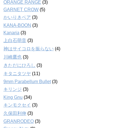
ORANGE RANGE
(3)
GARNET CROW
(5)
かいりきベア
(3)
KANA-BOON
(3)
Kanaria
(3)
上白石萌音
(3)
神はサイコロを振らない
(4)
川崎鷹也
(3)
きただにひろし
(3)
キタニタツヤ
(11)
9mm Parabellum Bullet
(3)
キリンジ
(3)
King Gnu
(34)
キンモクセイ
(3)
久保田利伸
(3)
GRANRODEO
(3)