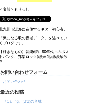
＜名前＞もりっしー
北九州市近郊に在住するギター初心者。
「気になる歌の音域データ」を述べてい
くブログです。
【好きなもの】音楽(特に80年代～のポス
トパンク、邦楽ロック)/漫画/地理/炭酸飲
料
お問い合わせフォーム
お問い合わせ
最近の投稿
『Calling』(B’z)の音域