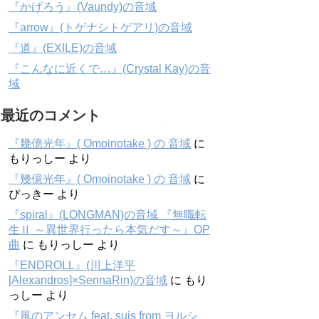
『かげろう』(Vaundy)の音域
『arrow』(トゲナシトゲアリ)の音域
『道』(EXILE)の音域
『こんなに近くで…』(Crystal Kay)の音
域
最近のコメント
『幾億光年』( Omoinotake ) の 音域
に
もりっしー
より
『幾億光年』( Omoinotake ) の 音域
に
ぴっきー
より
『spiral』(LONGMAN)の音域 『無職転
生Ⅱ ～異世界行ったら本気だす～』OP
曲
に
もりっしー
より
『ENDROLL』(川上洋平
[Alexandros]×SennaRin)の音域
に
もり
っしー
より
『風のアンセム feat. suis from ヨルシ