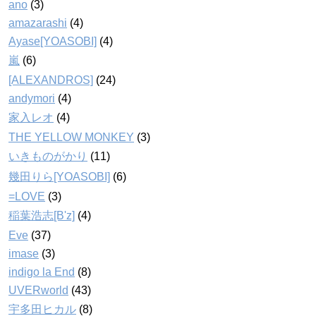
ano
(3)
amazarashi
(4)
Ayase[YOASOBI]
(4)
嵐
(6)
[ALEXANDROS]
(24)
andymori
(4)
家入レオ
(4)
THE YELLOW MONKEY
(3)
いきものがかり
(11)
幾田りら[YOASOBI]
(6)
=LOVE
(3)
稲葉浩志[B'z]
(4)
Eve
(37)
imase
(3)
indigo la End
(8)
UVERworld
(43)
宇多田ヒカル
(8)