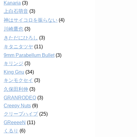
Kanaria
(3)
上白石萌音
(3)
神はサイコロを振らない
(4)
川崎鷹也
(3)
きただにひろし
(3)
キタニタツヤ
(11)
9mm Parabellum Bullet
(3)
キリンジ
(3)
King Gnu
(34)
キンモクセイ
(3)
久保田利伸
(3)
GRANRODEO
(3)
Creepy Nuts
(9)
クリープハイプ
(25)
GReeeeN
(11)
くるり
(6)