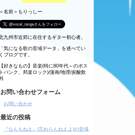
＜名前＞もりっしー
北九州市近郊に在住するギター初心者。
「気になる歌の音域データ」を述べてい
くブログです。
【好きなもの】音楽(特に80年代～のポス
トパンク、邦楽ロック)/漫画/地理/炭酸飲
料
お問い合わせフォーム
お問い合わせ
最近の投稿
『なんもねえ』(忘れらんねえよ)の音域