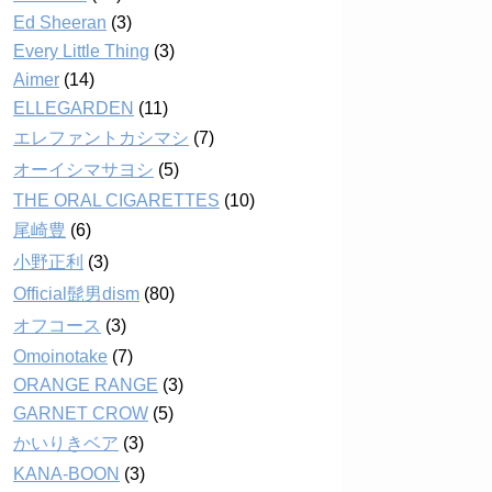
Ed Sheeran
(3)
Every Little Thing
(3)
Aimer
(14)
ELLEGARDEN
(11)
エレファントカシマシ
(7)
オーイシマサヨシ
(5)
THE ORAL CIGARETTES
(10)
尾崎豊
(6)
小野正利
(3)
Official髭男dism
(80)
オフコース
(3)
Omoinotake
(7)
ORANGE RANGE
(3)
GARNET CROW
(5)
かいりきベア
(3)
KANA-BOON
(3)