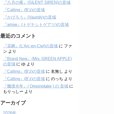
『八月の夜』(SILENT SIREN)の音域
『Calling』(B’z)の音域
『かげろう』(Vaundy)の音域
『arrow』(トゲナシトゲアリ)の音域
最近のコメント
『花葬』(L’Arc-en-Ciel)の音域
に
ファ
ン
より
『Brand New』(Mrs. GREEN APPLE)
の音域
に
ゆ
より
『Calling』(B’z)の音域
に
名無し
より
『Calling』(B’z)の音域
に
のっち
より
『幾億光年』( Omoinotake ) の 音域
に
もりっしー
より
アーカイブ
2026年