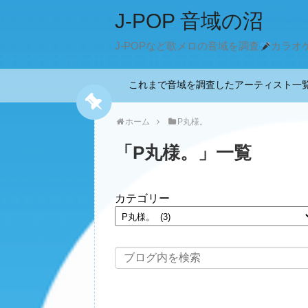
J-POP 音域の沼
J-POPなど歌メロの音域を調査
カラオ
これまで音域を調査したアーティスト
ホーム
P丸様。
「
P丸様。
」
一覧
カテゴリー