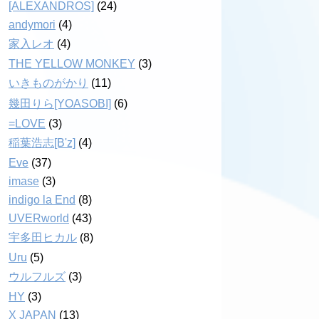
[ALEXANDROS]
(24)
andymori
(4)
家入レオ
(4)
THE YELLOW MONKEY
(3)
いきものがかり
(11)
幾田りら[YOASOBI]
(6)
=LOVE
(3)
稲葉浩志[B'z]
(4)
Eve
(37)
imase
(3)
indigo la End
(8)
UVERworld
(43)
宇多田ヒカル
(8)
Uru
(5)
ウルフルズ
(3)
HY
(3)
X JAPAN
(13)