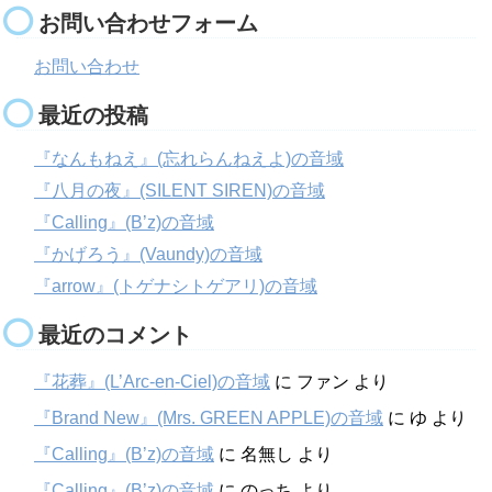
お問い合わせフォーム
お問い合わせ
最近の投稿
『なんもねえ』(忘れらんねえよ)の音域
『八月の夜』(SILENT SIREN)の音域
『Calling』(B’z)の音域
『かげろう』(Vaundy)の音域
『arrow』(トゲナシトゲアリ)の音域
最近のコメント
『花葬』(L’Arc-en-Ciel)の音域
に
ファン
より
『Brand New』(Mrs. GREEN APPLE)の音域
に
ゆ
より
『Calling』(B’z)の音域
に
名無し
より
『Calling』(B’z)の音域
に
のっち
より