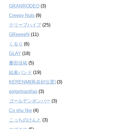
GRANRODEO
(3)
Creepy Nuts
(9)
クリープハイプ
(25)
GReeeeN
(11)
くるり
(6)
GLAY
(18)
桑田佳祐
(5)
結束バンド
(19)
KERENMI[蔦谷好位置]
(3)
go!go!vanillas
(3)
ゴールデンボンバー
(3)
Co shu Nie
(4)
こっちのけんと
(3)