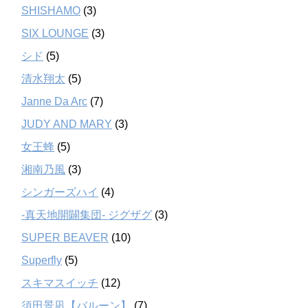
SHISHAMO
(3)
SIX LOUNGE
(3)
シド
(5)
清水翔太
(5)
Janne Da Arc
(7)
JUDY AND MARY
(3)
女王蜂
(5)
湘南乃風
(3)
シンガーズハイ
(4)
-真天地開闢集団- ジグザグ
(3)
SUPER BEAVER
(10)
Superfly
(5)
スキマスイッチ
(12)
須田景凪【バルーン】
(7)