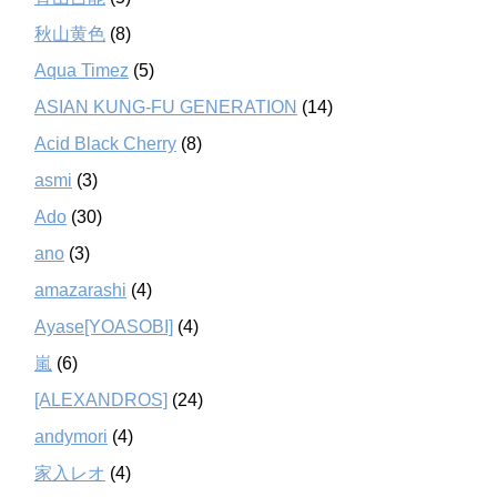
秋山黄色
(8)
Aqua Timez
(5)
ASIAN KUNG-FU GENERATION
(14)
Acid Black Cherry
(8)
asmi
(3)
Ado
(30)
ano
(3)
amazarashi
(4)
Ayase[YOASOBI]
(4)
嵐
(6)
[ALEXANDROS]
(24)
andymori
(4)
家入レオ
(4)