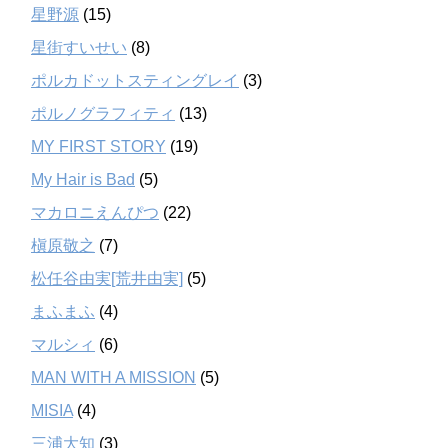
星野源
(15)
星街すいせい
(8)
ポルカドットスティングレイ
(3)
ポルノグラフィティ
(13)
MY FIRST STORY
(19)
My Hair is Bad
(5)
マカロニえんぴつ
(22)
槇原敬之
(7)
松任谷由実[荒井由実]
(5)
まふまふ
(4)
マルシィ
(6)
MAN WITH A MISSION
(5)
MISIA
(4)
三浦大知
(3)