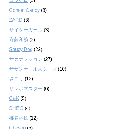
コブクロ
(5)
Conton Candy
(3)
ZARD
(3)
サイダーガール
(3)
斉藤和義
(3)
Saucy Dog
(22)
サカナクション
(27)
サザンオールスターズ
(10)
さユり
(12)
サンボマスター
(6)
C&K
(5)
SHE'S
(4)
椎名林檎
(12)
Chevon
(5)