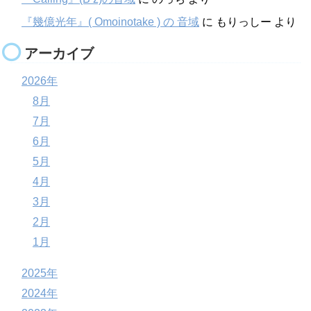
『幾億光年』( Omoinotake ) の 音域
に
もりっしー
より
アーカイブ
2026年
8月
7月
6月
5月
4月
3月
2月
1月
2025年
2024年