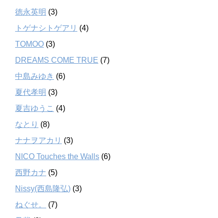
徳永英明
(3)
トゲナシトゲアリ
(4)
TOMOO
(3)
DREAMS COME TRUE
(7)
中島みゆき
(6)
夏代孝明
(3)
夏吉ゆうこ
(4)
なとり
(8)
ナナヲアカリ
(3)
NICO Touches the Walls
(6)
西野カナ
(5)
Nissy(西島隆弘)
(3)
ねぐせ。
(7)