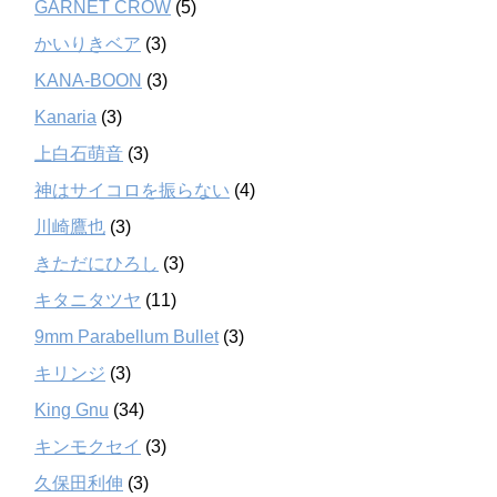
GARNET CROW
(5)
かいりきベア
(3)
KANA-BOON
(3)
Kanaria
(3)
上白石萌音
(3)
神はサイコロを振らない
(4)
川崎鷹也
(3)
きただにひろし
(3)
キタニタツヤ
(11)
9mm Parabellum Bullet
(3)
キリンジ
(3)
King Gnu
(34)
キンモクセイ
(3)
久保田利伸
(3)