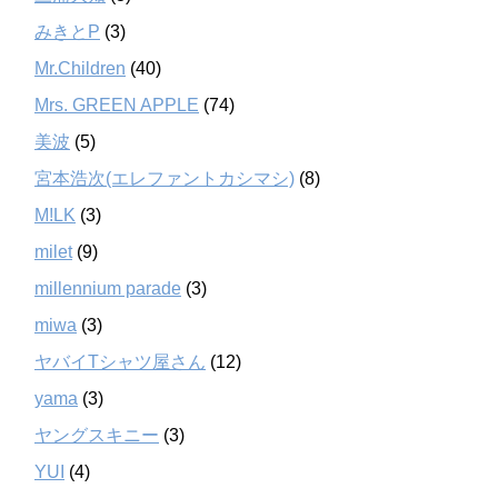
みきとP
(3)
Mr.Children
(40)
Mrs. GREEN APPLE
(74)
美波
(5)
宮本浩次(エレファントカシマシ)
(8)
M!LK
(3)
milet
(9)
millennium parade
(3)
miwa
(3)
ヤバイTシャツ屋さん
(12)
yama
(3)
ヤングスキニー
(3)
YUI
(4)