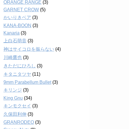
ORANGE RANGE
(3)
GARNET CROW
(5)
かいりきベア
(3)
KANA-BOON
(3)
Kanaria
(3)
上白石萌音
(3)
神はサイコロを振らない
(4)
川崎鷹也
(3)
きただにひろし
(3)
キタニタツヤ
(11)
9mm Parabellum Bullet
(3)
キリンジ
(3)
King Gnu
(34)
キンモクセイ
(3)
久保田利伸
(3)
GRANRODEO
(3)