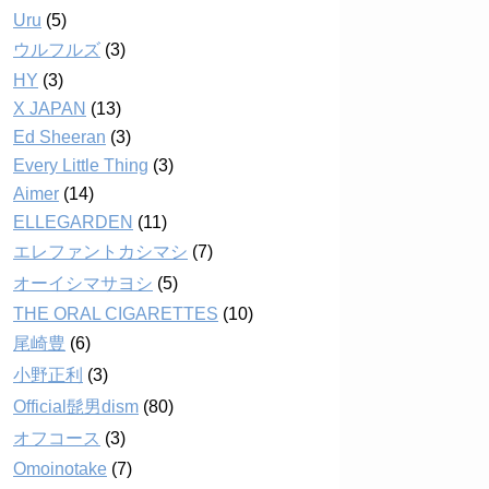
Uru
(5)
ウルフルズ
(3)
HY
(3)
X JAPAN
(13)
Ed Sheeran
(3)
Every Little Thing
(3)
Aimer
(14)
ELLEGARDEN
(11)
エレファントカシマシ
(7)
オーイシマサヨシ
(5)
THE ORAL CIGARETTES
(10)
尾崎豊
(6)
小野正利
(3)
Official髭男dism
(80)
オフコース
(3)
Omoinotake
(7)