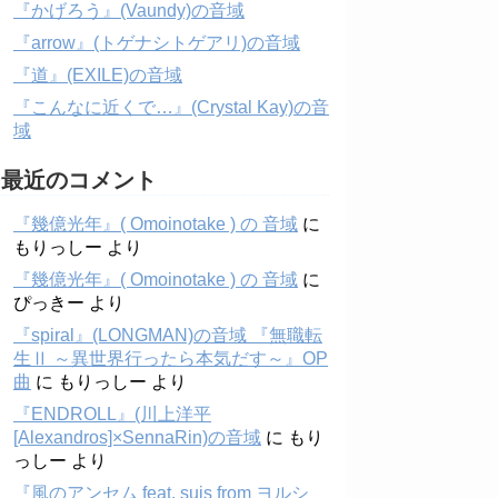
『かげろう』(Vaundy)の音域
『arrow』(トゲナシトゲアリ)の音域
『道』(EXILE)の音域
『こんなに近くで…』(Crystal Kay)の音
域
最近のコメント
『幾億光年』( Omoinotake ) の 音域
に
もりっしー
より
『幾億光年』( Omoinotake ) の 音域
に
ぴっきー
より
『spiral』(LONGMAN)の音域 『無職転
生Ⅱ ～異世界行ったら本気だす～』OP
曲
に
もりっしー
より
『ENDROLL』(川上洋平
[Alexandros]×SennaRin)の音域
に
もり
っしー
より
『風のアンセム feat. suis from ヨルシ