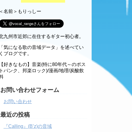
＜名前＞もりっしー
北九州市近郊に在住するギター初心者。
「気になる歌の音域データ」を述べてい
くブログです。
【好きなもの】音楽(特に80年代～のポス
トパンク、邦楽ロック)/漫画/地理/炭酸飲
料
お問い合わせフォーム
お問い合わせ
最近の投稿
『Calling』(B’z)の音域