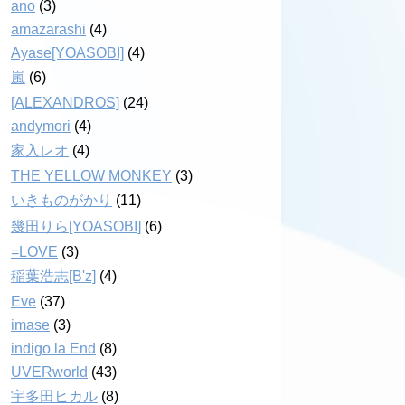
ano
(3)
amazarashi
(4)
Ayase[YOASOBI]
(4)
嵐
(6)
[ALEXANDROS]
(24)
andymori
(4)
家入レオ
(4)
THE YELLOW MONKEY
(3)
いきものがかり
(11)
幾田りら[YOASOBI]
(6)
=LOVE
(3)
稲葉浩志[B'z]
(4)
Eve
(37)
imase
(3)
indigo la End
(8)
UVERworld
(43)
宇多田ヒカル
(8)