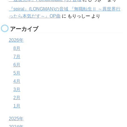
『spiral』(LONGMAN)の音域 『無職転生Ⅱ ～異世界行
ったら本気だす～』OP曲
に
もりっしー
より
アーカイブ
2026年
8月
7月
6月
5月
4月
3月
2月
1月
2025年
2024年