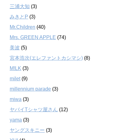
三浦大知
(3)
みきとP
(3)
Mr.Children
(40)
Mrs. GREEN APPLE
(74)
美波
(5)
宮本浩次(エレファントカシマシ)
(8)
M!LK
(3)
milet
(9)
millennium parade
(3)
miwa
(3)
ヤバイTシャツ屋さん
(12)
yama
(3)
ヤングスキニー
(3)