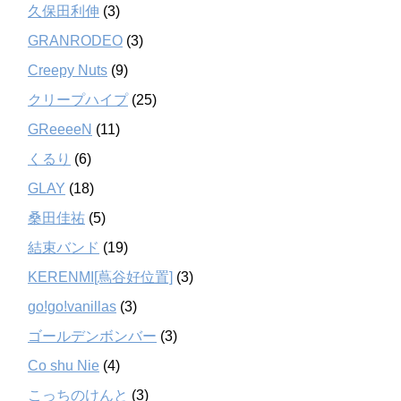
久保田利伸
(3)
GRANRODEO
(3)
Creepy Nuts
(9)
クリープハイプ
(25)
GReeeeN
(11)
くるり
(6)
GLAY
(18)
桑田佳祐
(5)
結束バンド
(19)
KERENMI[蔦谷好位置]
(3)
go!go!vanillas
(3)
ゴールデンボンバー
(3)
Co shu Nie
(4)
こっちのけんと
(3)