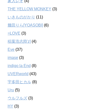
家入レオ
(4)
THE YELLOW MONKEY
(3)
いきものがかり
(11)
幾田りら[YOASOBI]
(6)
=LOVE
(3)
稲葉浩志[B'z]
(4)
Eve
(37)
imase
(3)
indigo la End
(8)
UVERworld
(43)
宇多田ヒカル
(8)
Uru
(5)
ウルフルズ
(3)
HY
(3)