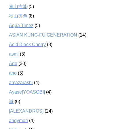
青山吉能
(5)
秋山黄色
(8)
Aqua Timez
(5)
ASIAN KUNG-FU GENERATION
(14)
Acid Black Cherry
(8)
asmi
(3)
Ado
(30)
ano
(3)
amazarashi
(4)
Ayase[YOASOBI]
(4)
嵐
(6)
[ALEXANDROS]
(24)
andymori
(4)