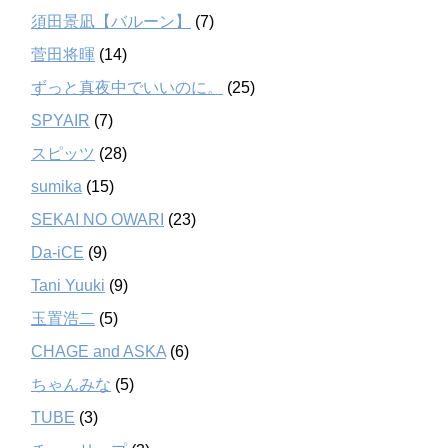
須田景凪【バルーン】
(7)
菅田将暉
(14)
ずっと真夜中でいいのに。
(25)
SPYAIR
(7)
スピッツ
(28)
sumika
(15)
SEKAI NO OWARI
(23)
Da-iCE
(9)
Tani Yuuki
(9)
玉置浩二
(5)
CHAGE and ASKA
(6)
ちゃんみな
(5)
TUBE
(3)