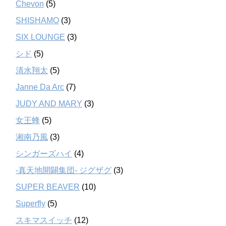
Chevon
(5)
SHISHAMO
(3)
SIX LOUNGE
(3)
シド
(5)
清水翔太
(5)
Janne Da Arc
(7)
JUDY AND MARY
(3)
女王蜂
(5)
湘南乃風
(3)
シンガーズハイ
(4)
-真天地開闢集団- ジグザグ
(3)
SUPER BEAVER
(10)
Superfly
(5)
スキマスイッチ
(12)