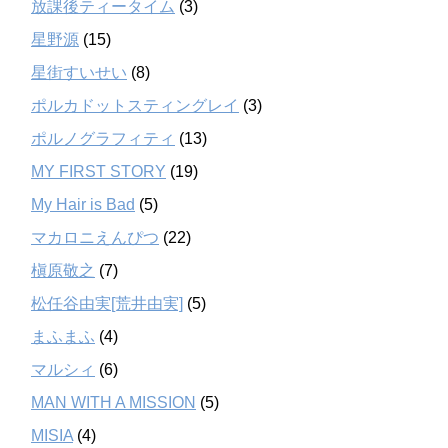
放課後ティータイム
(3)
星野源
(15)
星街すいせい
(8)
ポルカドットスティングレイ
(3)
ポルノグラフィティ
(13)
MY FIRST STORY
(19)
My Hair is Bad
(5)
マカロニえんぴつ
(22)
槇原敬之
(7)
松任谷由実[荒井由実]
(5)
まふまふ
(4)
マルシィ
(6)
MAN WITH A MISSION
(5)
MISIA
(4)