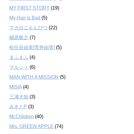
MY FIRST STORY
(19)
My Hair is Bad
(5)
マカロニえんぴつ
(22)
槇原敬之
(7)
松任谷由実[荒井由実]
(5)
まふまふ
(4)
マルシィ
(6)
MAN WITH A MISSION
(5)
MISIA
(4)
三浦大知
(3)
みきとP
(3)
Mr.Children
(40)
Mrs. GREEN APPLE
(74)