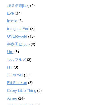
稲葉浩志[B'z]
(4)
Eve
(37)
imase
(3)
indigo la End
(8)
UVERworld
(43)
宇多田ヒカル
(8)
Uru
(5)
ウルフルズ
(3)
HY
(3)
X JAPAN
(13)
Ed Sheeran
(3)
Every Little Thing
(3)
Aimer
(14)