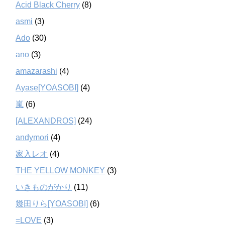
Acid Black Cherry
(8)
asmi
(3)
Ado
(30)
ano
(3)
amazarashi
(4)
Ayase[YOASOBI]
(4)
嵐
(6)
[ALEXANDROS]
(24)
andymori
(4)
家入レオ
(4)
THE YELLOW MONKEY
(3)
いきものがかり
(11)
幾田りら[YOASOBI]
(6)
=LOVE
(3)