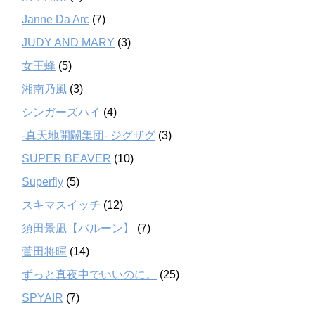
Janne Da Arc
(7)
JUDY AND MARY
(3)
女王蜂
(5)
湘南乃風
(3)
シンガーズハイ
(4)
-真天地開闢集団- ジグザグ
(3)
SUPER BEAVER
(10)
Superfly
(5)
スキマスイッチ
(12)
須田景凪【バルーン】
(7)
菅田将暉
(14)
ずっと真夜中でいいのに。
(25)
SPYAIR
(7)