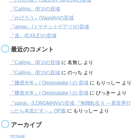
『Calling』(B’z)の音域
『かげろう』(Vaundy)の音域
『arrow』(トゲナシトゲアリ)の音域
『道』(EXILE)の音域
最近のコメント
『Calling』(B’z)の音域
に
名無し
より
『Calling』(B’z)の音域
に
のっち
より
『幾億光年』( Omoinotake ) の 音域
に
もりっしー
より
『幾億光年』( Omoinotake ) の 音域
に
ぴっきー
より
『spiral』(LONGMAN)の音域 『無職転生Ⅱ ～異世界行
ったら本気だす～』OP曲
に
もりっしー
より
アーカイブ
2026年