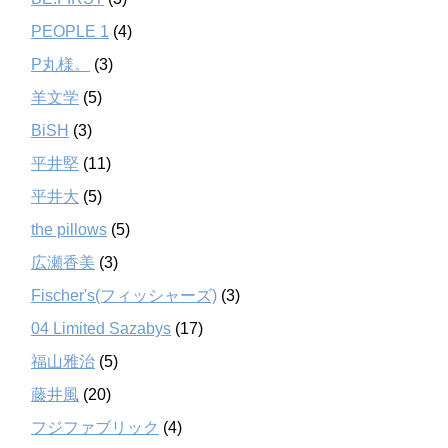
PEOPLE 1
(4)
P丸様。
(3)
羊文学
(5)
BiSH
(3)
平井堅
(11)
平井大
(5)
the pillows
(5)
広瀬香美
(3)
Fischer's(フィッシャーズ)
(3)
04 Limited Sazabys
(17)
福山雅治
(5)
藤井風
(20)
フジファブリック
(4)