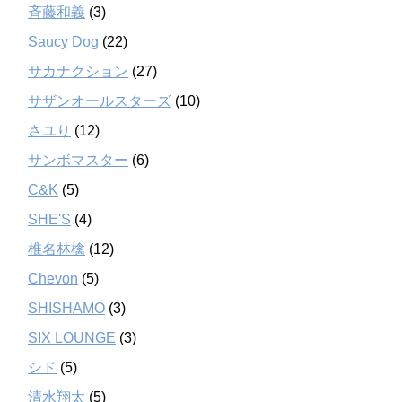
斉藤和義
(3)
Saucy Dog
(22)
サカナクション
(27)
サザンオールスターズ
(10)
さユり
(12)
サンボマスター
(6)
C&K
(5)
SHE'S
(4)
椎名林檎
(12)
Chevon
(5)
SHISHAMO
(3)
SIX LOUNGE
(3)
シド
(5)
清水翔太
(5)