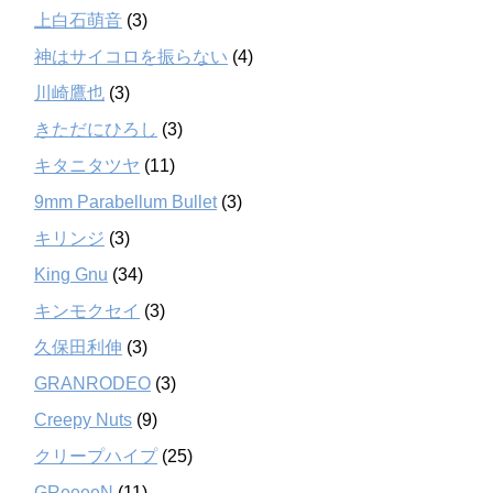
上白石萌音
(3)
神はサイコロを振らない
(4)
川崎鷹也
(3)
きただにひろし
(3)
キタニタツヤ
(11)
9mm Parabellum Bullet
(3)
キリンジ
(3)
King Gnu
(34)
キンモクセイ
(3)
久保田利伸
(3)
GRANRODEO
(3)
Creepy Nuts
(9)
クリープハイプ
(25)
GReeeeN
(11)