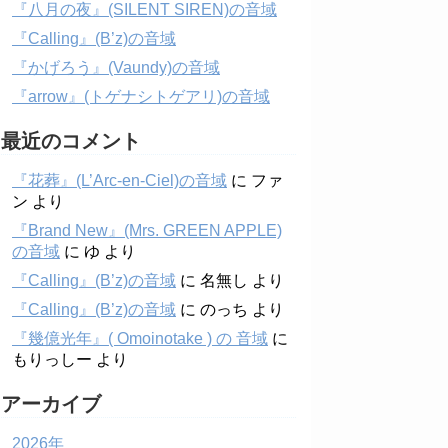
『八月の夜』(SILENT SIREN)の音域
『Calling』(B’z)の音域
『かげろう』(Vaundy)の音域
『arrow』(トゲナシトゲアリ)の音域
最近のコメント
『花葬』(L’Arc-en-Ciel)の音域
に
ファ
ン
より
『Brand New』(Mrs. GREEN APPLE)
の音域
に
ゆ
より
『Calling』(B’z)の音域
に
名無し
より
『Calling』(B’z)の音域
に
のっち
より
『幾億光年』( Omoinotake ) の 音域
に
もりっしー
より
アーカイブ
2026年