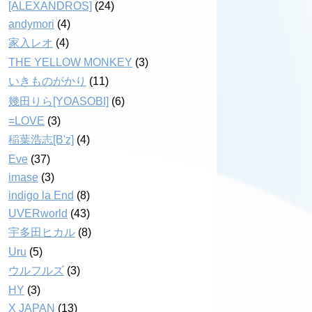
[ALEXANDROS]
(24)
andymori
(4)
家入レオ
(4)
THE YELLOW MONKEY
(3)
いきものがかり
(11)
幾田りら[YOASOBI]
(6)
=LOVE
(3)
稲葉浩志[B'z]
(4)
Eve
(37)
imase
(3)
indigo la End
(8)
UVERworld
(43)
宇多田ヒカル
(8)
Uru
(5)
ウルフルズ
(3)
HY
(3)
X JAPAN
(13)