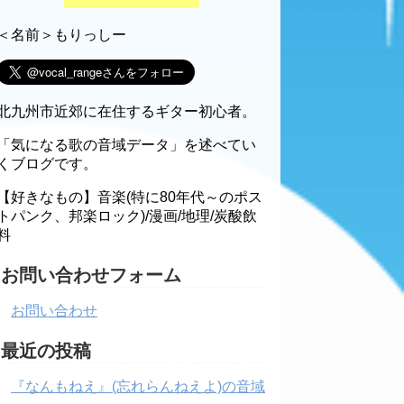
＜名前＞もりっしー
北九州市近郊に在住するギター初心者。
「気になる歌の音域データ」を述べてい
くブログです。
【好きなもの】音楽(特に80年代～のポス
トパンク、邦楽ロック)/漫画/地理/炭酸飲
料
お問い合わせフォーム
お問い合わせ
最近の投稿
『なんもねえ』(忘れらんねえよ)の音域