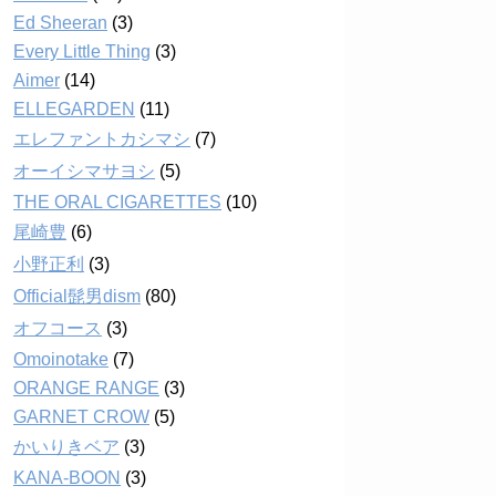
Ed Sheeran
(3)
Every Little Thing
(3)
Aimer
(14)
ELLEGARDEN
(11)
エレファントカシマシ
(7)
オーイシマサヨシ
(5)
THE ORAL CIGARETTES
(10)
尾崎豊
(6)
小野正利
(3)
Official髭男dism
(80)
オフコース
(3)
Omoinotake
(7)
ORANGE RANGE
(3)
GARNET CROW
(5)
かいりきベア
(3)
KANA-BOON
(3)