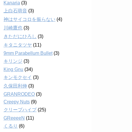
Kanaria
(3)
上白石萌音
(3)
神はサイコロを振らない
(4)
川崎鷹也
(3)
きただにひろし
(3)
キタニタツヤ
(11)
9mm Parabellum Bullet
(3)
キリンジ
(3)
King Gnu
(34)
キンモクセイ
(3)
久保田利伸
(3)
GRANRODEO
(3)
Creepy Nuts
(9)
クリープハイプ
(25)
GReeeeN
(11)
くるり
(6)