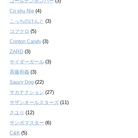
ゴールデンボンバー
(3)
Co shu Nie
(4)
こっちのけんと
(3)
コブクロ
(5)
Conton Candy
(3)
ZARD
(3)
サイダーガール
(3)
斉藤和義
(3)
Saucy Dog
(22)
サカナクション
(27)
サザンオールスターズ
(11)
さユり
(12)
サンボマスター
(6)
C&K
(5)