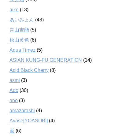
aiko
(13)
あいみょん
(43)
青山吉能
(5)
秋山黄色
(8)
Aqua Timez
(5)
ASIAN KUNG-FU GENERATION
(14)
Acid Black Cherry
(8)
asmi
(3)
Ado
(30)
ano
(3)
amazarashi
(4)
Ayase[YOASOBI]
(4)
嵐
(6)