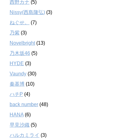
西野カナ
(5)
Nissy(西島隆弘)
(3)
ねぐせ。
(7)
乃紫
(3)
Novelbright
(13)
乃木坂46
(5)
HYDE
(3)
Vaundy
(30)
秦基博
(10)
ハチP
(4)
back number
(48)
HANA
(6)
早見沙織
(5)
ハルカミライ
(3)