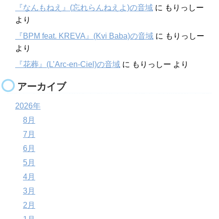
『なんもねえ』(忘れらんねえよ)の音域
に
もりっしー
より
『BPM feat. KREVA』(Kvi Baba)の音域
に
もりっしー
より
『花葬』(L’Arc-en-Ciel)の音域
に
もりっしー
より
アーカイブ
2026年
8月
7月
6月
5月
4月
3月
2月