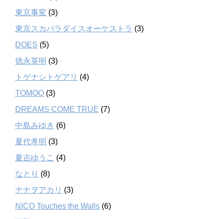
東京事変
(3)
東京スカパラダイスオーケストラ
(3)
DOES
(5)
徳永英明
(3)
トゲナシトゲアリ
(4)
TOMOO
(3)
DREAMS COME TRUE
(7)
中島みゆき
(6)
夏代孝明
(3)
夏吉ゆうこ
(4)
なとり
(8)
ナナヲアカリ
(3)
NICO Touches the Walls
(6)