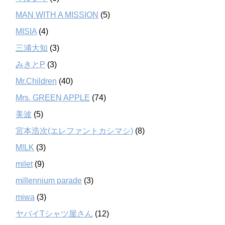
MAN WITH A MISSION
(5)
MISIA
(4)
三浦大知
(3)
みきとP
(3)
Mr.Children
(40)
Mrs. GREEN APPLE
(74)
美波
(5)
宮本浩次(エレファントカシマシ)
(8)
M!LK
(3)
milet
(9)
millennium parade
(3)
miwa
(3)
ヤバイTシャツ屋さん
(12)