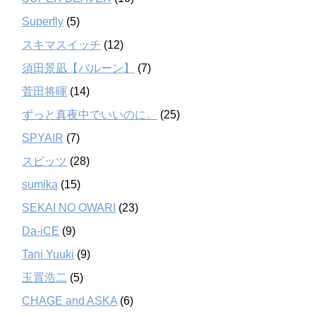
Superfly
(5)
スキマスイッチ
(12)
須田景凪【バルーン】
(7)
菅田将暉
(14)
ずっと真夜中でいいのに。
(25)
SPYAIR
(7)
スピッツ
(28)
sumika
(15)
SEKAI NO OWARI
(23)
Da-iCE
(9)
Tani Yuuki
(9)
玉置浩二
(5)
CHAGE and ASKA
(6)