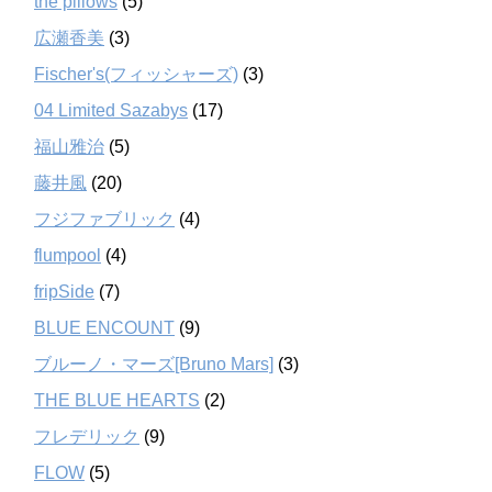
the pillows
(5)
広瀬香美
(3)
Fischer's(フィッシャーズ)
(3)
04 Limited Sazabys
(17)
福山雅治
(5)
藤井風
(20)
フジファブリック
(4)
flumpool
(4)
fripSide
(7)
BLUE ENCOUNT
(9)
ブルーノ・マーズ[Bruno Mars]
(3)
THE BLUE HEARTS
(2)
フレデリック
(9)
FLOW
(5)