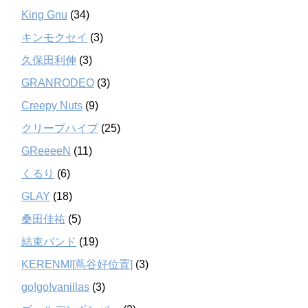
King Gnu
(34)
キンモクセイ
(3)
久保田利伸
(3)
GRANRODEO
(3)
Creepy Nuts
(9)
クリープハイプ
(25)
GReeeeN
(11)
くるり
(6)
GLAY
(18)
桑田佳祐
(5)
結束バンド
(19)
KERENMI[蔦谷好位置]
(3)
go!go!vanillas
(3)