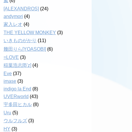
嵐
(6)
[ALEXANDROS]
(24)
andymori
(4)
家入レオ
(4)
THE YELLOW MONKEY
(3)
いきものがかり
(11)
幾田りら[YOASOBI]
(6)
=LOVE
(3)
稲葉浩志[B'z]
(4)
Eve
(37)
imase
(3)
indigo la End
(8)
UVERworld
(43)
宇多田ヒカル
(8)
Uru
(5)
ウルフルズ
(3)
HY
(3)