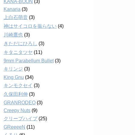
KANA-BOON
(3)
Kanaria
(3)
上白石萌音
(3)
神はサイコロを振らない
(4)
川崎鷹也
(3)
きただにひろし
(3)
キタニタツヤ
(11)
9mm Parabellum Bullet
(3)
キリンジ
(3)
King Gnu
(34)
キンモクセイ
(3)
久保田利伸
(3)
GRANRODEO
(3)
Creepy Nuts
(9)
クリープハイプ
(25)
GReeeeN
(11)