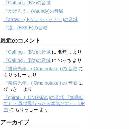
『Calling』(B’z)の音域
『かげろう』(Vaundy)の音域
『arrow』(トゲナシトゲアリ)の音域
『道』(EXILE)の音域
最近のコメント
『Calling』(B’z)の音域
に
名無し
より
『Calling』(B’z)の音域
に
のっち
より
『幾億光年』( Omoinotake ) の 音域
に
もりっしー
より
『幾億光年』( Omoinotake ) の 音域
に
ぴっきー
より
『spiral』(LONGMAN)の音域 『無職転
生Ⅱ ～異世界行ったら本気だす～』OP
曲
に
もりっしー
より
アーカイブ