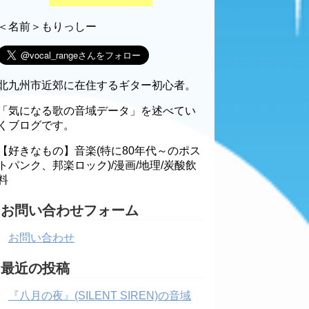
＜名前＞もりっしー
北九州市近郊に在住するギター初心者。
「気になる歌の音域データ」を述べてい
くブログです。
【好きなもの】音楽(特に80年代～のポス
トパンク、邦楽ロック)/漫画/地理/炭酸飲
料
お問い合わせフォーム
お問い合わせ
最近の投稿
『八月の夜』(SILENT SIREN)の音域