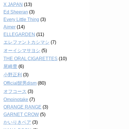
X JAPAN
(13)
Ed Sheeran
(3)
Every Little Thing
(3)
Aimer
(14)
ELLEGARDEN
(11)
エレファントカシマシ
(7)
オーイシマサヨシ
(5)
THE ORAL CIGARETTES
(10)
尾崎豊
(6)
小野正利
(3)
Official髭男dism
(80)
オフコース
(3)
Omoinotake
(7)
ORANGE RANGE
(3)
GARNET CROW
(5)
かいりきベア
(3)