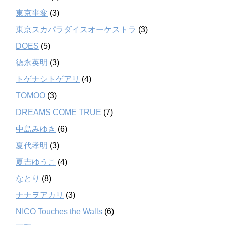
東京事変
(3)
東京スカパラダイスオーケストラ
(3)
DOES
(5)
徳永英明
(3)
トゲナシトゲアリ
(4)
TOMOO
(3)
DREAMS COME TRUE
(7)
中島みゆき
(6)
夏代孝明
(3)
夏吉ゆうこ
(4)
なとり
(8)
ナナヲアカリ
(3)
NICO Touches the Walls
(6)