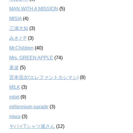
MAN WITH A MISSION
(5)
MISIA
(4)
三浦大知
(3)
みきとP
(3)
Mr.Children
(40)
Mrs. GREEN APPLE
(74)
美波
(5)
宮本浩次(エレファントカシマシ)
(8)
M!LK
(3)
milet
(9)
millennium parade
(3)
miwa
(3)
ヤバイTシャツ屋さん
(12)