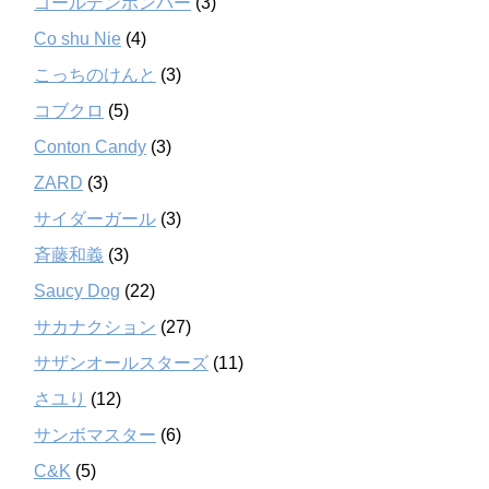
ゴールデンボンバー
(3)
Co shu Nie
(4)
こっちのけんと
(3)
コブクロ
(5)
Conton Candy
(3)
ZARD
(3)
サイダーガール
(3)
斉藤和義
(3)
Saucy Dog
(22)
サカナクション
(27)
サザンオールスターズ
(11)
さユり
(12)
サンボマスター
(6)
C&K
(5)