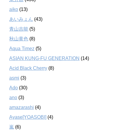
aiko
(13)
あいみょん
(43)
青山吉能
(5)
秋山黄色
(8)
Aqua Timez
(5)
ASIAN KUNG-FU GENERATION
(14)
Acid Black Cherry
(8)
asmi
(3)
Ado
(30)
ano
(3)
amazarashi
(4)
Ayase[YOASOBI]
(4)
嵐
(6)