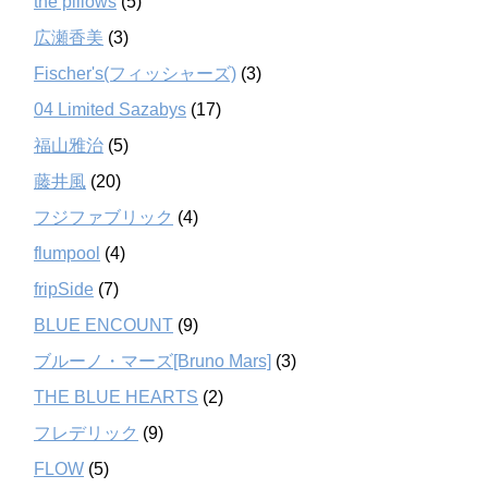
the pillows
(5)
広瀬香美
(3)
Fischer's(フィッシャーズ)
(3)
04 Limited Sazabys
(17)
福山雅治
(5)
藤井風
(20)
フジファブリック
(4)
flumpool
(4)
fripSide
(7)
BLUE ENCOUNT
(9)
ブルーノ・マーズ[Bruno Mars]
(3)
THE BLUE HEARTS
(2)
フレデリック
(9)
FLOW
(5)