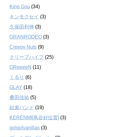
King Gnu
(34)
キンモクセイ
(3)
久保田利伸
(3)
GRANRODEO
(3)
Creepy Nuts
(9)
クリープハイプ
(25)
GReeeeN
(11)
くるり
(6)
GLAY
(18)
桑田佳祐
(5)
結束バンド
(19)
KERENMI[蔦谷好位置]
(3)
go!go!vanillas
(3)