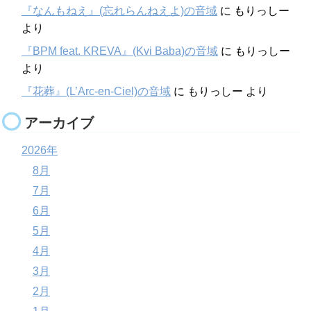
『なんもねえ』(忘れらんねえよ)の音域
に
もりっしー
より
『BPM feat. KREVA』(Kvi Baba)の音域
に
もりっしー
より
『花葬』(L’Arc-en-Ciel)の音域
に
もりっしー
より
アーカイブ
2026年
8月
7月
6月
5月
4月
3月
2月