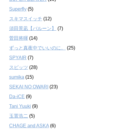
Superfly
(5)
スキマスイッチ
(12)
須田景凪【バルーン】
(7)
菅田将暉
(14)
ずっと真夜中でいいのに。
(25)
SPYAIR
(7)
スピッツ
(28)
sumika
(15)
SEKAI NO OWARI
(23)
Da-iCE
(9)
Tani Yuuki
(9)
玉置浩二
(5)
CHAGE and ASKA
(6)