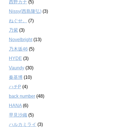
西野カナ
(5)
Nissy(西島隆弘)
(3)
ねぐせ。
(7)
乃紫
(3)
Novelbright
(13)
乃木坂46
(5)
HYDE
(3)
Vaundy
(30)
秦基博
(10)
ハチP
(4)
back number
(48)
HANA
(6)
早見沙織
(5)
ハルカミライ
(3)