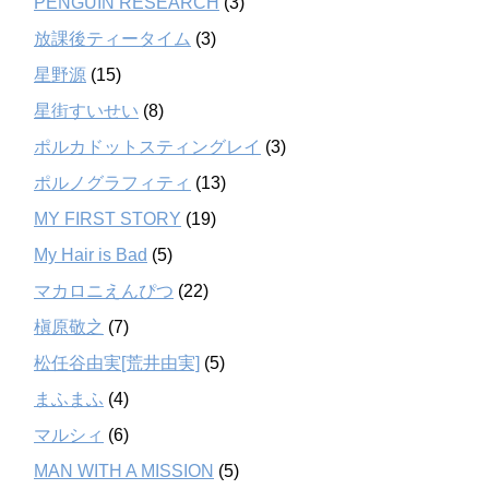
PENGUIN RESEARCH
(3)
放課後ティータイム
(3)
星野源
(15)
星街すいせい
(8)
ポルカドットスティングレイ
(3)
ポルノグラフィティ
(13)
MY FIRST STORY
(19)
My Hair is Bad
(5)
マカロニえんぴつ
(22)
槇原敬之
(7)
松任谷由実[荒井由実]
(5)
まふまふ
(4)
マルシィ
(6)
MAN WITH A MISSION
(5)