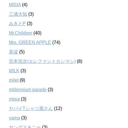
MISIA
(4)
三浦大知
(3)
みきとP
(3)
Mr.Children
(40)
Mrs. GREEN APPLE
(74)
美波
(5)
宮本浩次(エレファントカシマシ)
(8)
M!LK
(3)
milet
(9)
millennium parade
(3)
miwa
(3)
ヤバイTシャツ屋さん
(12)
yama
(3)
ヤングスキニー
(3)