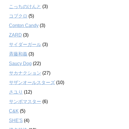
こっちのけんと
(3)
コブクロ
(5)
Conton Candy
(3)
ZARD
(3)
サイダーガール
(3)
斉藤和義
(3)
Saucy Dog
(22)
サカナクション
(27)
サザンオールスターズ
(10)
さユり
(12)
サンボマスター
(6)
C&K
(5)
SHE'S
(4)