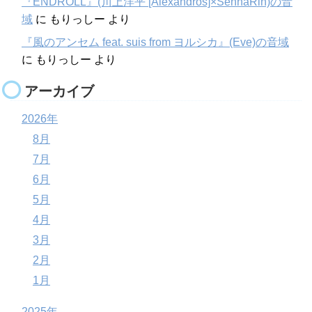
『ENDROLL』(川上洋平 [Alexandros]×SennaRin)の音
域
に
もりっしー
より
『風のアンセム feat. suis from ヨルシカ』(Eve)の音域
に
もりっしー
より
アーカイブ
2026年
8月
7月
6月
5月
4月
3月
2月
1月
2025年