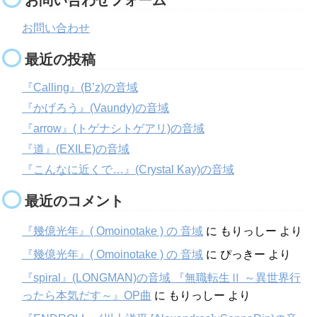
お問い合わせ
最近の投稿
『Calling』(B’z)の音域
『かげろう』(Vaundy)の音域
『arrow』(トゲナシトゲアリ)の音域
『道』(EXILE)の音域
『こんなに近くで…』(Crystal Kay)の音域
最近のコメント
『幾億光年』( Omoinotake ) の 音域
に
もりっしー
より
『幾億光年』( Omoinotake ) の 音域
に
ぴっきー
より
『spiral』(LONGMAN)の音域 『無職転生Ⅱ ～異世界行
ったら本気だす～』OP曲
に
もりっしー
より