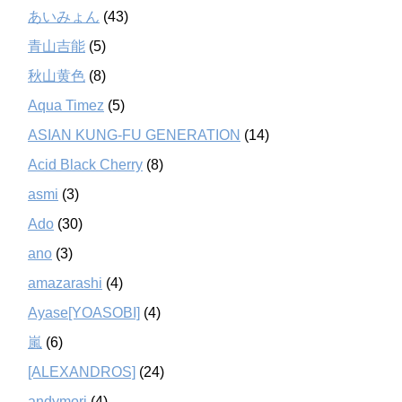
あいみょん
(43)
青山吉能
(5)
秋山黄色
(8)
Aqua Timez
(5)
ASIAN KUNG-FU GENERATION
(14)
Acid Black Cherry
(8)
asmi
(3)
Ado
(30)
ano
(3)
amazarashi
(4)
Ayase[YOASOBI]
(4)
嵐
(6)
[ALEXANDROS]
(24)
andymori
(4)