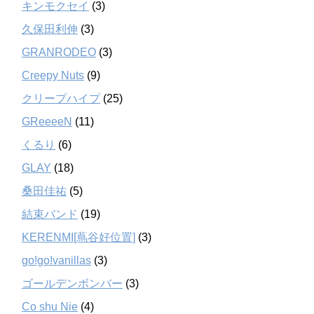
キンモクセイ
(3)
久保田利伸
(3)
GRANRODEO
(3)
Creepy Nuts
(9)
クリープハイプ
(25)
GReeeeN
(11)
くるり
(6)
GLAY
(18)
桑田佳祐
(5)
結束バンド
(19)
KERENMI[蔦谷好位置]
(3)
go!go!vanillas
(3)
ゴールデンボンバー
(3)
Co shu Nie
(4)