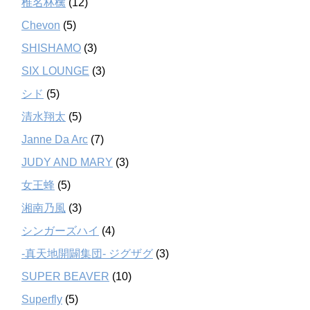
椎名林檎
(12)
Chevon
(5)
SHISHAMO
(3)
SIX LOUNGE
(3)
シド
(5)
清水翔太
(5)
Janne Da Arc
(7)
JUDY AND MARY
(3)
女王蜂
(5)
湘南乃風
(3)
シンガーズハイ
(4)
-真天地開闢集団- ジグザグ
(3)
SUPER BEAVER
(10)
Superfly
(5)