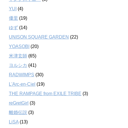
YUI
(4)
優里
(19)
ゆず
(14)
UNISON SQUARE GARDEN
(22)
YOASOBI
(20)
米津玄師
(65)
ヨルシカ
(41)
RADWIMPS
(30)
L'Arc-en-Ciel
(19)
THE RAMPAGE from EXILE TRIBE
(3)
reGretGirl
(3)
離婚伝説
(3)
LiSA
(13)