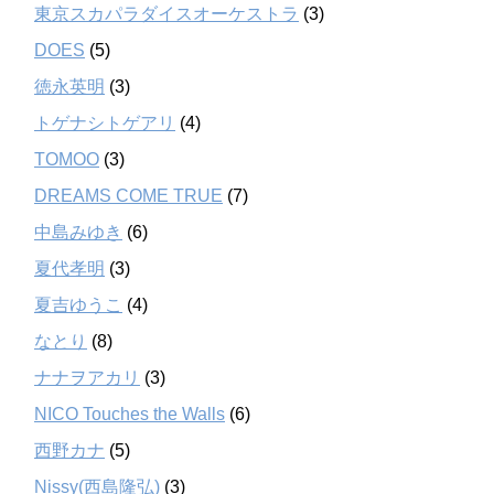
東京スカパラダイスオーケストラ
(3)
DOES
(5)
徳永英明
(3)
トゲナシトゲアリ
(4)
TOMOO
(3)
DREAMS COME TRUE
(7)
中島みゆき
(6)
夏代孝明
(3)
夏吉ゆうこ
(4)
なとり
(8)
ナナヲアカリ
(3)
NICO Touches the Walls
(6)
西野カナ
(5)
Nissy(西島隆弘)
(3)