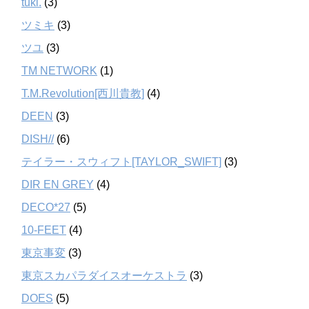
tuki.
(3)
ツミキ
(3)
ツユ
(3)
TM NETWORK
(1)
T.M.Revolution[西川貴教]
(4)
DEEN
(3)
DISH//
(6)
テイラー・スウィフト[TAYLOR_SWIFT]
(3)
DIR EN GREY
(4)
DECO*27
(5)
10-FEET
(4)
東京事変
(3)
東京スカパラダイスオーケストラ
(3)
DOES
(5)