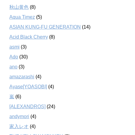
秋山黄色
(8)
Aqua Timez
(5)
ASIAN KUNG-FU GENERATION
(14)
Acid Black Cherry
(8)
asmi
(3)
Ado
(30)
ano
(3)
amazarashi
(4)
Ayase[YOASOBI]
(4)
嵐
(6)
[ALEXANDROS]
(24)
andymori
(4)
家入レオ
(4)