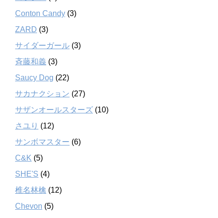
Conton Candy
(3)
ZARD
(3)
サイダーガール
(3)
斉藤和義
(3)
Saucy Dog
(22)
サカナクション
(27)
サザンオールスターズ
(10)
さユり
(12)
サンボマスター
(6)
C&K
(5)
SHE'S
(4)
椎名林檎
(12)
Chevon
(5)