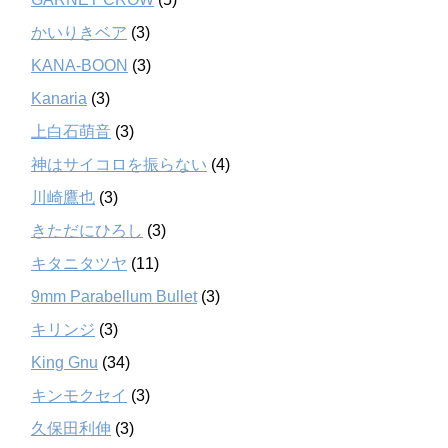
かいりきベア
(3)
KANA-BOON
(3)
Kanaria
(3)
上白石萌音
(3)
神はサイコロを振らない
(4)
川崎鷹也
(3)
きただにひろし
(3)
キタニタツヤ
(11)
9mm Parabellum Bullet
(3)
キリンジ
(3)
King Gnu
(34)
キンモクセイ
(3)
久保田利伸
(3)