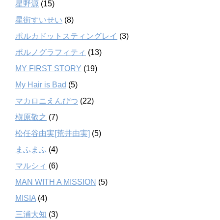
星野源
(15)
星街すいせい
(8)
ポルカドットスティングレイ
(3)
ポルノグラフィティ
(13)
MY FIRST STORY
(19)
My Hair is Bad
(5)
マカロニえんぴつ
(22)
槇原敬之
(7)
松任谷由実[荒井由実]
(5)
まふまふ
(4)
マルシィ
(6)
MAN WITH A MISSION
(5)
MISIA
(4)
三浦大知
(3)