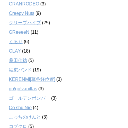
GRANRODEO
(3)
Creepy Nuts
(9)
クリープハイプ
(25)
GReeeeN
(11)
くるり
(6)
GLAY
(18)
桑田佳祐
(5)
結束バンド
(19)
KERENMI[蔦谷好位置]
(3)
go!go!vanillas
(3)
ゴールデンボンバー
(3)
Co shu Nie
(4)
こっちのけんと
(3)
コブクロ
(5)