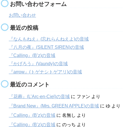
お問い合わせフォーム
お問い合わせ
最近の投稿
『なんもねえ』(忘れらんねえよ)の音域
『八月の夜』(SILENT SIREN)の音域
『Calling』(B’z)の音域
『かげろう』(Vaundy)の音域
『arrow』(トゲナシトゲアリ)の音域
最近のコメント
『花葬』(L’Arc-en-Ciel)の音域
に
ファン
より
『Brand New』(Mrs. GREEN APPLE)の音域
に
ゆ
より
『Calling』(B’z)の音域
に
名無し
より
『Calling』(B’z)の音域
に
のっち
より