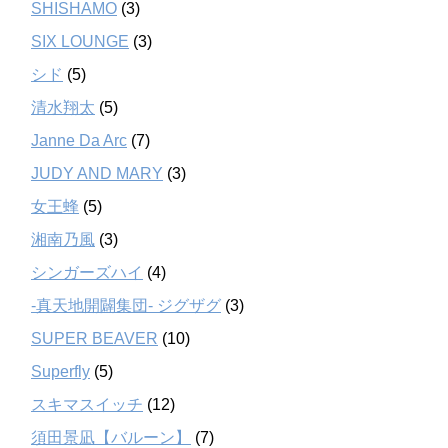
SHISHAMO
(3)
SIX LOUNGE
(3)
シド
(5)
清水翔太
(5)
Janne Da Arc
(7)
JUDY AND MARY
(3)
女王蜂
(5)
湘南乃風
(3)
シンガーズハイ
(4)
-真天地開闢集団- ジグザグ
(3)
SUPER BEAVER
(10)
Superfly
(5)
スキマスイッチ
(12)
須田景凪【バルーン】
(7)