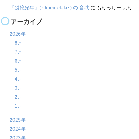
『幾億光年』( Omoinotake ) の 音域
に
もりっしー
より
アーカイブ
2026年
8月
7月
6月
5月
4月
3月
2月
1月
2025年
2024年
2023年