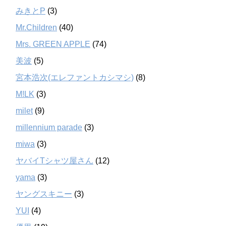
みきとP
(3)
Mr.Children
(40)
Mrs. GREEN APPLE
(74)
美波
(5)
宮本浩次(エレファントカシマシ)
(8)
M!LK
(3)
milet
(9)
millennium parade
(3)
miwa
(3)
ヤバイTシャツ屋さん
(12)
yama
(3)
ヤングスキニー
(3)
YUI
(4)