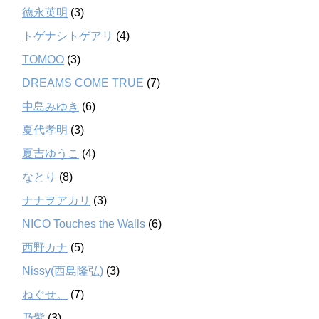
徳永英明
(3)
トゲナシトゲアリ
(4)
TOMOO
(3)
DREAMS COME TRUE
(7)
中島みゆき
(6)
夏代孝明
(3)
夏吉ゆうこ
(4)
なとり
(8)
ナナヲアカリ
(3)
NICO Touches the Walls
(6)
西野カナ
(5)
Nissy(西島隆弘)
(3)
ねぐせ。
(7)
乃紫
(3)