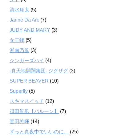
清水翔太
(5)
Janne Da Arc
(7)
JUDY AND MARY
(3)
女王蜂
(5)
湘南乃風
(3)
シンガーズハイ
(4)
-真天地開闢集団- ジグザグ
(3)
SUPER BEAVER
(10)
Superfly
(5)
スキマスイッチ
(12)
須田景凪【バルーン】
(7)
菅田将暉
(14)
ずっと真夜中でいいのに。
(25)