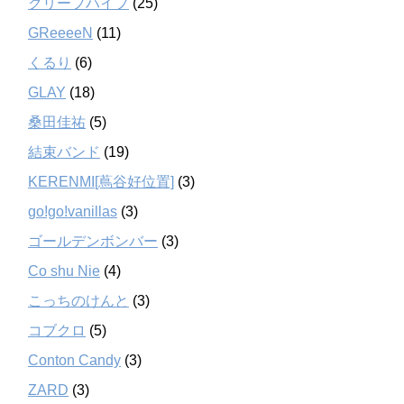
クリープハイプ
(25)
GReeeeN
(11)
くるり
(6)
GLAY
(18)
桑田佳祐
(5)
結束バンド
(19)
KERENMI[蔦谷好位置]
(3)
go!go!vanillas
(3)
ゴールデンボンバー
(3)
Co shu Nie
(4)
こっちのけんと
(3)
コブクロ
(5)
Conton Candy
(3)
ZARD
(3)