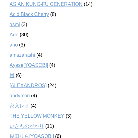
ASIAN KUNG-FU GENERATION
(14)
Acid Black Cherry
(8)
asmi
(3)
Ado
(30)
ano
(3)
amazarashi
(4)
Ayase[YOASOBI]
(4)
嵐
(6)
[ALEXANDROS]
(24)
andymori
(4)
家入レオ
(4)
THE YELLOW MONKEY
(3)
いきものがかり
(11)
幾田りら[YOASOBI]
(6)