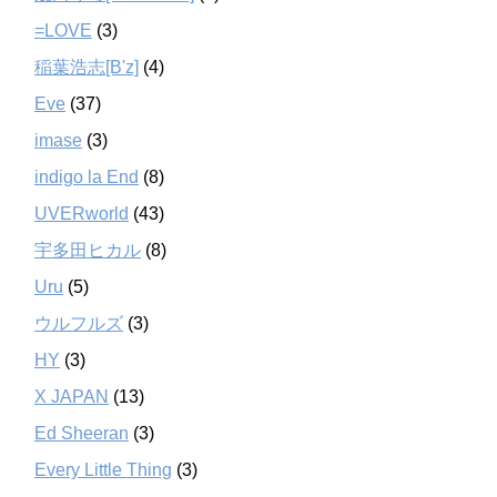
=LOVE
(3)
稲葉浩志[B'z]
(4)
Eve
(37)
imase
(3)
indigo la End
(8)
UVERworld
(43)
宇多田ヒカル
(8)
Uru
(5)
ウルフルズ
(3)
HY
(3)
X JAPAN
(13)
Ed Sheeran
(3)
Every Little Thing
(3)