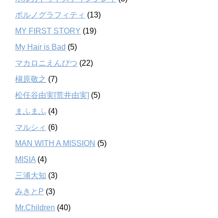
ポルノグラフィティ
(13)
MY FIRST STORY
(19)
My Hair is Bad
(5)
マカロニえんぴつ
(22)
槇原敬之
(7)
松任谷由実[荒井由実]
(5)
まふまふ
(4)
マルシィ
(6)
MAN WITH A MISSION
(5)
MISIA
(4)
三浦大知
(3)
みきとP
(3)
Mr.Children
(40)