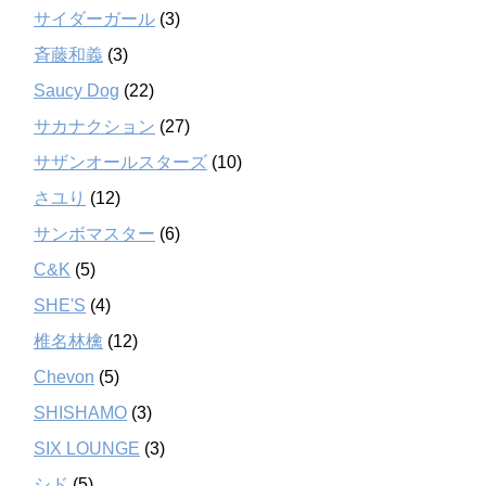
サイダーガール
(3)
斉藤和義
(3)
Saucy Dog
(22)
サカナクション
(27)
サザンオールスターズ
(10)
さユり
(12)
サンボマスター
(6)
C&K
(5)
SHE'S
(4)
椎名林檎
(12)
Chevon
(5)
SHISHAMO
(3)
SIX LOUNGE
(3)
シド
(5)