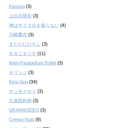
Kanaria
(3)
上白石萌音
(3)
神はサイコロを振らない
(4)
川崎鷹也
(3)
きただにひろし
(3)
キタニタツヤ
(11)
9mm Parabellum Bullet
(3)
キリンジ
(3)
King Gnu
(34)
キンモクセイ
(3)
久保田利伸
(3)
GRANRODEO
(3)
Creepy Nuts
(9)