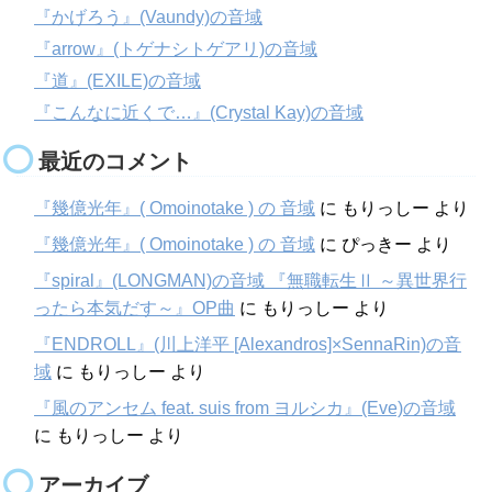
『かげろう』(Vaundy)の音域
『arrow』(トゲナシトゲアリ)の音域
『道』(EXILE)の音域
『こんなに近くで…』(Crystal Kay)の音域
最近のコメント
『幾億光年』( Omoinotake ) の 音域
に
もりっしー
より
『幾億光年』( Omoinotake ) の 音域
に
ぴっきー
より
『spiral』(LONGMAN)の音域 『無職転生Ⅱ ～異世界行
ったら本気だす～』OP曲
に
もりっしー
より
『ENDROLL』(川上洋平 [Alexandros]×SennaRin)の音
域
に
もりっしー
より
『風のアンセム feat. suis from ヨルシカ』(Eve)の音域
に
もりっしー
より
アーカイブ