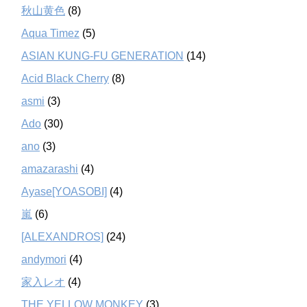
秋山黄色
(8)
Aqua Timez
(5)
ASIAN KUNG-FU GENERATION
(14)
Acid Black Cherry
(8)
asmi
(3)
Ado
(30)
ano
(3)
amazarashi
(4)
Ayase[YOASOBI]
(4)
嵐
(6)
[ALEXANDROS]
(24)
andymori
(4)
家入レオ
(4)
THE YELLOW MONKEY
(3)