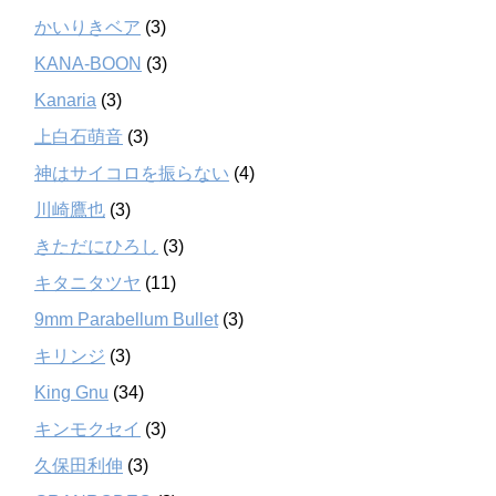
かいりきベア
(3)
KANA-BOON
(3)
Kanaria
(3)
上白石萌音
(3)
神はサイコロを振らない
(4)
川崎鷹也
(3)
きただにひろし
(3)
キタニタツヤ
(11)
9mm Parabellum Bullet
(3)
キリンジ
(3)
King Gnu
(34)
キンモクセイ
(3)
久保田利伸
(3)