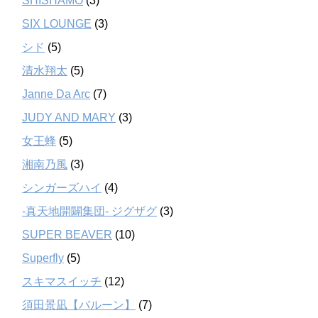
SHISHAMO
(3)
SIX LOUNGE
(3)
シド
(5)
清水翔太
(5)
Janne Da Arc
(7)
JUDY AND MARY
(3)
女王蜂
(5)
湘南乃風
(3)
シンガーズハイ
(4)
-真天地開闢集団- ジグザグ
(3)
SUPER BEAVER
(10)
Superfly
(5)
スキマスイッチ
(12)
須田景凪【バルーン】
(7)