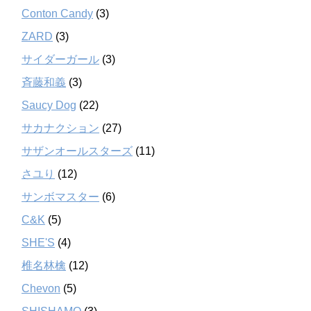
Conton Candy
(3)
ZARD
(3)
サイダーガール
(3)
斉藤和義
(3)
Saucy Dog
(22)
サカナクション
(27)
サザンオールスターズ
(11)
さユり
(12)
サンボマスター
(6)
C&K
(5)
SHE'S
(4)
椎名林檎
(12)
Chevon
(5)