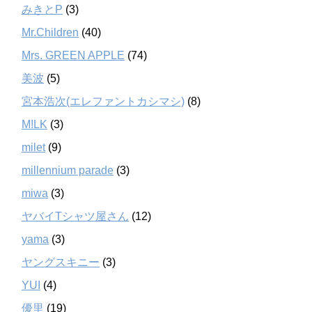
みきとP
(3)
Mr.Children
(40)
Mrs. GREEN APPLE
(74)
美波
(5)
宮本浩次(エレファントカシマシ)
(8)
M!LK
(3)
milet
(9)
millennium parade
(3)
miwa
(3)
ヤバイTシャツ屋さん
(12)
yama
(3)
ヤングスキニー
(3)
YUI
(4)
優里
(19)