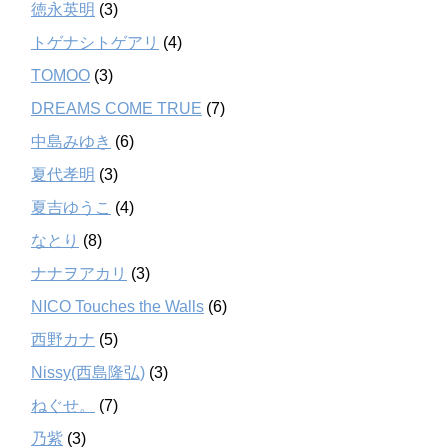
徳永英明
(3)
トゲナシトゲアリ
(4)
TOMOO
(3)
DREAMS COME TRUE
(7)
中島みゆき
(6)
夏代孝明
(3)
夏吉ゆうこ
(4)
なとり
(8)
ナナヲアカリ
(3)
NICO Touches the Walls
(6)
西野カナ
(5)
Nissy(西島隆弘)
(3)
ねぐせ。
(7)
乃紫
(3)