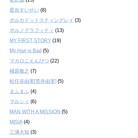
星街すいせい
(8)
ポルカドットスティングレイ
(3)
ポルノグラフィティ
(13)
MY FIRST STORY
(19)
My Hair is Bad
(5)
マカロニえんぴつ
(22)
槇原敬之
(7)
松任谷由実[荒井由実]
(5)
まふまふ
(4)
マルシィ
(6)
MAN WITH A MISSION
(5)
MISIA
(4)
三浦大知
(3)