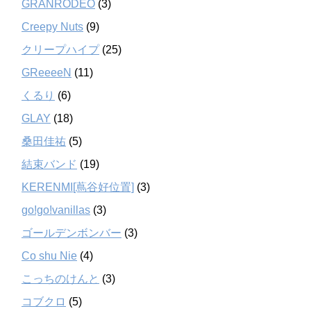
GRANRODEO
(3)
Creepy Nuts
(9)
クリープハイプ
(25)
GReeeeN
(11)
くるり
(6)
GLAY
(18)
桑田佳祐
(5)
結束バンド
(19)
KERENMI[蔦谷好位置]
(3)
go!go!vanillas
(3)
ゴールデンボンバー
(3)
Co shu Nie
(4)
こっちのけんと
(3)
コブクロ
(5)