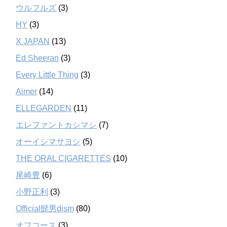
ウルフルズ
(3)
HY
(3)
X JAPAN
(13)
Ed Sheeran
(3)
Every Little Thing
(3)
Aimer
(14)
ELLEGARDEN
(11)
エレファントカシマシ
(7)
オーイシマサヨシ
(5)
THE ORAL CIGARETTES
(10)
尾崎豊
(6)
小野正利
(3)
Official髭男dism
(80)
オフコース
(3)