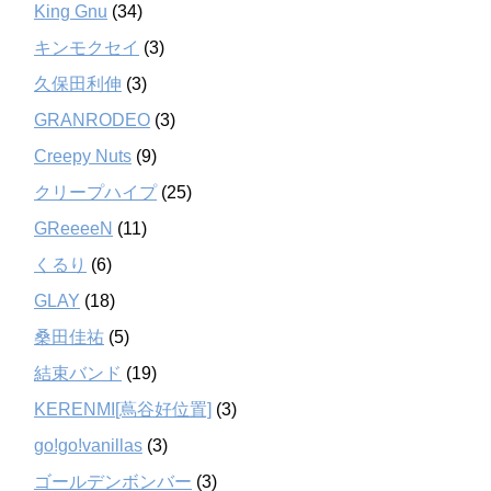
King Gnu
(34)
キンモクセイ
(3)
久保田利伸
(3)
GRANRODEO
(3)
Creepy Nuts
(9)
クリープハイプ
(25)
GReeeeN
(11)
くるり
(6)
GLAY
(18)
桑田佳祐
(5)
結束バンド
(19)
KERENMI[蔦谷好位置]
(3)
go!go!vanillas
(3)
ゴールデンボンバー
(3)