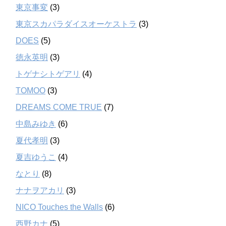
東京事変
(3)
東京スカパラダイスオーケストラ
(3)
DOES
(5)
徳永英明
(3)
トゲナシトゲアリ
(4)
TOMOO
(3)
DREAMS COME TRUE
(7)
中島みゆき
(6)
夏代孝明
(3)
夏吉ゆうこ
(4)
なとり
(8)
ナナヲアカリ
(3)
NICO Touches the Walls
(6)
西野カナ
(5)