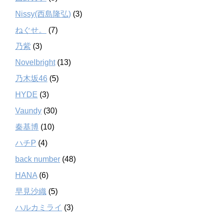
Nissy(西島隆弘)
(3)
ねぐせ。
(7)
乃紫
(3)
Novelbright
(13)
乃木坂46
(5)
HYDE
(3)
Vaundy
(30)
秦基博
(10)
ハチP
(4)
back number
(48)
HANA
(6)
早見沙織
(5)
ハルカミライ
(3)