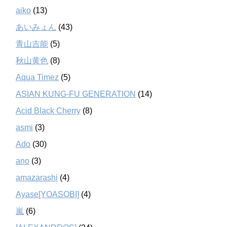
aiko
(13)
あいみょん
(43)
青山吉能
(5)
秋山黄色
(8)
Aqua Timez
(5)
ASIAN KUNG-FU GENERATION
(14)
Acid Black Cherry
(8)
asmi
(3)
Ado
(30)
ano
(3)
amazarashi
(4)
Ayase[YOASOBI]
(4)
嵐
(6)