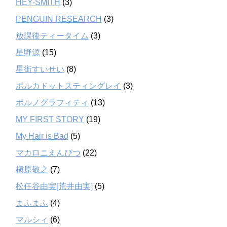
HEY-SMITH
(3)
PENGUIN RESEARCH
(3)
放課後ティータイム
(3)
星野源
(15)
星街すいせい
(8)
ポルカドットスティングレイ
(3)
ポルノグラフィティ
(13)
MY FIRST STORY
(19)
My Hair is Bad
(5)
マカロニえんぴつ
(22)
槇原敬之
(7)
松任谷由実[荒井由実]
(5)
まふまふ
(4)
マルシィ
(6)