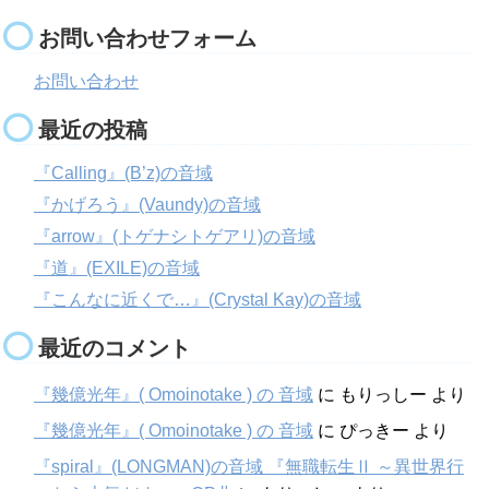
お問い合わせフォーム
お問い合わせ
最近の投稿
『Calling』(B’z)の音域
『かげろう』(Vaundy)の音域
『arrow』(トゲナシトゲアリ)の音域
『道』(EXILE)の音域
『こんなに近くで…』(Crystal Kay)の音域
最近のコメント
『幾億光年』( Omoinotake ) の 音域
に
もりっしー
より
『幾億光年』( Omoinotake ) の 音域
に
ぴっきー
より
『spiral』(LONGMAN)の音域 『無職転生Ⅱ ～異世界行