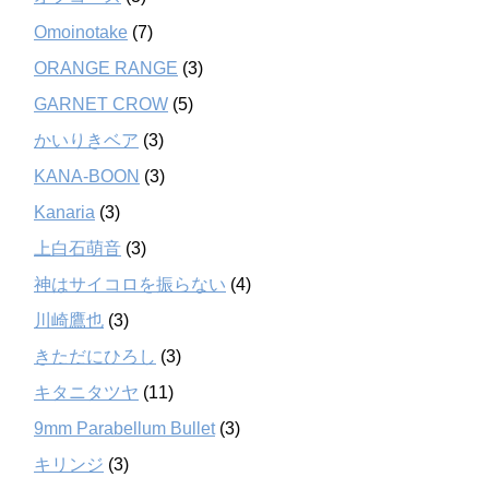
Omoinotake
(7)
ORANGE RANGE
(3)
GARNET CROW
(5)
かいりきベア
(3)
KANA-BOON
(3)
Kanaria
(3)
上白石萌音
(3)
神はサイコロを振らない
(4)
川崎鷹也
(3)
きただにひろし
(3)
キタニタツヤ
(11)
9mm Parabellum Bullet
(3)
キリンジ
(3)