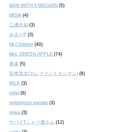
MAN WITH A MISSION
(5)
MISIA
(4)
三浦大知
(3)
みきとP
(3)
Mr.Children
(40)
Mrs. GREEN APPLE
(74)
美波
(5)
宮本浩次(エレファントカシマシ)
(8)
M!LK
(3)
milet
(9)
millennium parade
(3)
miwa
(3)
ヤバイTシャツ屋さん
(12)
yama
(3)