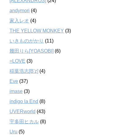
[ALEXANDROS]
(24)
andymori
(4)
家入レオ
(4)
THE YELLOW MONKEY
(3)
いきものがかり
(11)
幾田りら[YOASOBI]
(6)
=LOVE
(3)
稲葉浩志[B'z]
(4)
Eve
(37)
imase
(3)
indigo la End
(8)
UVERworld
(43)
宇多田ヒカル
(8)
Uru
(5)