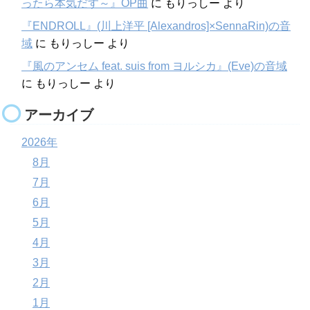
ったら本気だす～』OP曲
に
もりっしー
より
『ENDROLL』(川上洋平 [Alexandros]×SennaRin)の音
域
に
もりっしー
より
『風のアンセム feat. suis from ヨルシカ』(Eve)の音域
に
もりっしー
より
アーカイブ
2026年
8月
7月
6月
5月
4月
3月
2月
1月