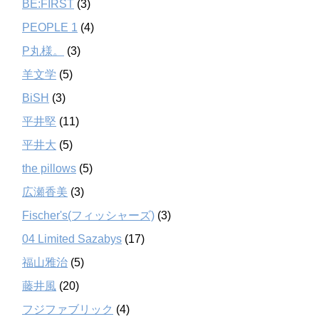
BE:FIRST
(3)
PEOPLE 1
(4)
P丸様。
(3)
羊文学
(5)
BiSH
(3)
平井堅
(11)
平井大
(5)
the pillows
(5)
広瀬香美
(3)
Fischer's(フィッシャーズ)
(3)
04 Limited Sazabys
(17)
福山雅治
(5)
藤井風
(20)
フジファブリック
(4)