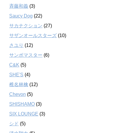
斉藤和義
(3)
Saucy Dog
(22)
サカナクション
(27)
サザンオールスターズ
(10)
さユり
(12)
サンボマスター
(6)
C&K
(5)
SHE'S
(4)
椎名林檎
(12)
Chevon
(5)
SHISHAMO
(3)
SIX LOUNGE
(3)
シド
(5)