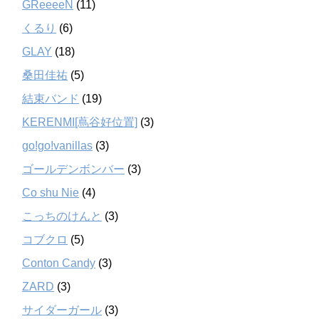
GReeeeN
(11)
くるり
(6)
GLAY
(18)
桑田佳祐
(5)
結束バンド
(19)
KERENMI[蔦谷好位置]
(3)
go!go!vanillas
(3)
ゴールデンボンバー
(3)
Co shu Nie
(4)
こっちのけんと
(3)
コブクロ
(5)
Conton Candy
(3)
ZARD
(3)
サイダーガール
(3)