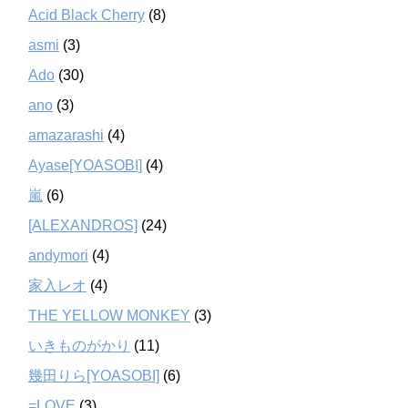
Acid Black Cherry
(8)
asmi
(3)
Ado
(30)
ano
(3)
amazarashi
(4)
Ayase[YOASOBI]
(4)
嵐
(6)
[ALEXANDROS]
(24)
andymori
(4)
家入レオ
(4)
THE YELLOW MONKEY
(3)
いきものがかり
(11)
幾田りら[YOASOBI]
(6)
=LOVE
(3)