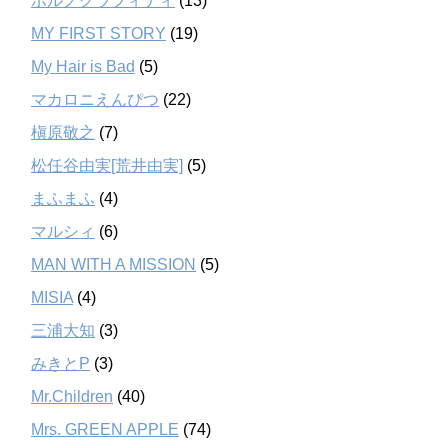
ポルノグラフィティ
(13)
MY FIRST STORY
(19)
My Hair is Bad
(5)
マカロニえんぴつ
(22)
槇原敬之
(7)
松任谷由実[荒井由実]
(5)
まふまふ
(4)
マルシィ
(6)
MAN WITH A MISSION
(5)
MISIA
(4)
三浦大知
(3)
みきとP
(3)
Mr.Children
(40)
Mrs. GREEN APPLE
(74)