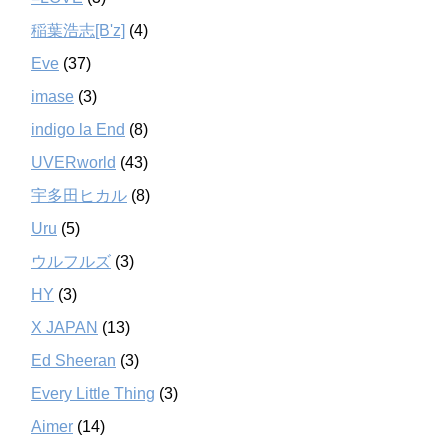
稲葉浩志[B'z]
(4)
Eve
(37)
imase
(3)
indigo la End
(8)
UVERworld
(43)
宇多田ヒカル
(8)
Uru
(5)
ウルフルズ
(3)
HY
(3)
X JAPAN
(13)
Ed Sheeran
(3)
Every Little Thing
(3)
Aimer
(14)