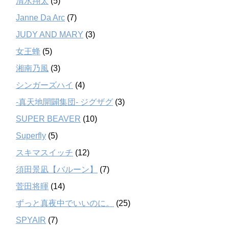
清水翔太
(5)
Janne Da Arc
(7)
JUDY AND MARY
(3)
女王蜂
(5)
湘南乃風
(3)
シンガーズハイ
(4)
-真天地開闢集団- ジグザグ
(3)
SUPER BEAVER
(10)
Superfly
(5)
スキマスイッチ
(12)
須田景凪【バルーン】
(7)
菅田将暉
(14)
ずっと真夜中でいいのに。
(25)
SPYAIR
(7)