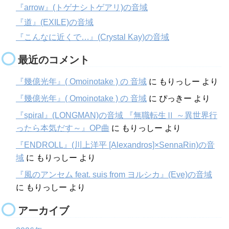
『arrow』(トゲナシトゲアリ)の音域
『道』(EXILE)の音域
『こんなに近くで…』(Crystal Kay)の音域
最近のコメント
『幾億光年』( Omoinotake ) の 音域
に
もりっしー
より
『幾億光年』( Omoinotake ) の 音域
に
ぴっきー
より
『spiral』(LONGMAN)の音域 『無職転生Ⅱ ～異世界行
ったら本気だす～』OP曲
に
もりっしー
より
『ENDROLL』(川上洋平 [Alexandros]×SennaRin)の音
域
に
もりっしー
より
『風のアンセム feat. suis from ヨルシカ』(Eve)の音域
に
もりっしー
より
アーカイブ