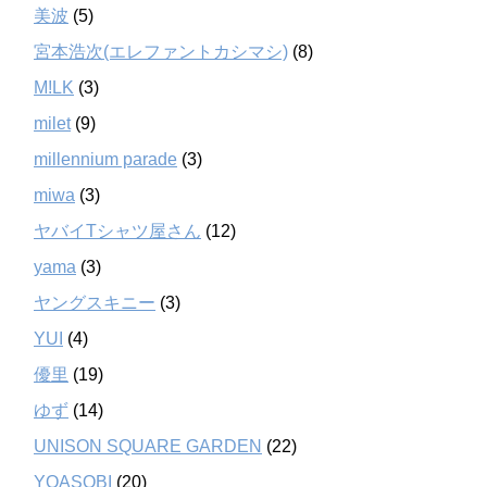
美波
(5)
宮本浩次(エレファントカシマシ)
(8)
M!LK
(3)
milet
(9)
millennium parade
(3)
miwa
(3)
ヤバイTシャツ屋さん
(12)
yama
(3)
ヤングスキニー
(3)
YUI
(4)
優里
(19)
ゆず
(14)
UNISON SQUARE GARDEN
(22)
YOASOBI
(20)