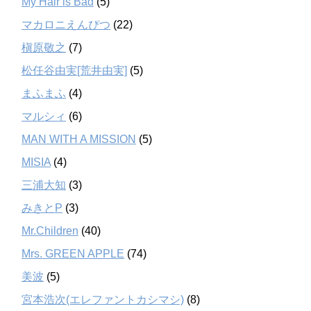
My Hair is Bad
(5)
マカロニえんぴつ
(22)
槇原敬之
(7)
松任谷由実[荒井由実]
(5)
まふまふ
(4)
マルシィ
(6)
MAN WITH A MISSION
(5)
MISIA
(4)
三浦大知
(3)
みきとP
(3)
Mr.Children
(40)
Mrs. GREEN APPLE
(74)
美波
(5)
宮本浩次(エレファントカシマシ)
(8)