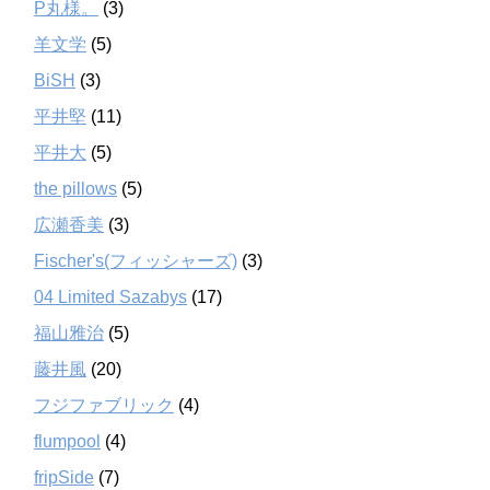
P丸様。
(3)
羊文学
(5)
BiSH
(3)
平井堅
(11)
平井大
(5)
the pillows
(5)
広瀬香美
(3)
Fischer's(フィッシャーズ)
(3)
04 Limited Sazabys
(17)
福山雅治
(5)
藤井風
(20)
フジファブリック
(4)
flumpool
(4)
fripSide
(7)