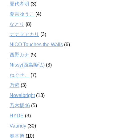
夏代孝明
(3)
夏吉ゆうこ
(4)
なとり
(8)
ナナヲアカリ
(3)
NICO Touches the Walls
(6)
西野カナ
(5)
Nissy(西島隆弘)
(3)
ねぐせ。
(7)
乃紫
(3)
Novelbright
(13)
乃木坂46
(5)
HYDE
(3)
Vaundy
(30)
秦基博
(10)