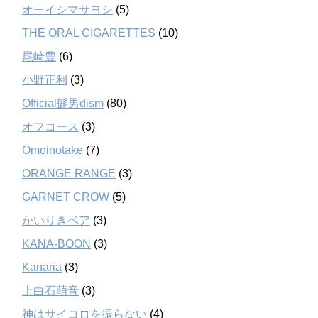
オーイシマサヨシ
(5)
THE ORAL CIGARETTES
(10)
尾崎豊
(6)
小野正利
(3)
Official髭男dism
(80)
オフコース
(3)
Omoinotake
(7)
ORANGE RANGE
(3)
GARNET CROW
(5)
かいりきベア
(3)
KANA-BOON
(3)
Kanaria
(3)
上白石萌音
(3)
神はサイコロを振らない
(4)