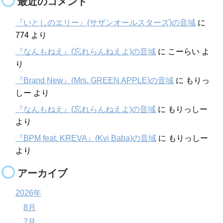
最近のコメント
『いとしのエリー』(サザンオールスターズ)の音域
に
774
より
『なんもねえ』(忘れらんねえよ)の音域
に
こーらい
よ
り
『Brand New』(Mrs. GREEN APPLE)の音域
に
もりっ
しー
より
『なんもねえ』(忘れらんねえよ)の音域
に
もりっしー
より
『BPM feat. KREVA』(Kvi Baba)の音域
に
もりっしー
より
アーカイブ
2026年
8月
7月