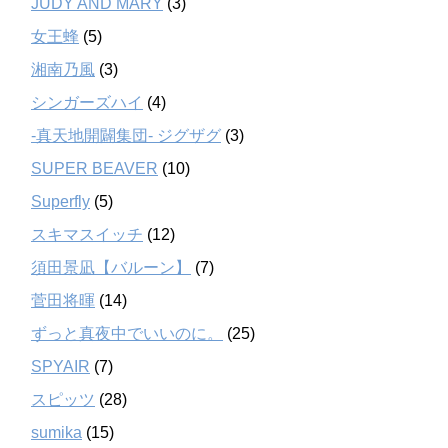
JUDY AND MARY
(3)
女王蜂
(5)
湘南乃風
(3)
シンガーズハイ
(4)
-真天地開闢集団- ジグザグ
(3)
SUPER BEAVER
(10)
Superfly
(5)
スキマスイッチ
(12)
須田景凪【バルーン】
(7)
菅田将暉
(14)
ずっと真夜中でいいのに。
(25)
SPYAIR
(7)
スピッツ
(28)
sumika
(15)