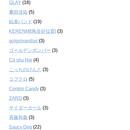
GLAY
(18)
桑田佳祐
(5)
結束バンド
(19)
KERENMI[蔦谷好位置]
(3)
go!go!vanillas
(3)
ゴールデンボンバー
(3)
Co shu Nie
(4)
こっちのけんと
(3)
コブクロ
(5)
Conton Candy
(3)
ZARD
(3)
サイダーガール
(3)
斉藤和義
(3)
Saucy Dog
(22)