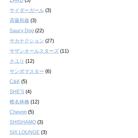
ZARD
(3)
サイダーガール
(3)
斉藤和義
(3)
Saucy Dog
(22)
サカナクション
(27)
サザンオールスターズ
(11)
さユり
(12)
サンボマスター
(6)
C&K
(5)
SHE'S
(4)
椎名林檎
(12)
Chevon
(5)
SHISHAMO
(3)
SIX LOUNGE
(3)