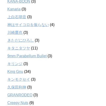
KANA-BOON
(3)
Kanaria
(3)
上白石萌音
(3)
神はサイコロを振らない
(4)
川崎鷹也
(3)
きただにひろし
(3)
キタニタツヤ
(11)
9mm Parabellum Bullet
(3)
キリンジ
(3)
King Gnu
(34)
キンモクセイ
(3)
久保田利伸
(3)
GRANRODEO
(3)
Creepy Nuts
(9)