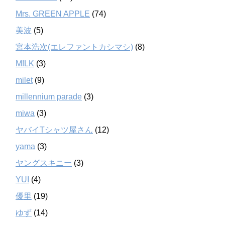
Mrs. GREEN APPLE
(74)
美波
(5)
宮本浩次(エレファントカシマシ)
(8)
M!LK
(3)
milet
(9)
millennium parade
(3)
miwa
(3)
ヤバイTシャツ屋さん
(12)
yama
(3)
ヤングスキニー
(3)
YUI
(4)
優里
(19)
ゆず
(14)