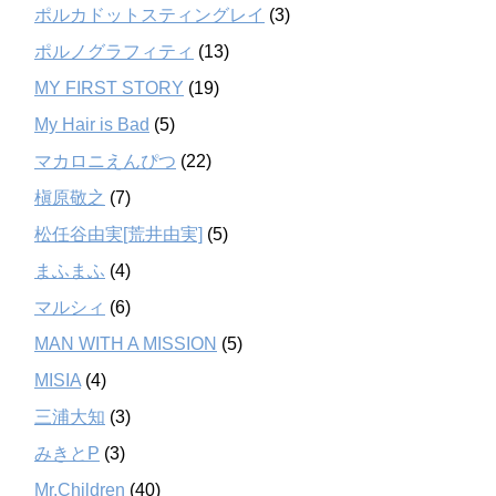
ポルカドットスティングレイ
(3)
ポルノグラフィティ
(13)
MY FIRST STORY
(19)
My Hair is Bad
(5)
マカロニえんぴつ
(22)
槇原敬之
(7)
松任谷由実[荒井由実]
(5)
まふまふ
(4)
マルシィ
(6)
MAN WITH A MISSION
(5)
MISIA
(4)
三浦大知
(3)
みきとP
(3)
Mr.Children
(40)