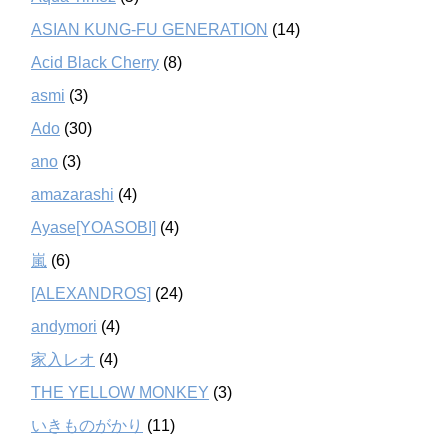
ASIAN KUNG-FU GENERATION
(14)
Acid Black Cherry
(8)
asmi
(3)
Ado
(30)
ano
(3)
amazarashi
(4)
Ayase[YOASOBI]
(4)
嵐
(6)
[ALEXANDROS]
(24)
andymori
(4)
家入レオ
(4)
THE YELLOW MONKEY
(3)
いきものがかり
(11)