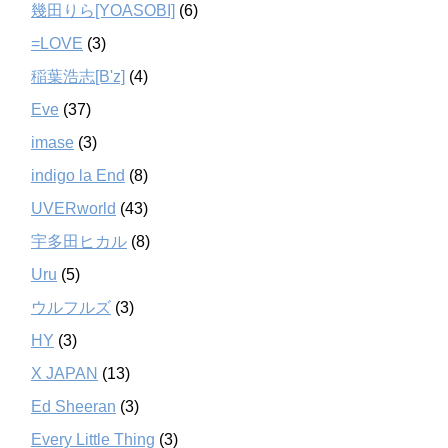
幾田りら[YOASOBI]
(6)
=LOVE
(3)
稲葉浩志[B'z]
(4)
Eve
(37)
imase
(3)
indigo la End
(8)
UVERworld
(43)
宇多田ヒカル
(8)
Uru
(5)
ウルフルズ
(3)
HY
(3)
X JAPAN
(13)
Ed Sheeran
(3)
Every Little Thing
(3)