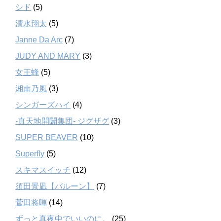
シド
(5)
清水翔太
(5)
Janne Da Arc
(7)
JUDY AND MARY
(3)
女王蜂
(5)
湘南乃風
(3)
シンガーズハイ
(4)
-真天地開闢集団- ジグザグ
(3)
SUPER BEAVER
(10)
Superfly
(5)
スキマスイッチ
(12)
須田景凪【バルーン】
(7)
菅田将暉
(14)
ずっと真夜中でいいのに。
(25)