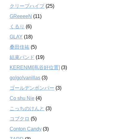
クリープハイプ
(25)
GReeeeN
(11)
くるり
(6)
GLAY
(18)
桑田佳祐
(5)
結束バンド
(19)
KERENMI[蔦谷好位置]
(3)
go!go!vanillas
(3)
ゴールデンボンバー
(3)
Co shu Nie
(4)
こっちのけんと
(3)
コブクロ
(5)
Conton Candy
(3)