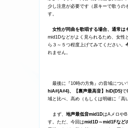
少し注意が必要です（原キーで歌うの
す。
女性が同曲を歌唱する場合、通常は
mid1Dなどがよく見られるため、女
ら３～５つ程度上げてみてください。
れません。
最後に『10時の方角』の音域につい
hiA#(A#4)、【裏声最高音】hiD(D5)
で
域と比べ、高め（もしくは明確に「高
まず、
地声最低音mid1D
はAメロや
す。ただ、今回は
mid1D～mid1F