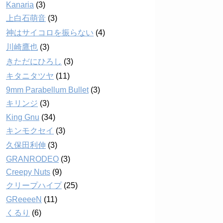
Kanaria
(3)
上白石萌音
(3)
神はサイコロを振らない
(4)
川崎鷹也
(3)
きただにひろし
(3)
キタニタツヤ
(11)
9mm Parabellum Bullet
(3)
キリンジ
(3)
King Gnu
(34)
キンモクセイ
(3)
久保田利伸
(3)
GRANRODEO
(3)
Creepy Nuts
(9)
クリープハイプ
(25)
GReeeeN
(11)
くるり
(6)