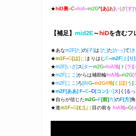
★
hiD裏
–
C
–
hiA
–
m2G
^
[あ]
あ]
い]
ざ
[す]
【補足】
mid2E
～
hiD
を含むフ
★あな
m2F[た]
の
[子]
は
[た]
た
[かっ]
て
[き
★
m1F
–
G
[は]
じ]
まりはじ
E
–
m2F
[ま
[り]
★
m2F[いざ]
ス
[ター
m2G
–
hiA地
[ト
[ラ]
[
★
m2F[ここ]
からは補助輪
hiA地
–
m2G
[
★
m2F[ここ]
ろ
[向
G
–
m2G#地
[く
[ほ]
う]
に
★
m2F[ああ]
F
–
E
–
D
[コン]
パ]
ス]
く
[るっ
★自らが信じた
m2G
–
F
[前]
方]
の
F[方]
角
★進
m1F
–
G
[む]
よ]
目の前を
hiA地
–
G
[