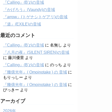
『Calling』(B’z)の音域
『かげろう』(Vaundy)の音域
『arrow』(トゲナシトゲアリ)の音域
『道』(EXILE)の音域
最近のコメント
『Calling』(B’z)の音域
に
名無し
より
『八月の夜』(SILENT SIREN)の音域
に
藤川優里
より
『Calling』(B’z)の音域
に
のっち
より
『幾億光年』( Omoinotake ) の 音域
に
もりっしー
より
『幾億光年』( Omoinotake ) の 音域
に
ぴっきー
より
アーカイブ
2026年