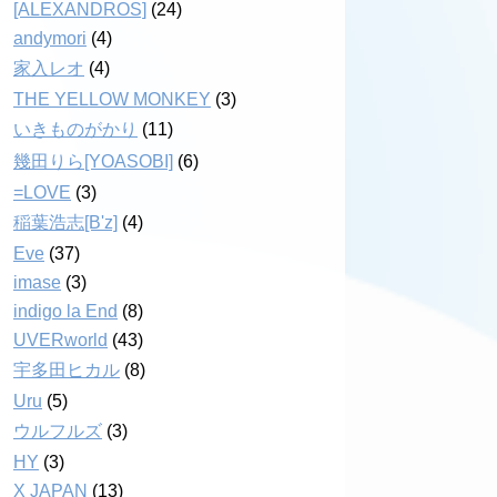
[ALEXANDROS]
(24)
andymori
(4)
家入レオ
(4)
THE YELLOW MONKEY
(3)
いきものがかり
(11)
幾田りら[YOASOBI]
(6)
=LOVE
(3)
稲葉浩志[B'z]
(4)
Eve
(37)
imase
(3)
indigo la End
(8)
UVERworld
(43)
宇多田ヒカル
(8)
Uru
(5)
ウルフルズ
(3)
HY
(3)
X JAPAN
(13)