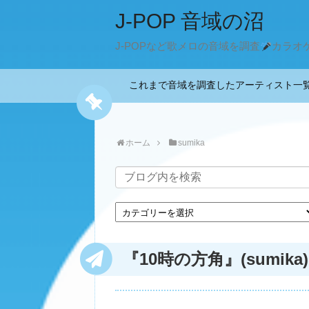
J-POP 音域の沼
J-POPなど歌メロの音域を調査
カラオ
これまで音域を調査したアーティスト
ホーム
sumika
『10時の方角』(sumika