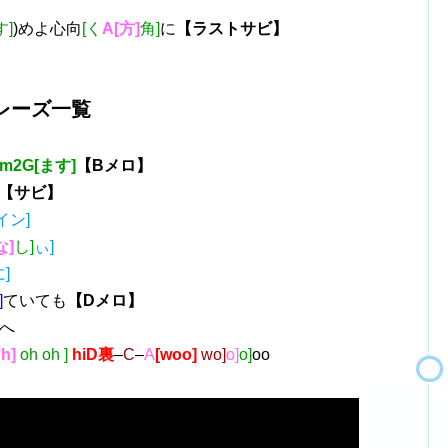
す]
)めよ心向
[く
A[方]
角]
に
【ラストサビ】
レーズ一覧
m2G[ます]
【Bメロ】
【サビ】
イン]
な]
し]
ぃ]
]
]
ていても
【Dメロ】
へ
oh]
oh oh ]
hiD裏
–
C
–
A
[woo]
wo]
o]
o]
oo