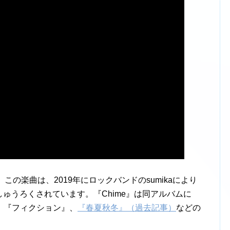
この楽曲は、2019年にロックバンドのsumikaにより
しゅうろくされています。『Chime』は同アルバムに
、『フィクション』、
『春夏秋冬』（過去記事）
などの