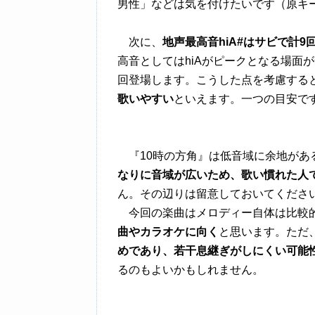
男性」などは気を付けたいです（原キ
次に、
地声最高音hiA#はサビで計9
高音としてはhiAがピークとなる場面が全体で
回登場します。こうした点を考慮する
歌いやすい
といえます。一つの目安で
『10時の方角』は低音域に余地があ
なりに音域が広いため、歌い慣れた人
ん。その辺りは留意しておいてくださ
今回の楽曲はメロディー自体は比較
曲やカラオケに向く
と思います。ただ、
めであり、若干息継ぎがしにくい可能
るのもよいかもしれません。