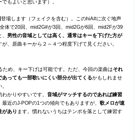
ーでもよいと思います）。
回
登場します（フェイクを含む）。このhiA#に次ぐ地声
20回、mid2G#が3回、mid2Gが6回、mid2Fが39
と、
男性の音域としては高く、通常はキーを下げた方が
すが、原曲キーから２～４つ程度下げて見ください。
るため、キー下げは可能です。ただ、今回の楽曲は
それ
であっても一部歌いにくい部分が出てくる
かもしれませ
い。
的わかりやすいです。
音域がマッチするのであれば練習
最近のJ-POPの1つの傾向でもありますが、
歌メロが速
性があり
ます。慣れないうちはテンポを落として練習す