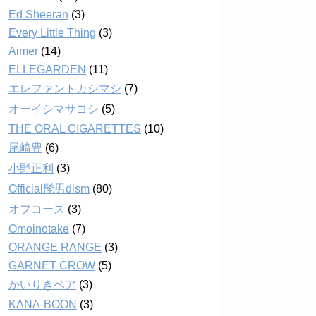
Ed Sheeran
(3)
Every Little Thing
(3)
Aimer
(14)
ELLEGARDEN
(11)
エレファントカシマシ
(7)
オーイシマサヨシ
(5)
THE ORAL CIGARETTES
(10)
尾崎豊
(6)
小野正利
(3)
Official髭男dism
(80)
オフコース
(3)
Omoinotake
(7)
ORANGE RANGE
(3)
GARNET CROW
(5)
かいりきベア
(3)
KANA-BOON
(3)