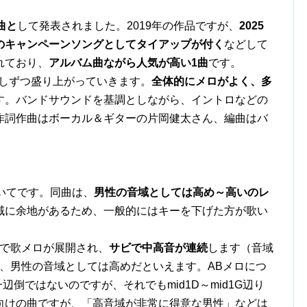
曲と
して発表されました。2019年の作品ですが、
2025
のキャンペーンソングとしてタイアップが付く
などして
れており、
アルバム曲ながら人気が高い1曲
です。
しずつ盛り上がっていきます。
全体的にメロがよく、多
す。バンドサウンドを基調としながら、イントロなどの
作詞作曲はボーカル＆ギターの片岡健太さん、編曲はバ
いてです。同曲は、
男性の音域としては高め～高いのレ
域に余地があるため、一般的にはキーを下げた方が歌い
で歌メロが展開され、
サビで中高音が連続
します（音域
し、男性の音域としては高めだといえます。ABメロにつ
辺倒ではないのですが、それでもmid1D～mid1G辺り
向けの曲ですが、「高音域が非常に得意な男性」などは