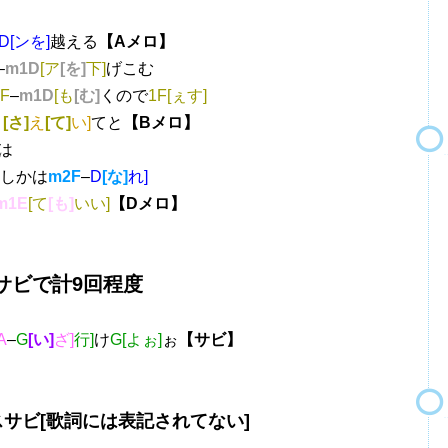
D[ンを]
越える
【Aメロ】
–
m1D
[ア
[を]
下]
げこむ
F
–
m1D
[も
[む]
くので
1F[ぇす]
さ
[さ]
え
[て]
い]
てと
【Bメロ】
は
しかは
m2F
–
D
[な]
れ]
m1E
[て
[も]
いい]
【Dメロ】
ビで計9回程度
A
–
G
[い]
ざ]
行]
け
G[よぉ]
ぉ
【サビ】
サビ[歌詞には表記されてない]