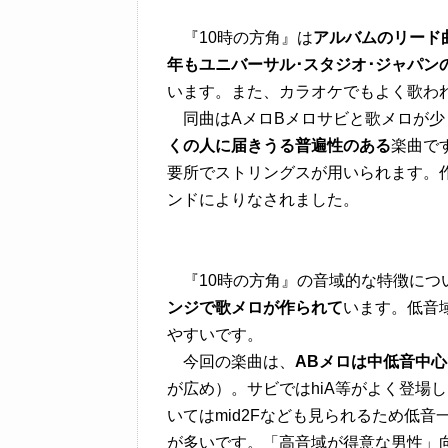
『10時の方角』は
アルバムのリード
年もユニバーサル･スタジオ･ジャパン
います。また、カラオケでもよく歌わ
同曲はAメロBメロサビと歌メロが少
くの人に届きうる普遍性のある
楽曲で
要所でストリングスが用いられます。
ンドによりなされました。
『10時の方角』の音域的な特徴につ
ンジで歌メロが作られて
います。低音
やすいです。
今回の楽曲は、
ABメロは中低音中心
が広め）。サビではhiA等がよく登場
いてはmid2Fなども見られるため低音一
が多いです。「高音域が得意な男性」