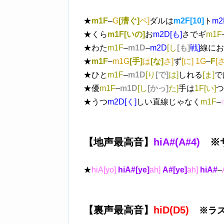
★
m1F
–
G
[漕ぐ]
ペ]
ダルは
m2F[10]
ト
m2
★くら
m1F[いの]
お
m2D[も]
さでギ
m1F
★わた
m1F
–
m1D
–
m2D
[し
[も]
戦]
線にお
★
m1F
–
m1
G
[手]
は
[な]
さ]
ず
[に] 1G
–
F
[
★ひと
m1F
–
m1D
[り
[で]
は]
しれる
[ま]
で
★優
m1F
–
m1D
[し
[かっ]
た]
手は
1F[い]
つ
★うつ
m2D[く]
しい直線じゃなく
m1F
–
【地声最高音】
hiA#(A#4)
※サ
★
hiA[yo]
hiA#[ye]
ah]
A#[ye]
ah]
hiA#
–
【裏声最高音】
hiD(D5)
※ラス