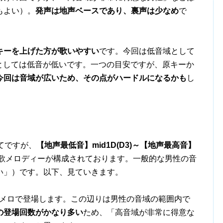
もよい）。
発声は地声ベースであり、裏声は少なめ
で
キーを上げた方が歌いやすい
です。今回は低音域として
性としては低音が低いです。一つの目安ですが、原キーか
今回は音域が広いため、その点がハードルになるかも
し
てですが、
【地声最低音】mid1D(D3)～【地声最高音】
歌メロディーが構成されております。一般的な男性の音
い」）です。以下、見ていきます。
Bメロで登場します。この辺りは男性の音域の範囲内で
などの登場回数がかなり多い
ため、「高音域が非常に得意な