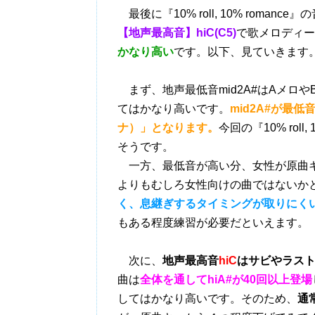
最後に『10% roll, 10% roman
【地声最高音】hiC(C5)
で歌メロディー
かなり高い
です。以下、見ていきます
まず、地声最低音mid2A#はAメロ
てはかなり高いです。
mid2A#が最
ナ）」となります。
今回の『10% rol
そうです。
一方、最低音が高い分、女性が原曲キ
よりもむしろ女性向けの曲ではないか
く、息継ぎするタイミングが取りにく
もある程度練習が必要だといえます。
次に、
地声最高音
hiC
はサビやラス
曲は
全体を通してhiA#が40回以上登場
してはかなり高いです。そのため、
通