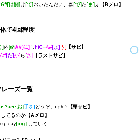
2G#[は開]
け
[て]
おいたんだよ、奏
[で]
た
[ま]
え
【Bメロ】
で4回程度
]
内
[緒
A#[に]
し
hiC
–
A#
[よ]
う]
【サビ】
A#
[だ]
か]
ら
[さ]
【ラストサビ】
フレーズ一覧
e 3sec お]
手を]
どうぞ、right?
【頭サビ】
をしてるのか
【Aメロ】
ng play
[ing]
していく