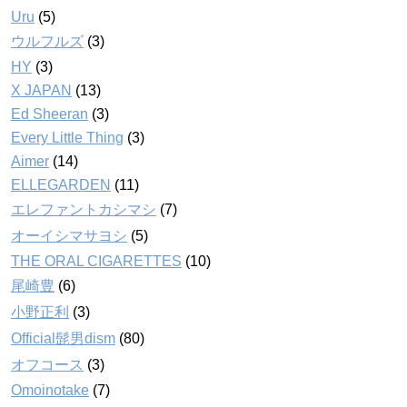
Uru
(5)
ウルフルズ
(3)
HY
(3)
X JAPAN
(13)
Ed Sheeran
(3)
Every Little Thing
(3)
Aimer
(14)
ELLEGARDEN
(11)
エレファントカシマシ
(7)
オーイシマサヨシ
(5)
THE ORAL CIGARETTES
(10)
尾崎豊
(6)
小野正利
(3)
Official髭男dism
(80)
オフコース
(3)
Omoinotake
(7)