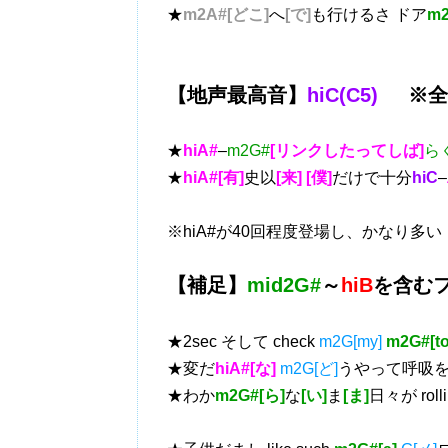
★
m2A#[どこ]
へ
[で]
も行けるさ ドア
m
【地声最高音】
hiC(C5)
※全体
★
hiA#
–
m2G#
[リンクしたってしば]
らく
★
hiA#[有]
史以
[来] [僕]
だけで十分
hiC
–
※hiA#が40回程度登場し、かなり多い
【補足】
mid2G#
～
hiB
を含む
★2sec そして check
m2G[my]
m2G#[to
★変だ
hiA#[な]
m2G[ど]
うやって呼吸
★わか
m2G#[ら]
な
[い]
ま
[ま]
日々が rolli