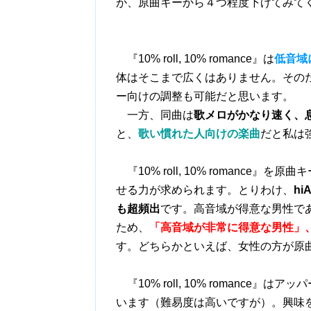
が、原曲キーから４つ程度下げてみて
『10% roll, 10% romance』は
低音域
体はそこまで広くはありません。その
ー向けの調整も可能だと思います。
一方、同曲は
歌メロがかなり速く、
と、
歌い慣れた人向けの楽曲
だと私は
『10% roll, 10% romance』
せる力が求められます。とりわけ、
h
も超頻出
です。高音域が得意な男性で
ため、
「高音域が非常に得意な男性」
す。どちらかといえば、女性の方が原
『10% roll, 10% romanc
います（難易度は高いですが）。興味