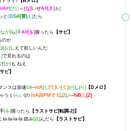
ロドラマ?
【Bメロ】
hiA#
[びじゃ
[な]
いぜ
A#[さ]
あ]
っと
[着
G#[替]
え]
たら
]
なが]
ら
[手
A#[を]
握ったら
【サビ】
るのか
つ
[お]
しえて欲しいんだ
]
で見れるのは
け
[か]
も ねえ
番サビ】
マンスは加速
G#
–
hiA
[し
[て]
い
[く]
か]
し
[ら]
【Dメロ】
ちゃうく
[らい]
の
hiA[BPMで 1]
,
[2]
,
A
–
hiB
[1
,
[2]
手
[を]
握ったら
【ラストサビ[転調-2]】
a-ta-la-ta 踏み
[込]
んだら
【ラストサビ】