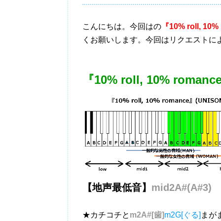
こんにちは。今回はの
『10% roll, 10%
くお願いします。今回はリクエストに
『10% roll, 10% roma
【地声最低音】
mid2A#(A#3)
★カチコチと
m2A#[歯]
m2G[ぐる]
まが