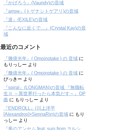
『かげろう』(Vaundy)の音域
『arrow』(トゲナシトゲアリ)の音域
『道』(EXILE)の音域
『こんなに近くで…』(Crystal Kay)の音
域
最近のコメント
『幾億光年』( Omoinotake ) の 音域
に
もりっしー
より
『幾億光年』( Omoinotake ) の 音域
に
ぴっきー
より
『spiral』(LONGMAN)の音域 『無職転
生Ⅱ ～異世界行ったら本気だす～』OP
曲
に
もりっしー
より
『ENDROLL』(川上洋平
[Alexandros]×SennaRin)の音域
に
もり
っしー
より
『風のアンセム feat. suis from ヨルシ