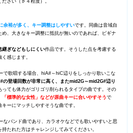
ください（♭４程度）。
に余裕が多く、キー調整はしやすい
です。同曲は音域自
ため、大きなキー調整に抵抗が無いのであれば、ビギナ
息継ぎなどもしにくい
作品です。そうした点を考慮する
強く感じます。
を原曲キーで歌唱する場合、hiA#～hiC辺りをしっかり歌いこな
iA#の登場回数が非常に高く、またmid2G～mid2G#辺り
あっても体力がゴリゴリ削られるタイプの曲です。その
、「標準的な女性」などが原曲キーに合いやすそう
で
曲キーにマッチしやすそうな曲です。
e』はアッパーなバンド曲であり、カラオケなどでも歌いやすいと思
を持たれた方はチャレンジしてみてください。