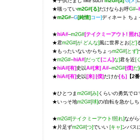
★子供だまし like such
m2G#[a]
G[メ]
★嗤ってい
m2G#[る]
だけならお呼
G#
–
★
m2G#
–
G
[純情]
コー]
ディネート ちょ
★
hiA#
–
m2G#
[テイクミーアウト! 照れ
★君
m2G#[が どんな]
風に世界とお
[ど]
★もったいないからちょっ
m2G#[とず]
★
m2G#
–
hiA#
[だって
[こん]
な]
君を近
[く
★
hiA#[有]
史以
A#[来]
A#
–
m2G#
[僕]
だ]
★
hiA#[有]
史以
[来] [僕]
だけか
[も]
【2
★ひとつま
m2G#[み]
くらいの勇気でロ
★いっそ地
m2G#[球]
の/自転を急かし
★
m2G#[テイクミーアウト!照れ]
ながら
★片足ず
m2G#[つ]
でいい
[キャ]
ンバスに t