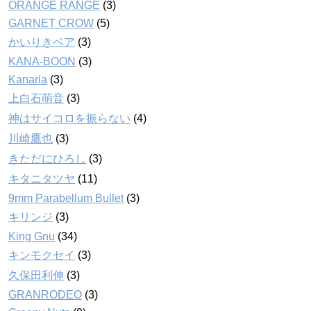
ORANGE RANGE
(3)
GARNET CROW
(5)
かいりきベア
(3)
KANA-BOON
(3)
Kanaria
(3)
上白石萌音
(3)
神はサイコロを振らない
(4)
川崎鷹也
(3)
きただにひろし
(3)
キタニタツヤ
(11)
9mm Parabellum Bullet
(3)
キリンジ
(3)
King Gnu
(34)
キンモクセイ
(3)
久保田利伸
(3)
GRANRODEO
(3)