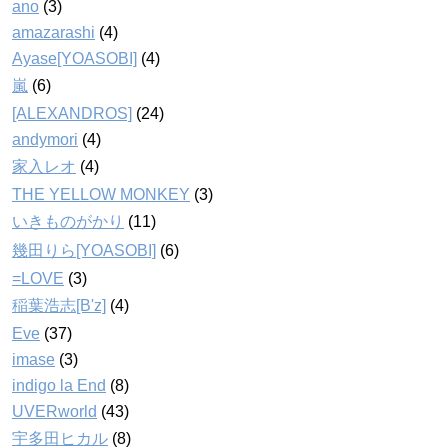
ano
(3)
amazarashi
(4)
Ayase[YOASOBI]
(4)
嵐
(6)
[ALEXANDROS]
(24)
andymori
(4)
家入レオ
(4)
THE YELLOW MONKEY
(3)
いきものがかり
(11)
幾田りら[YOASOBI]
(6)
=LOVE
(3)
稲葉浩志[B'z]
(4)
Eve
(37)
imase
(3)
indigo la End
(8)
UVERworld
(43)
宇多田ヒカル
(8)