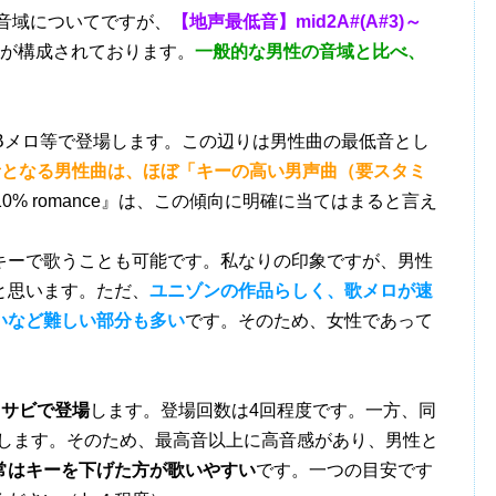
ce』の音域についてですが、
【地声最低音】mid2A#(A#3)～
が構成されております。
一般的な男性の音域と比べ、
。
やBメロ等で登場します。この辺りは男性曲の最低音とし
低音となる男性曲は、ほぼ「キーの高い男声曲（要スタミ
l, 10% romance』は、この傾向に明確に当てはまると言え
ーで歌うことも可能です。私なりの印象ですが、男性
と思います。ただ、
ユニゾンの作品らしく、歌メロが速
いなど難しい部分も多い
です。そのため、女性であって
トサビで登場
します。登場回数は4回程度です。一方、同
します。そのため、最高音以上に高音感があり、男性と
常はキーを下げた方が歌いやすい
です。一つの目安です