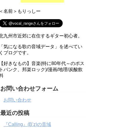
＜名前＞もりっしー
北九州市近郊に在住するギター初心者。
「気になる歌の音域データ」を述べてい
くブログです。
【好きなもの】音楽(特に80年代～のポス
トパンク、邦楽ロック)/漫画/地理/炭酸飲
料
お問い合わせフォーム
お問い合わせ
最近の投稿
『Calling』(B’z)の音域