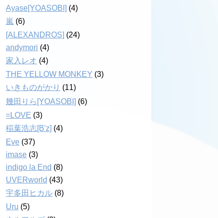
Ayase[YOASOBI]
(4)
嵐
(6)
[ALEXANDROS]
(24)
andymori
(4)
家入レオ
(4)
THE YELLOW MONKEY
(3)
いきものがかり
(11)
幾田りら[YOASOBI]
(6)
=LOVE
(3)
稲葉浩志[B'z]
(4)
Eve
(37)
imase
(3)
indigo la End
(8)
UVERworld
(43)
宇多田ヒカル
(8)
Uru
(5)