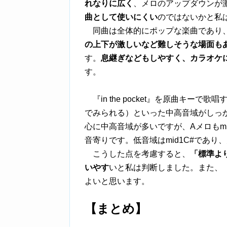
れなりに広く
、メロのアップダウンが
曲として使いにくい
のではないかと私
同曲は全体的にポップな楽曲であり、
の上下が激しいなど難しそうな場面も
す。
息継ぎなどもしやすく、カラオケ
す。
『in the pocket』を原曲キーで歌
でみられる）といった中高音域がしっ
心に中高音域が多いですが、Aメロもmi
音寄りです。低音域はmid1C#であり
こうした点を考慮すると、
「標準よ
いやす
いと私は判断しました。また、
よいと思います。
【まとめ】