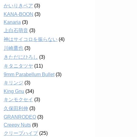
かいりきベア
(3)
KANA-BOON
(3)
Kanaria
(3)
上白石萌音
(3)
神はサイコロを振らない
(4)
川崎鷹也
(3)
きただにひろし
(3)
キタニタツヤ
(11)
9mm Parabellum Bullet
(3)
キリンジ
(3)
King Gnu
(34)
キンモクセイ
(3)
久保田利伸
(3)
GRANRODEO
(3)
Creepy Nuts
(9)
クリープハイプ
(25)