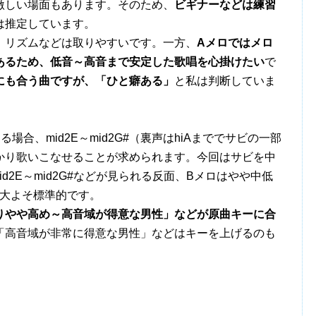
激しい場面もあります。そのため、
ビギナーなどは練習
は推定しています。
リズムなどは取りやすいです。一方、
Aメロではメロ
あるため、低音～高音まで安定した歌唱を心掛けたい
で
にも合う曲ですが、「ひと癖ある」
と私は判断していま
唱する場合、mid2E～mid2G#（裏声はhiAまででサビの一部
かり歌いこなせることが求められます。今回はサビを中
d2E～mid2G#などが見られる反面、Bメロはやや中低
、大よそ標準的です。
りやや高め～高音域が得意な男性」などが原曲キーに合
「高音域が非常に得意な男性」などはキーを上げるのも