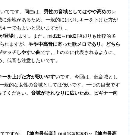
徴についてです。同曲は、
男性の音域としてはやや高めの
レ
域に余地があるため、一般的には少しキーを下げた方が
原キーでもよいと思いますが）。
#が登場
します。また、mid2E～mid2F#辺りも比較的多
見られますが、
やや中高音に寄った歌メロであり、どちら
がマッチしやすい曲
です。上の☆に代表されるように、
め、低音も注意したいです。
キーを上げた方が歌いやすい
です。今回は、低音域とし
ため、一般的な女性の音域としては低いです。一つの目安です
みてください。
音域がそれなりに広いため、ビギナー向
。
ついてですが、
【地声最低音】mid1C#(C#3)～【地声最高