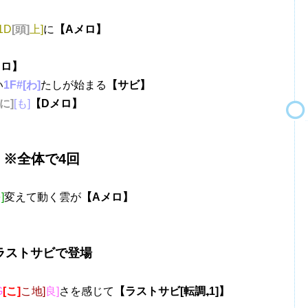
1D
[頭]
上]
に
【Aメロ】
メロ】
い
1F#[わ]
たしが始まる
【サビ】
[に]
[も]
【Dメロ】
※全体で4回
]
変えて動く雲が
【Aメロ】
ラストサビで登場
G
[こ]
こ地]
良]
さを感じて
【ラストサビ[転調₊1]】