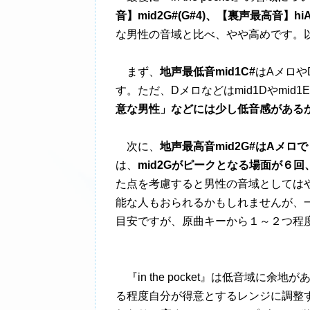
音】mid2G#(G#4)、【裏声最高音】hiA#
な男性の音域と比べ、やや高めです。
まず、
地声最低音mid1C#
はAメロや
す。ただ、Dメロなどはmid1Dやmi
意な男性」などには少し低音感がある
次に、
地声最高音mid2G#はAメロ
は、
mid2Gがピークとなる場面が６回、
た点を考慮すると男性の音域としては
能な人もおられるかもしれませんが、
目安ですが、原曲キーから１～２つ程
『in the pocket』は低音域に
る程度自分が得意とするレンジに調整