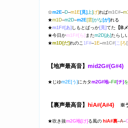
☆
m2E
–
D
–
m1E
[見]
上]
げ]
れば
m1C#
–
m
★
m1D
–
m2D
–
m2E
[雲
[がな
[が]
れる
★
m1F#[あ]
しもとばっか
[見]
てた
【B
★今日か
m1F#[ら]
また
m2D[あ]
たらし
★
m1D[だ]
れのこ
1F#
–
1E
–
m1C#
[こ
[ろ
【地声最高音】
mid2G#(G#4)
★じゆ
m2E[う]
にカタ
m2G#地
–
F#
[チ]
を
【裏声最高音】
hiA#(A#4)
※
★吹き抜
m2G地[け]
る風の
hiA#裏
–
A
–