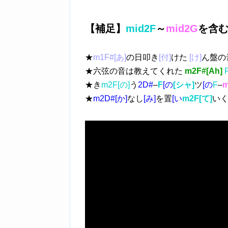
【補足】
mid2F
～
mid2G
を含
★
m1F#[あ]
の日叩き
[付]
けた
[け]
ん盤の
★六弦の音は教えてくれた
m2F#[Ah]
★き
m2F[の]
う
2D#
–
F
[の
[シャ]
ツ
[の
F
–
★
m2D#[か]
なし
[み]
を置
[い
m2F[て]
い