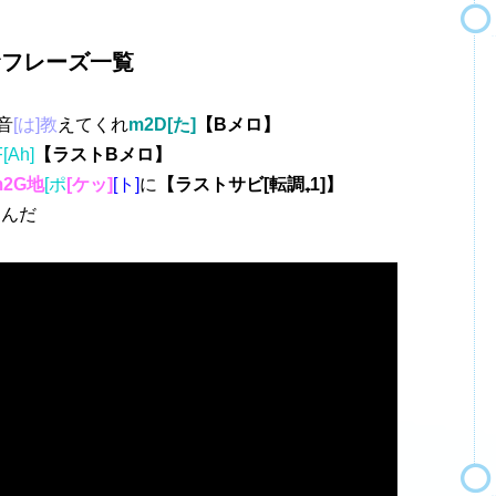
むフレーズ一覧
音
[は]教
えてくれ
m2D[た]
【Bメロ】
F[Ah]
【ラストBメロ】
m2G地
[ポ
[ケッ]
[ト]
に
【
ラストサビ[転調₊1]
】
くんだ