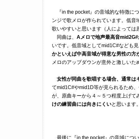
『in the pocket』の音域的な特
ンジで歌メロが作られています。低音
歌いやすいと思います（人によっては
同曲は、
Aメロで地声最高音mid2G
いです。低音域としてmid1C#なども
かといえば中高音域が得意な男性の方
メロのアップダウンが意外と激しいた
女性が同曲を歌唱する場合、通常は
てmid1C#やmid1D等が見られる
が、原曲キーから４～５つ程度上げて
けの練習曲には向きにくい
と思います
最後に『in the pocket』の音域に