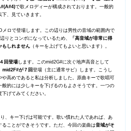
(A#4)
で歌メロディーが構成されております。一般的
以下、見ていきます。
Dメロで登場します。この辺りは男性の音域の範囲内で
d1E辺りとコンボになっているため、
「高音域が非常に得
かもしれません
（キーを上げてもよいと思います）。
で４回登場
します。このmid2G#に次ぐ地声高音として
mid2F#が７回
登場（主に通常サビ）します。こうし
やや高めであると私は分析しました。原曲キーで歌唱可
一般的には少しキーを下げるのもよさそうです。一つの
度下げてみてください。
余地があり、キー下げは可能です。歌い慣れた人であれば、あ
することができそうです。ただ、今回の楽曲は
音域がそ