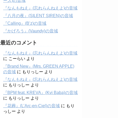
ーズ)の音域
『なんもねえ』(忘れらんねえよ)の音域
『八月の夜』(SILENT SIREN)の音域
『Calling』(B’z)の音域
『かげろう』(Vaundy)の音域
最近のコメント
『なんもねえ』(忘れらんねえよ)の音域
に
こーらい
より
『Brand New』(Mrs. GREEN APPLE)
の音域
に
もりっしー
より
『なんもねえ』(忘れらんねえよ)の音域
に
もりっしー
より
『BPM feat. KREVA』(Kvi Baba)の音域
に
もりっしー
より
『花葬』(L’Arc-en-Ciel)の音域
に
もり
っしー
より