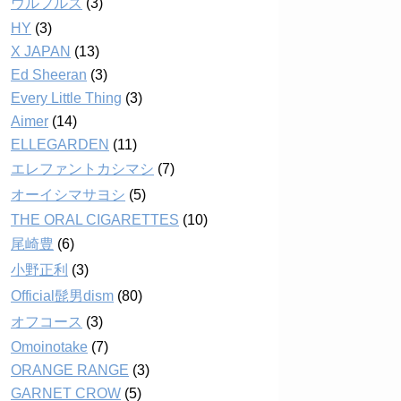
ウルフルズ
(3)
HY
(3)
X JAPAN
(13)
Ed Sheeran
(3)
Every Little Thing
(3)
Aimer
(14)
ELLEGARDEN
(11)
エレファントカシマシ
(7)
オーイシマサヨシ
(5)
THE ORAL CIGARETTES
(10)
尾崎豊
(6)
小野正利
(3)
Official髭男dism
(80)
オフコース
(3)
Omoinotake
(7)
ORANGE RANGE
(3)
GARNET CROW
(5)