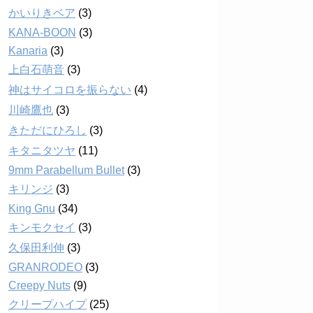
かいりきベア
(3)
KANA-BOON
(3)
Kanaria
(3)
上白石萌音
(3)
神はサイコロを振らない
(4)
川崎鷹也
(3)
きただにひろし
(3)
キタニタツヤ
(11)
9mm Parabellum Bullet
(3)
キリンジ
(3)
King Gnu
(34)
キンモクセイ
(3)
久保田利伸
(3)
GRANRODEO
(3)
Creepy Nuts
(9)
クリープハイプ
(25)