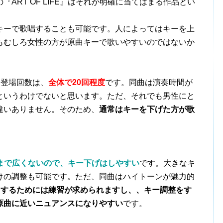
『ART OF LIFE』はそれが明確に当てはまる作品とい
ーで歌唱することも可能です。人によってはキーを上
もむしろ女性の方が原曲キーで歌いやすいのではないか
。登場回数は、
全体で20回程度
です。同曲は演奏時間が
というわけでないと思います。ただ、それでも男性にと
違いありません。そのため、
通常はキーを下げた方が歌
まで広くないので、キー下げはしやすい
です。大きなキ
けの調整も可能です。ただ、同曲はハイトーンが魅力的
現をするためには練習が求められますし、、キー調整をす
原曲に近いニュアンスになりやすい
です。