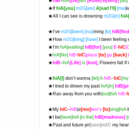
★
hiB
–
hiA
[De]
sert
[Rose] B[Why]
[do]
★If
hiA[you]
m2G[are]
A[sad I’ll]
[ma]
k
★All I can see is drowning
m2G[in]
hiA
★I’ve
m2G[been] [roa]
ming
[to]
hiB[fin
★How
m2G[long] [have]
I been feeling
★I’m
hiA[waiting]
hiB[for]
[you]
B-
hiC
[
★
hiA[No]
hiB-
hiC
[place
[to]
go
[back]
t
★
hiB
–
hiA
[Life]
is
[lost]
, Flowers fall If 
★
hiA[I]
don’t wanna
[let] A-
hiB
–
hiC
[my
★I tried to drown my past
hiA[in]
hiB[g
★Ran away from you with
[out]hiA
hiB-
h
★My
hiC
–
hiB
(e
[mo]
tion’s
[lo]
sing]hiA
t
★I be
[lieve]hiA [in the]
hiB[madness]
[
★Past and future pri
[son]m2C
my hear