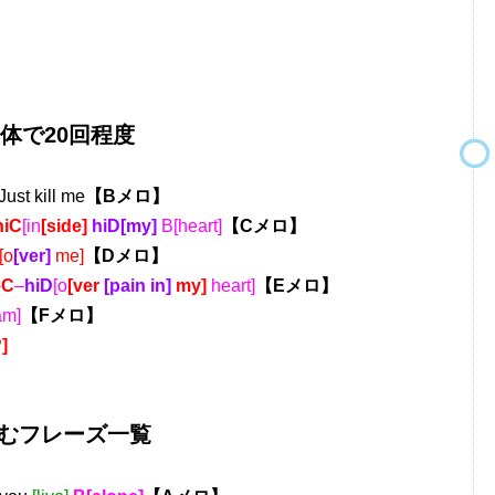
で20回程度
Just kill me
【Bメロ】
hiC
[in
[side]
hiD[my]
B[heart]
【Cメロ】
[o
[ver]
me]
【Dメロ】
-
C
–
hiD
[o
[ver
[pain in]
my]
heart]
【Eメロ】
am]
【Fメロ】
?]
むフレーズ一覧