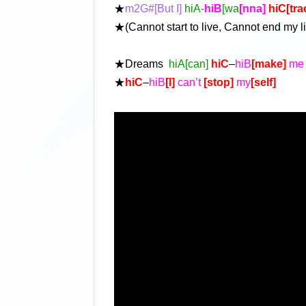
★
m2G#[But I]
hiA-
hiB
[wa
[nna]
hiC[tra
★(Cannot start to live, Cannot end my l
★Dreams
hiA[can]
hiC
–
hiB
[make]
m
★
hiC
–
hiB
[I]
can’t
[stop]
my
[self]