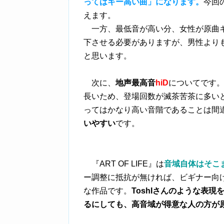
ってはキー高い曲」になります。
今回の
えます。
一方、最低音が高い分、女性が原曲キ
下させる必要がありますが、男性より
と思います。
次に、
地声最高音
hi
D
についてです
長いため、登場回数が滅茶苦茶に多い
ってはかなり高い音階であることは間
いやすい
です。
『ART OF LIFE』は
音域自体はそこ
ー調整に抵抗が無ければ、ビギナー向
な作品です。
ToshIさんのような表
るにしても、高音域が得意な人の方が