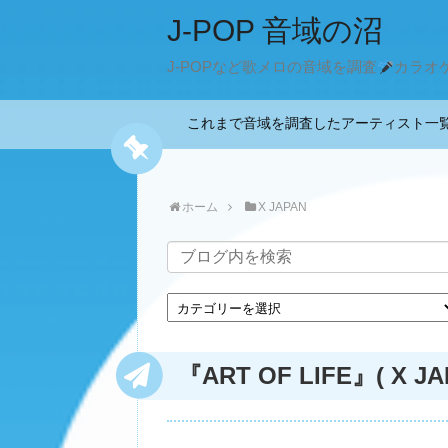
J-POP 音域の沼
J-POPなど歌メロの音域を調査
カラオ
これまで音域を調査したアーティスト
ホーム
X JAPAN
『ART OF LIFE』( X J