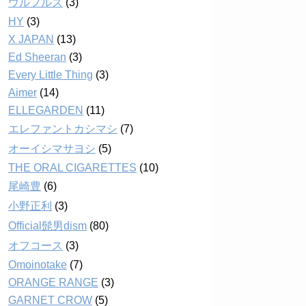
ウルフルズ
(3)
HY
(3)
X JAPAN
(13)
Ed Sheeran
(3)
Every Little Thing
(3)
Aimer
(14)
ELLEGARDEN
(11)
エレファントカシマシ
(7)
オーイシマサヨシ
(5)
THE ORAL CIGARETTES
(10)
尾崎豊
(6)
小野正利
(3)
Official髭男dism
(80)
オフコース
(3)
Omoinotake
(7)
ORANGE RANGE
(3)
GARNET CROW
(5)