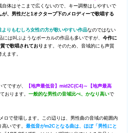
域自体はそこまで広くないので、キー調整はしやすいで
んが、男性だと1オクターブ下のメロディーで歌唱する
。
性よりもむしろ女性の方が歌いやすい作品
なのではない
の作品には叫ぶようなボーカルの作品も多いですが、
今作に
声質で歌唱されており
ます。そのため、音域的にも声質
考えます。
ついてですが、
【地声最低音】mid2C(C4)～【地声最高
ております。
一般的な男性の音域比べ、かなり高い
で
Eメロで登場します。この辺りは、男性曲の音域の範囲内
り高いです。
最低音がm2Cとなる曲は、ほぼ「男性にと