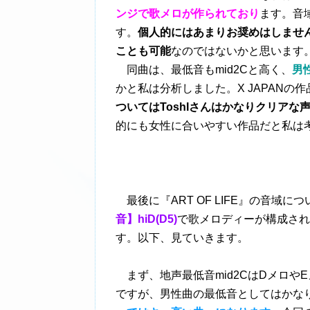
ンジで歌メロが作られており
ます。音
す。
個人的にはあまりお奨めはしませ
ことも可能
なのではないかと思います
同曲は、最低音もmid2Cと高く、
男
かと私は分析しました。X JAPAN
ついてはToshIさんはかなりクリアな
的にも女性に合いやすい作品だと私は
最後に『ART OF LIFE』の音域に
音】hiD(D5)
で歌メロディーが構成され
す。以下、見ていきます。
まず、地声最低音mid2CはDメロや
ですが、男性曲の最低音としてはかな