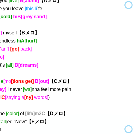
you
[live]
B[alone]
【Aメロ】
e you leave
[this li]
fe
[cold]
hiB[grey sand]
d]
myself
【Bメロ】
 endless
hiA[hurt]
Can’t
[go]
back]
o]
it’s
[all]
B[dreams]
 e
[mo
[tions get]
B[out]
【Cメロ】
rey]
I never
[wa]
nna feel more pain
iC
[saying a
[ny]
words]
)
he
[color]
of
[life]m2C
【Dメロ】
call]
ed “Now”
【Eメロ】
t