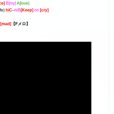
ce]
B[my]
A[love]
ife)
hiC
–
hiB
[Keep]
on
[cry]
e
[mad]
【Fメロ】