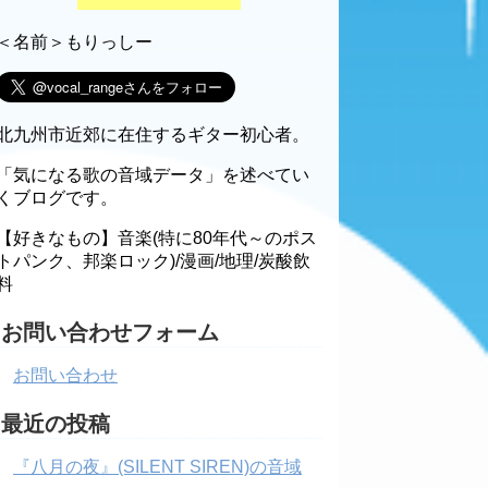
＜名前＞もりっしー
北九州市近郊に在住するギター初心者。
「気になる歌の音域データ」を述べてい
くブログです。
【好きなもの】音楽(特に80年代～のポス
トパンク、邦楽ロック)/漫画/地理/炭酸飲
料
お問い合わせフォーム
お問い合わせ
最近の投稿
『八月の夜』(SILENT SIREN)の音域