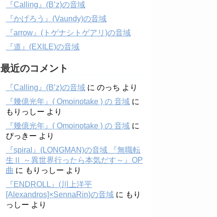
『Calling』(B’z)の音域
『かげろう』(Vaundy)の音域
『arrow』(トゲナシトゲアリ)の音域
『道』(EXILE)の音域
最近のコメント
『Calling』(B’z)の音域
に
のっち
より
『幾億光年』( Omoinotake ) の 音域
に
もりっしー
より
『幾億光年』( Omoinotake ) の 音域
に
ぴっきー
より
『spiral』(LONGMAN)の音域 『無職転
生Ⅱ ～異世界行ったら本気だす～』OP
曲
に
もりっしー
より
『ENDROLL』(川上洋平
[Alexandros]×SennaRin)の音域
に
もり
っしー
より