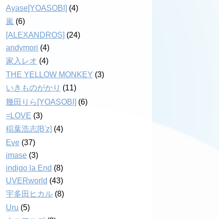
Ayase[YOASOBI]
(4)
嵐
(6)
[ALEXANDROS]
(24)
andymori
(4)
家入レオ
(4)
THE YELLOW MONKEY
(3)
いきものがかり
(11)
幾田りら[YOASOBI]
(6)
=LOVE
(3)
稲葉浩志[B'z]
(4)
Eve
(37)
imase
(3)
indigo la End
(8)
UVERworld
(43)
宇多田ヒカル
(8)
Uru
(5)