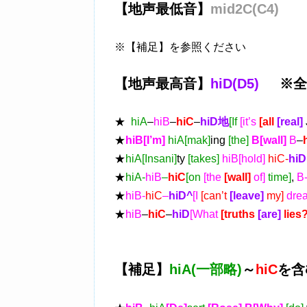
【地声最低音】
mid2C(C4)
※【補足】を参照ください
【地声最高音】
hiD(D5)
※全体
★
hiA
–
hiB
–
hiC
–
hiD地
[If
[it’s
[all
[real]
★
hiB[I’m]
hiA[mak]
ing
[the]
B[wall]
B
–
★
hiA[Insani]
ty
[takes]
hiB[hold]
hiC-
hiD
★
hiA-
hiB
–
hiC
[on
[the
[wall]
of]
time]
,
B
★
hiB-
hiC
–
hiD^
[I
[can’t
[leave]
my]
dre
★
hiB
–
hiC
–
hiD
[What
[truths
[are]
lies
【補足】
hiA(一部略)
～
hiC
を含