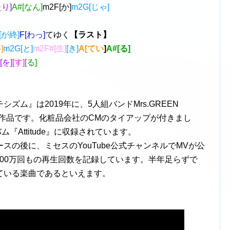
たり]
A#[なん]
m2F[か]
m2G[じゃ]
[が終]
F[わっ]
てゆく
【ラスト】
]
m2G[と]
m2F#[生]
[き]
A[てい
]
A#[る]
[を]
[す]
[る]
ム』は2019年に、5人組バンドMrs.GREEN
ル作品です。化粧品会社のCMのタイアップが付きまし
『Attitude』に収録されています。
の後に、ミセスのYouTube公式チャンネルでMVが公
1500万回もの再生回数を記録しています。半年足らずで
ている楽曲であるといえます。