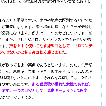
辺りであれば、ある程度努力が報われやすい音階でありま
ることも重要ですが、裏声や地声の区別するだけでな
とが重要
になります。場面場面に様々なカラーが登場し
が必要になります。例えば、一つのサビについても、前
す。また、サビとCメロ、サビとラストでも色合いが異
ます。
声を上手く使いこなす練習曲として、『ロマンチ
のではないかと私自身は強く感じました
。
性が歌ってもよい楽曲である
と思います。ただ、低音部
せん。原曲キーで歌う場合、図で示されるmid1Cの場
り違和感はないと思います。それらを考慮しても、女性の
れやすい楽曲です。
ある程度歌い慣れた女性であれば、
います。一つの目安として、原曲キーよりも2つ程度上
ではないでしょうか。