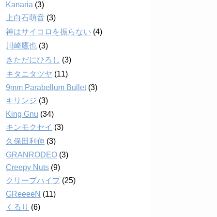
Kanaria
(3)
上白石萌音
(3)
神はサイコロを振らない
(4)
川崎鷹也
(3)
きただにひろし
(3)
キタニタツヤ
(11)
9mm Parabellum Bullet
(3)
キリンジ
(3)
King Gnu
(34)
キンモクセイ
(3)
久保田利伸
(3)
GRANRODEO
(3)
Creepy Nuts
(9)
クリープハイプ
(25)
GReeeeN
(11)
くるり
(6)