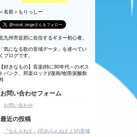
＜名前＞もりっしー
北九州市近郊に在住するギター初心者。
「気になる歌の音域データ」を述べてい
くブログです。
【好きなもの】音楽(特に80年代～のポス
トパンク、邦楽ロック)/漫画/地理/炭酸飲
料
お問い合わせフォーム
お問い合わせ
最近の投稿
『なんもねえ』(忘れらんねえよ)の音域