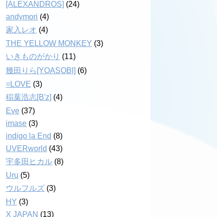
[ALEXANDROS]
(24)
andymori
(4)
家入レオ
(4)
THE YELLOW MONKEY
(3)
いきものがかり
(11)
幾田りら[YOASOBI]
(6)
=LOVE
(3)
稲葉浩志[B'z]
(4)
Eve
(37)
imase
(3)
indigo la End
(8)
UVERworld
(43)
宇多田ヒカル
(8)
Uru
(5)
ウルフルズ
(3)
HY
(3)
X JAPAN
(13)