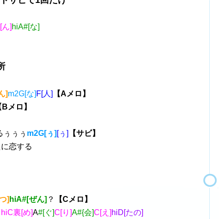
トサビで1回だけ
[ん]
hiA#[な]
所
ん]
m2G[な]
F[人]
【Aメロ】
【Bメロ】
るぅぅぅ
m2G[ぅ]
[ぅ]
【サビ】
たに恋する
[つ]
hiA#[ぜん]
？
【Cメロ】
]
hiC裏[め]
A
#[ぐ]
C[り]
A#{会]
C[え]
hiD[たの]