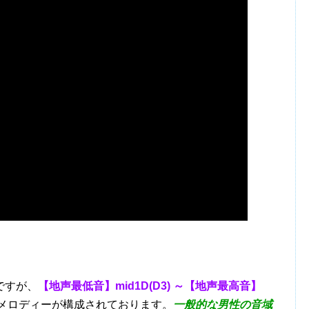
ですが、
【地声最低音】mid1D(D3) ～【地声最高音】
メロディーが構成されております。
一般的な男性の音域