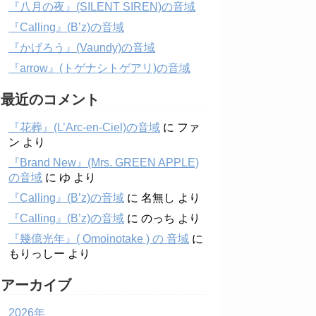
『八月の夜』(SILENT SIREN)の音域
『Calling』(B’z)の音域
『かげろう』(Vaundy)の音域
『arrow』(トゲナシトゲアリ)の音域
最近のコメント
『花葬』(L’Arc-en-Ciel)の音域
に
ファ
ン
より
『Brand New』(Mrs. GREEN APPLE)
の音域
に
ゆ
より
『Calling』(B’z)の音域
に
名無し
より
『Calling』(B’z)の音域
に
のっち
より
『幾億光年』( Omoinotake ) の 音域
に
もりっしー
より
アーカイブ
2026年