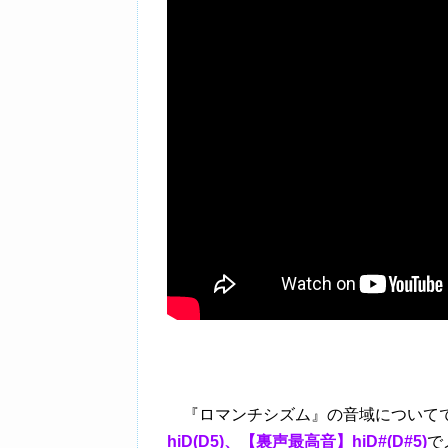
『ロマンチシズム』の音域について
hiD(D5)、【裏声最高音】hiD#(D#5)
で