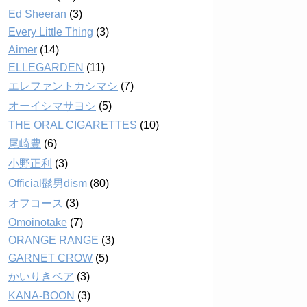
Ed Sheeran
(3)
Every Little Thing
(3)
Aimer
(14)
ELLEGARDEN
(11)
エレファントカシマシ
(7)
オーイシマサヨシ
(5)
THE ORAL CIGARETTES
(10)
尾崎豊
(6)
小野正利
(3)
Official髭男dism
(80)
オフコース
(3)
Omoinotake
(7)
ORANGE RANGE
(3)
GARNET CROW
(5)
かいりきベア
(3)
KANA-BOON
(3)