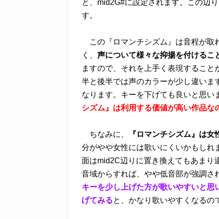
と、mid2G#に設定されます。この
す。
この『ロマンチシズム』は音程が取れ
く、
声について様々な抑揚を付けるこ
ますので、それを上手く表現すること
半と後半では声のカラーが少し違いま
なります。キーを下げても良いと思い
シズム』は利用する価値が高い作品な
ちなみに、
『ロマンチシズム』は女
分がやや女性には歌いにくいかもしれま
面はmid2C辺りに置き換えてもあま
音域からすれば、やや低音部が強調さ
キーを少し上げた方が歌いやすいと思
げてみる
と、かなり歌いやすくなるの