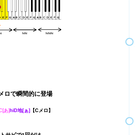
】
ロで瞬間的に登場
C[あ]
hiD地[ぁ]
【Cメロ】