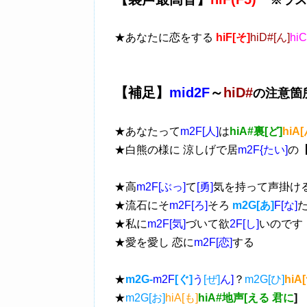
※ラス
★あなたに恋をする
hiF[そ]
hiD#[ん]
hiC
【補足】
mid2F
～
hiD#
の注意箇
★あなたって
m2F[人]
は
hiA#裏[ど]
hiA[
★白熊の様に 涼しげで居
m2F{たい]
の
★高
m2F[ぶっ]
て
[勇]
気を持って声掛け
★流石にそ
m2F[ろ]
そろ
m2G[あ]
F[な]
★私に
m2F[気]
づいて欲
2F[し]
いのです
★愛を愛し 恋に
m2F[恋]
する
★
m2G-
m2F
[ぐ]
う
[ぜ]
ん]
？
m2G[ひ]
hiA
★
m2G[お]
hiA[も]
hiA#地声[える 君に