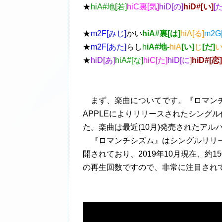
★
hiA#地[若]
hiC裏[気]
hiD[の]
hiD#[い]
[
★
m2F[みじ]
かい
hiA#裏[は]
hiA[る]
m2G
★
m2F[あた]
らし
h
iA#地-
hiA
[い]
じ
[だ]
い
★
hiD[あ]
hiA#[な]
hiC[た]
hiD[に
]
hiD#[恋]
まず、楽曲についてです。『ロマンチシズ
APPLEによりリリースされたシング
た。楽曲は最近(10月)発売されたアルバム
『ロマンチシズム』はシングルリリース
開されており、2019年10月現在、約
の再生回数ですので、非常に注目され