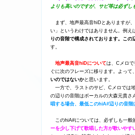
よりも高いのですが、サビ等は必ずし
まず、地声最高音hiDとありますが
い」というわけではありません。例え
りの音階で構成されております。この
す。
地声最高音hiDについて
は、Cメロ
ぐに次のフレーズに移ります。よって
いのではないか
と思います。
一方で、ラストのサビ、Cメロでは地声
の辺りの音階はボーカルの大森元貴さ
唱する場合、
最低このhiA#辺りの音
このhiA#については、必ずしも一般
ーを少し下げて歌唱した方が歌いやす