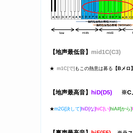
【地声最低音】
mid1C(C3)
★
m1C[で]
もこの熱意は募る
【Bメロ
【地声最高音】
hiD(D5)
※Cメ
★
m2G[決して]
hiD[な]
hiC[い]
hiA#[から]
【裏声最高音】
hiF(F5)