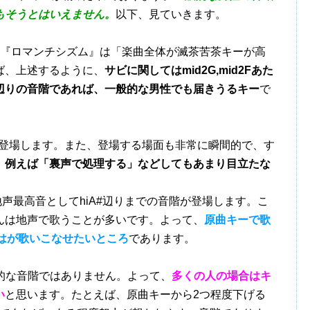
もそうとはいえません。
以下、見ていきます。
、『ロマンチシズム』は「楽曲全体が滅茶苦茶キーが高
ば、上述するように、
サビに関してはmid2G,mid2Fあた
辺りの音階であれば、一般的な男性でも届きうるキー
で
で登場します。また、登場する場面も非常に瞬間的で、す
、
例えば「裏声で処理する」などしてもあまり目立たな
最高音としてhiA#辺りまでの音階が登場します。こ
んは地声で歌うことが多いです。よって、
原曲キーで歌
階はが歌いこなせたいところ
であります。
的な音階ではありません。よって、
多くの人の場合はキ
い
と思います。たとえば、原曲キーから2つ程度下げる