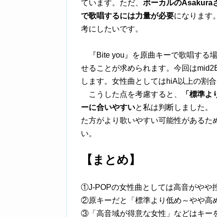
ています。ただ、
ボーカルのAsaku
で歌唱するには力量が必要
になります
考にしたいです。
『Bite you』を原曲キーで歌唱する
せることが求められます。今回はmid2E
します。女性曲としてはhiA以上の割
こうした点を考慮すると、
「標準よ
ーに合いやすい
と私は判断しました。
た方がより歌いやすい可能性があるた
い。
【まとめ】
①J-POPの女性曲としては高音がやや
②原キーだと「標準より低め～やや高
③「高音域が得意な女性」などはキー