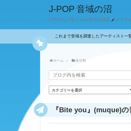
J-POP 音域の沼
J-POPなど歌メロの音域を調査
カラオ
これまで音域を調査したアーティスト
ホーム
未分類
『Bite you』(muque)