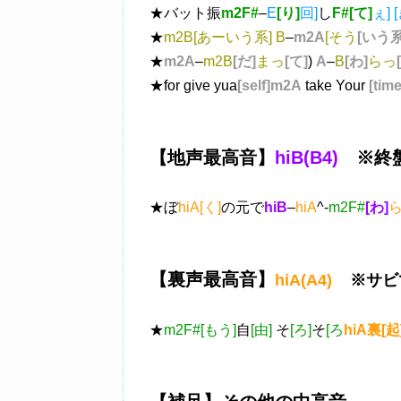
★バット振
m2F#
–
E
[り]
回]
し
F#[て]
ぇ] [
★
m2B[あーいう系]
B
–
m2A
[そう
[いう系
★
m2A
–
m2B
[だ]
まっ
[て]
)
A
–
B
[わ]
らっ
★for give yua
[self]m2A
take Your
[time
【地声最高音】
hiB(B4)
※終盤
★ぼ
hiA[く]
の元で
hiB
–
hiA
^-
m2F#
[わ]
【裏声最高音】
hiA(A4)
※サビ
★
m2F#[もう]
自
[由]
そ
[ろ]
そ
[ろ
hiA裏[起