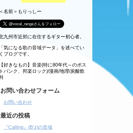
＜名前＞もりっしー
北九州市近郊に在住するギター初心者。
「気になる歌の音域データ」を述べてい
くブログです。
【好きなもの】音楽(特に80年代～のポス
トパンク、邦楽ロック)/漫画/地理/炭酸飲
料
お問い合わせフォーム
お問い合わせ
最近の投稿
『Calling』(B’z)の音域