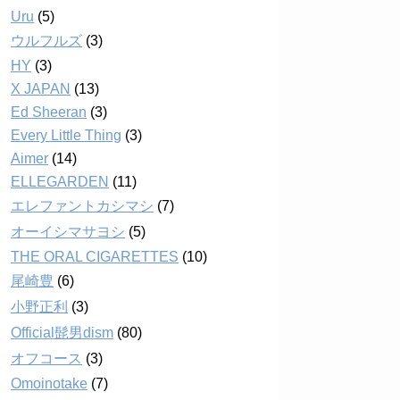
Uru
(5)
ウルフルズ
(3)
HY
(3)
X JAPAN
(13)
Ed Sheeran
(3)
Every Little Thing
(3)
Aimer
(14)
ELLEGARDEN
(11)
エレファントカシマシ
(7)
オーイシマサヨシ
(5)
THE ORAL CIGARETTES
(10)
尾崎豊
(6)
小野正利
(3)
Official髭男dism
(80)
オフコース
(3)
Omoinotake
(7)