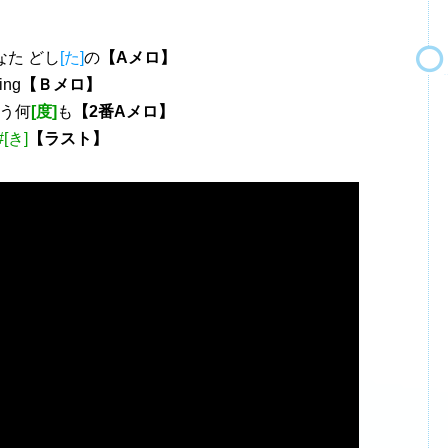
なた どし
[た]
の
【Aメロ】
ing
【Ｂメロ】
う何
[度]
も
【2番Aメロ】
#[き]
【ラスト】