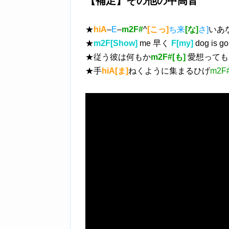
【補足】その他の中高音
★
hiA
–
E
–
m2F#
^
[こっ]
ち来
[な]
さ]
いあ
★
m2F[Show]
me 早く
F[my]
dog is go
★従う彼は何もか
m2F#[も]
愛想っても
★手
hiA[ま]
ねくように集まるひげ
m2F