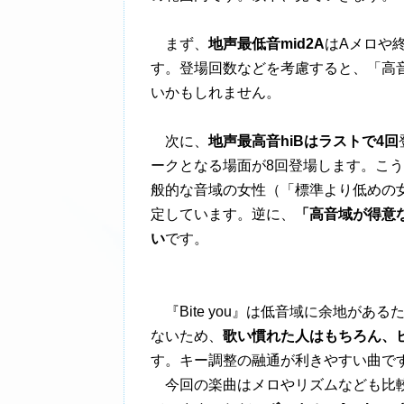
まず、
地声最低音mid2A
はAメロや
す。登場回数などを考慮すると、「高
いかもしれません。
次に、
地声最高音hiBはラストで4回
ークとなる場面が8回登場します。こ
般的な音域の女性（「標準より低めの
定しています。逆に、
「高音域が得意
い
です。
『Bite you』は低音域に余地が
ないため、
歌い慣れた人はもちろん、
す。キー調整の融通が利きやすい曲で
今回の楽曲はメロやリズムなども比