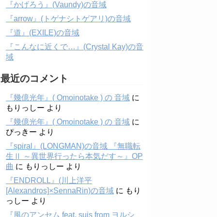
『かげろう』(Vaundy)の音域
『arrow』(トゲナシトゲアリ)の音域
『道』(EXILE)の音域
『こんなに近くで…』(Crystal Kay)の音
域
最近のコメント
『幾億光年』( Omoinotake ) の 音域
に
もりっしー
より
『幾億光年』( Omoinotake ) の 音域
に
ぴっきー
より
『spiral』(LONGMAN)の音域 『無職転
生Ⅱ ～異世界行ったら本気だす～』OP
曲
に
もりっしー
より
『ENDROLL』(川上洋平
[Alexandros]×SennaRin)の音域
に
もり
っしー
より
『風のアンセム feat. suis from ヨルシ