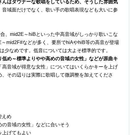
raさんはダウナーな歌唱をしているため、そうした雰囲気
。音域面だけでなく、歌い手の歌唱表現なども大いに参
場合、mid2E～hiBといった中高音域がしっかり歌いこな
～mid2F#などが多く、要所でhiAやhiB等の高音が登場
合は少なめです。低音については大よそ標準的です。
り低め～標準よりやや高めの音域の女性」などが原曲キ
「高音域が得意な女性」についてはいくらかキーを上げ
め、その辺りは実際に歌唱して微調整を加えてくださ
控えめ
めの音域の女性」などに合いそう
を上げてもよい