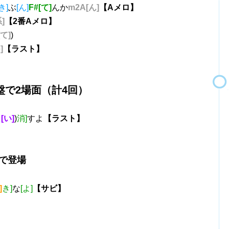
き]
ぶ
[ん]
F#[て]
んか
m2A[ん]
【Aメロ】
]
【2番Aメロ】
[て]
)
]
【ラスト】
で2場面（計4回）
ら
[い]
)
消]
すよ
【ラスト】
で登場
]
き]
な
[よ]
【サビ】