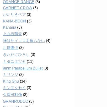
ORANGE RANGE
(3)
GARNET CROW
(5)
かいりきベア
(3)
KANA-BOON
(3)
Kanaria
(3)
上白石萌音
(3)
神はサイコロを振らない
(4)
川崎鷹也
(3)
きただにひろし
(3)
キタニタツヤ
(11)
9mm Parabellum Bullet
(3)
キリンジ
(3)
King Gnu
(34)
キンモクセイ
(3)
久保田利伸
(3)
GRANRODEO
(3)