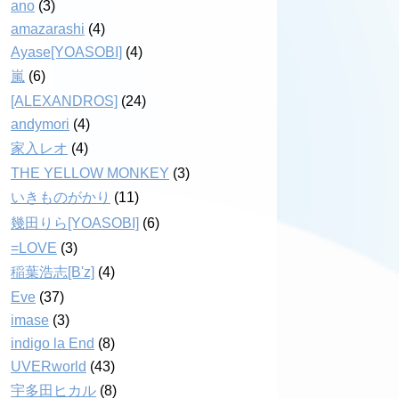
ano
(3)
amazarashi
(4)
Ayase[YOASOBI]
(4)
嵐
(6)
[ALEXANDROS]
(24)
andymori
(4)
家入レオ
(4)
THE YELLOW MONKEY
(3)
いきものがかり
(11)
幾田りら[YOASOBI]
(6)
=LOVE
(3)
稲葉浩志[B'z]
(4)
Eve
(37)
imase
(3)
indigo la End
(8)
UVERworld
(43)
宇多田ヒカル
(8)