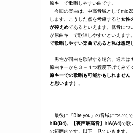
原キーで歌唱しやすい曲です。
今回の楽曲は、中高音域としてmid2E
します。こうした点を考慮すると
女性
が控えめ
であるといえます。低音につ
が原曲キーで歌唱しやすいといえます
で歌唱しやすい楽曲であると私は想定
男性が同曲を歌唱する場合、通常はキ
原曲キーから３～４つ程度下げてみて
原キーでの歌唱も可能かもしれません
と思います）
。
最後に『Bite you』の音域について
hiB(B4)、【裏声最高音】hiA(A4)
で歌
の範囲内です。以下、見ていきます。