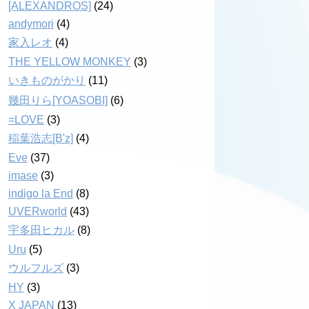
[ALEXANDROS]
(24)
andymori
(4)
家入レオ
(4)
THE YELLOW MONKEY
(3)
いきものがかり
(11)
幾田りら[YOASOBI]
(6)
=LOVE
(3)
稲葉浩志[B'z]
(4)
Eve
(37)
imase
(3)
indigo la End
(8)
UVERworld
(43)
宇多田ヒカル
(8)
Uru
(5)
ウルフルズ
(3)
HY
(3)
X JAPAN
(13)