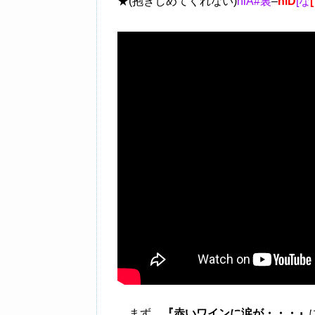
★(抱きしめてくれない)
hiA#裏
–
hiD
[な
まず、
『赤いワインに涙が・・・』