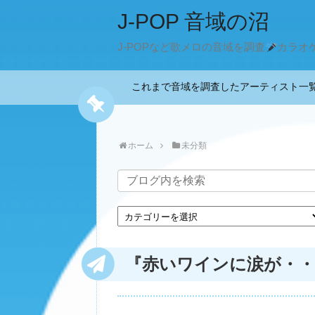
J-POP 音域の沼
J-POPなど歌メロの音域を調査
カラオ
これまで音域を調査したアーティスト
ホーム
未分類
『赤いワインに涙が・・