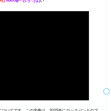
[ら]
hiA#地
–
A
[い]
ら
[な]
い
についてです。この楽曲は、2025年にロックバンドのブ