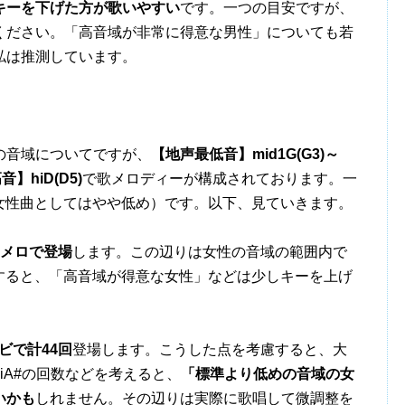
キーを下げた方が歌いやすい
です。一つの目安ですが、
ください。「高音域が非常に得意な男性」についても若
私は推測しています。
の音域についてですが、
【地声最低音】mid1G(G3)～
】hiD(D5)
で歌メロディーが構成されております。一
の女性曲としてはやや低め）です。以下、見ていきます。
Bメロで登場
します。この辺りは女性の音域の範囲内で
を考慮すると、「高音域が得意な女性」などは少しキーを上げ
。
ビで計44回
登場します。こうした点を考慮すると、大
iA#の回数などを考えると、
「標準より低めの音域の女
いかも
しれません。その辺りは実際に歌唱して微調整を