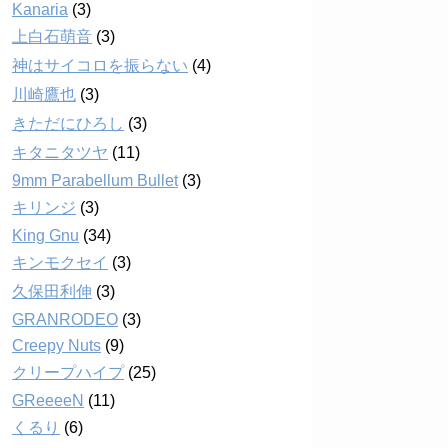
Kanaria
(3)
上白石萌音
(3)
神はサイコロを振らない
(4)
川崎鷹也
(3)
きただにひろし
(3)
キタニタツヤ
(11)
9mm Parabellum Bullet
(3)
キリンジ
(3)
King Gnu
(34)
キンモクセイ
(3)
久保田利伸
(3)
GRANRODEO
(3)
Creepy Nuts
(9)
クリープハイプ
(25)
GReeeeN
(11)
くるり
(6)