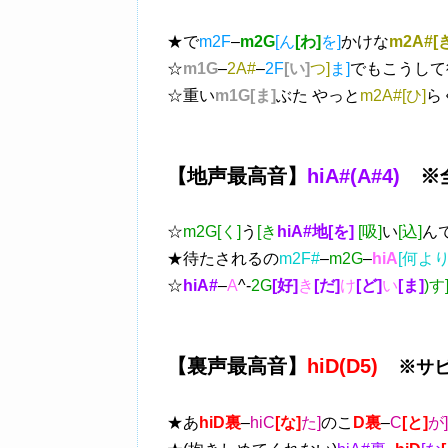
★で
m2F
–
m2G
[ん
[わ]
を]
かけな
m2A#[
☆
m1G
–
2A#
–
2F
[い]
つ]
ま]
でもこうして
☆重い
m1G[ま]
ぶた やっと
m2A#[ひ]
ら
【地声最高音】
hiA#(A#4)
※全
☆
m2G[く]
う
[き
hiA#地[を]
[吸]
い
[込]
ん
★待たされるの
m2F#
–
m2G
–
hiA
[何よ
☆
hiA#
–
A
^-
2G
[好]
き
[だ]
け
[ど]
い
[ま]
)す
【裏声最高音】
hiD(D5)
※サ
★あ
hiD裏
–
hiC
[な]
た]
のこ
D裏
–
C
[と]
が]