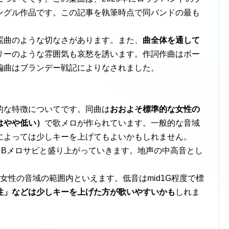
ングル作品です。この記事を執筆時点で同バンドの最も
曲のような切なさがあります。また、
曲全体を通して
リーのような雰囲気も哀愁を誘います。作詞作曲はボー
編曲はブランデー戦記によりなされました。
的な特徴についてです。同曲は
おおよそ標準的な女性の
はやや低い）
で歌メロが作られています。一般的な音域
によっては少しキーを上げてもよいかもしれません。
Bメロサビと盛り上がっていきます。地声の中高音とし
的な女性の音域の範囲内といえます。低音はmid1G程度で標
性」などは少しキーを上げた方が歌いやすいかも
しれま