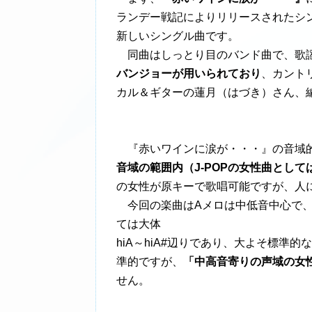
ランデー戦記によりリリースされたシ
新しいシングル曲です。
同曲はしっとり目のバンド曲で、歌謡
バンジョーが用いられており
、カント
カル＆ギターの蓮月（はづき）さん、
『赤いワインに涙が・・・』の音域
音域の範囲内（J-POPの女性曲として
の女性が原キーで歌唱可能ですが、人
今回の楽曲はAメロは中低音中心で、
ては大体
hiA～hiA#辺りであり、大よそ標準
準的ですが、
「中高音寄りの声域の女
せん。