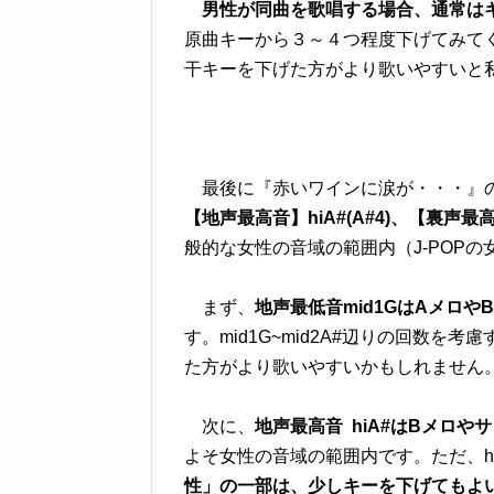
男性が同曲を歌唱する場合、通常は
原曲キーから３～４つ程度下げてみて
干キーを下げた方がより歌いやすいと
最後に『赤いワインに涙が・・・』
【地声最高音】hiA#(A#4)、【裏声最高音
般的な女性の音域の範囲内（J-POP
まず、
地声最低音mid1GはAメロや
す。mid1G~mid2A#辺りの回数
た方がより歌いやすいかもしれません
次に、
地声最高音 hiA#はBメロやサ
よそ女性の音域の範囲内です。ただ、h
性」の一部は、少しキーを下げてもよ