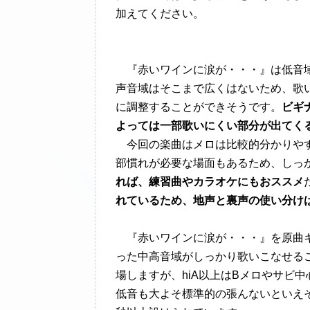
加えてください。
『赤いワインに涙が・・・』は低音域
声音域はそこまで広くはないため、歌
に調整することができそうです。
ビギ
よっては一部歌いにくい部分が出てく
今回の楽曲はメロは比較的分かりやす
部慣れが必要な場面もあるため、しっ
れば、練習曲やカラオケにもおススメ
れているため、地声と裏声の使い分け
『赤いワインに涙が・・・』を原曲キーで歌
った中高音域がしっかり歌いこなせること
場しますが、hiA以上はBメロやサビ中
低音も大よそ標準的の張んないといえそ