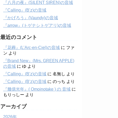
『八月の夜』(SILENT SIREN)の音域
『Calling』(B’z)の音域
『かげろう』(Vaundy)の音域
『arrow』(トゲナシトゲアリ)の音域
最近のコメント
『花葬』(L’Arc-en-Ciel)の音域
に
ファ
ン
より
『Brand New』(Mrs. GREEN APPLE)
の音域
に
ゆ
より
『Calling』(B’z)の音域
に
名無し
より
『Calling』(B’z)の音域
に
のっち
より
『幾億光年』( Omoinotake ) の 音域
に
もりっしー
より
アーカイブ
2026年