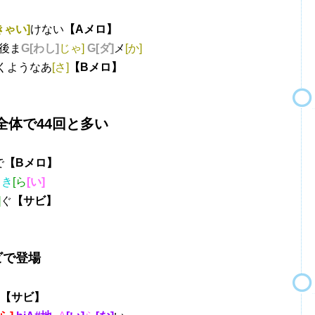
きゃい]
けない
【Aメロ】
後ま
G[わし]
じゃ]
G[ダ]
メ
[か]
くようなあ
[さ]
【Bメロ】
体で44回と多い
で
【Bメロ】
りき
[ら
[い]
]
ぐ
【サビ】
ビで登場
【サビ】