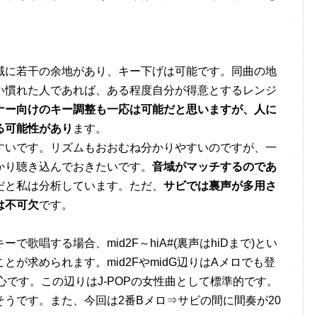
に若干の余地があり、キー下げは可能です。同曲の地
い慣れた人であれば、ある程度自分が得意とするレンジ
ナー向けのキー調整も一応は可能だと思いますが、人に
る可能性があり
ます。
いです。リズムもおおむね分かりやすいのですが、一
かり聴き込んでおきたいです。
音域がマッチするのであ
だと私は分析しています。ただ、
サビでは裏声が多用さ
は不可欠
です。
唱する場合、mid2F～hiA#(裏声はhiDまで)とい
が求められます。mid2FやmidG辺りはAメロでも登
心です。この辺りはJ-POPの女性曲として標準的です。
うです。また、今回は2番Bメロ⇒サビの間に間奏が20