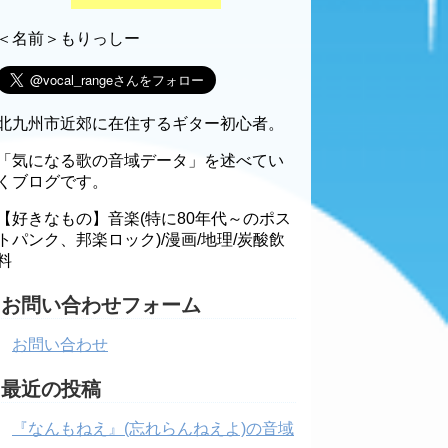
＜名前＞もりっしー
北九州市近郊に在住するギター初心者。
「気になる歌の音域データ」を述べてい
くブログです。
【好きなもの】音楽(特に80年代～のポス
トパンク、邦楽ロック)/漫画/地理/炭酸飲
料
お問い合わせフォーム
お問い合わせ
最近の投稿
『なんもねえ』(忘れらんねえよ)の音域