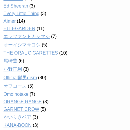
Ed Sheeran
(3)
Every Little Thing
(3)
Aimer
(14)
ELLEGARDEN
(11)
エレファントカシマシ
(7)
オーイシマサヨシ
(5)
THE ORAL CIGARETTES
(10)
尾崎豊
(6)
小野正利
(3)
Official髭男dism
(80)
オフコース
(3)
Omoinotake
(7)
ORANGE RANGE
(3)
GARNET CROW
(5)
かいりきベア
(3)
KANA-BOON
(3)