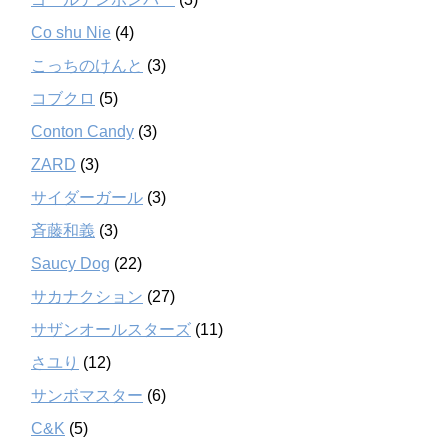
Co shu Nie
(4)
こっちのけんと
(3)
コブクロ
(5)
Conton Candy
(3)
ZARD
(3)
サイダーガール
(3)
斉藤和義
(3)
Saucy Dog
(22)
サカナクション
(27)
サザンオールスターズ
(11)
さユり
(12)
サンボマスター
(6)
C&K
(5)