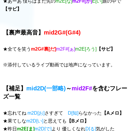
★あーあ 僕らはまだ先の
m2E[な]
m2F#[が]
E[い]
旅の中で
【サビ】
【裏声最高音】
mid2G#(G#4)
★全てを笑う
m2G#裏[だ]
m2F#[ぁ]
m2E[ろう]
【サビ】
※添付しているライブ動画では地声になっています。
【補足】
mid2D(一部略)
～
mid2F#
を含むフレー
ズ一覧
★忘れてね
m2D[お]
さすぎて
D[知]
らなかった
【Aメロ】
★果てしな
m2D[い]
と思えても
【Bメロ】
★昨日
m2E[ま]
m2D[で]
より 優しくなれ
D[る]
気がした