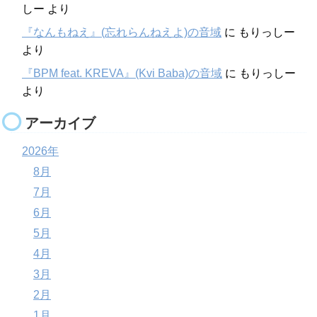
しー
より
『なんもねえ』(忘れらんねえよ)の音域
に
もりっしー
より
『BPM feat. KREVA』(Kvi Baba)の音域
に
もりっしー
より
アーカイブ
2026年
8月
7月
6月
5月
4月
3月
2月
1月