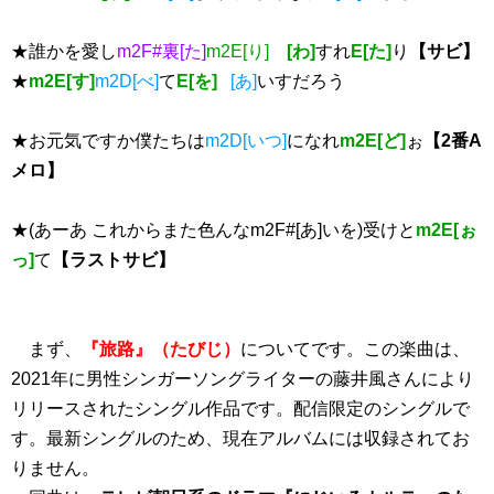
★誰かを愛し
m2F#裏[た]
m2E[り]
[わ]
すれ
E[た]
り
【サビ】
★
m2E[す]
m2D[べ]
て
E[を]
[あ]
いすだろう
★お元気ですか僕たちは
m2D[いつ]
になれ
m2E[ど]
ぉ
【2番A
メロ】
★(あーあ これからまた色んなm2F#[あ]いを)受けと
m2E[ぉ
っ]
て
【ラストサビ】
まず、
『旅路』（たびじ）
についてです。この楽曲は、
2021年に男性シンガーソングライターの藤井風さんにより
リリースされたシングル作品です。配信限定のシングルで
す。最新シングルのため、現在アルバムには収録されてお
りません。