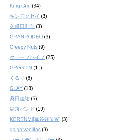
King Gnu
(34)
キンモクセイ
(3)
久保田利伸
(3)
GRANRODEO
(3)
Creepy Nuts
(9)
クリープハイプ
(25)
GReeeeN
(11)
くるり
(6)
GLAY
(18)
桑田佳祐
(5)
結束バンド
(19)
KERENMI[蔦谷好位置]
(3)
go!go!vanillas
(3)
ゴールデンボンバー
(3)