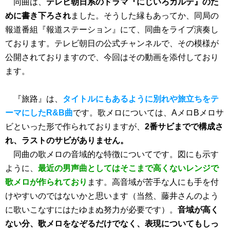
同曲は、
テレビ朝日系のドラマ『にじいろカルテ』のた
めに書き下ろされ
ました。そうした縁もあってか、同局の
報道番組『報道ステーション』にて、同曲をライブ演奏し
ております。テレビ朝日の公式チャンネルで、その模様が
公開されておりますので、今回はその動画を添付しており
ます。
『旅路』は、
タイトルにもあるように別れや旅立ちをテ
ーマにしたR&B曲
です。歌メロについては、AメロBメロサ
ビといった形で作られておりますが、
2番サビまでで構成さ
れ、ラストのサビがありません。
同曲の歌メロの音域的な特徴についてです。図にも示す
ように、
最近の男声曲としてはそこまで高くないレンジで
歌メロが作られており
ます。高音域が苦手な人にも手を付
けやすいのではないかと思います（当然、藤井さんのよう
に歌いこなすにはたゆまぬ努力が必要です）。
音域が高く
ない分、歌メロをなぞるだけでなく、表現についてもしっ