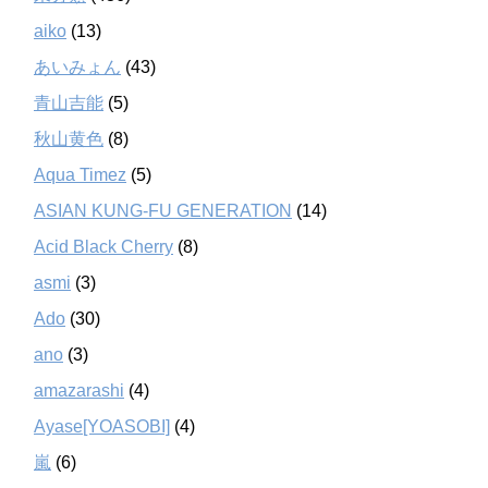
aiko
(13)
あいみょん
(43)
青山吉能
(5)
秋山黄色
(8)
Aqua Timez
(5)
ASIAN KUNG-FU GENERATION
(14)
Acid Black Cherry
(8)
asmi
(3)
Ado
(30)
ano
(3)
amazarashi
(4)
Ayase[YOASOBI]
(4)
嵐
(6)