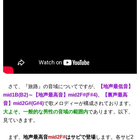
さて、『旅路』の音域についてですが、
【地声最低音】
mid1B(B2)～【地声最高音】mid2F#(F#4)、【裏声最高
音】mid2G#(G#4)
で歌メロディーが構成されております。
大よそ、一般的な男性の音域の範囲内
であります。以下、
見ていきます。
まず、
地声最高音
mid2F#
はサビで登場
します。各サビ2