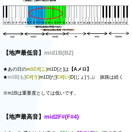
【地声最低音】
mid1B(B2)
★あの日の
m1C#[こ]
m1D[と]は
【Aメロ】
★
m1B[も]
C#[う]
m1D[だ]
C#[い]
D[じょ]うぶ 旅路は続く
※m1Bは重要度としては低いです。
【地声最高音】
mid2F#(F#4)