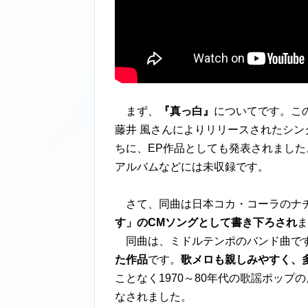
まず、
『真っ白』
についてです。こ
藤井 風さんによりリリースされたシ
ちに、EP作品としても発表されまし
アルバムなどには未収録です。
さて、同曲は日本コカ・コーラのナチ
す」のCMソングとして書き下ろされ
ま
同曲は、ミドルテンポのバンド曲で
た作品
です。
歌メロも親しみやすく、
ことなく1970～80年代の歌謡ポッ
なされました。