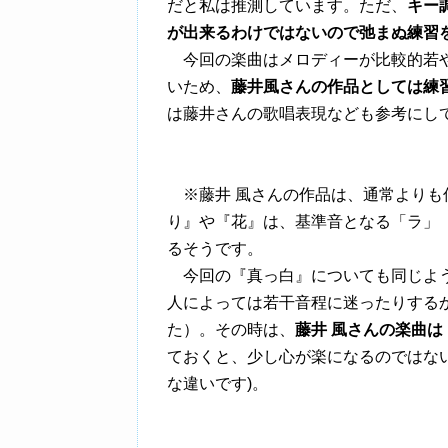
だと私は推測しています。ただ、
キー
が出来るわけではないので弛まぬ練習
今回の楽曲はメロディーが比較的若や
いため、
藤井風さんの作品としては練
は藤井さんの歌唱表現なども参考にし
※藤井 風さんの作品は、通常よりも
り』や『花』は、基準音となる「ラ」（A
るそうです。
今回の『真っ白』についても同じよう
人によっては若干音程に迷ったりする
た）。その時は、
藤井 風さんの楽曲
ておくと、少し心が楽になるのではない
な違いです)。