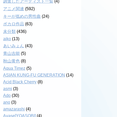
調査したアーティスト一覧
(4)
アニメ関連
(592)
キーが低めの男性曲
(24)
ボカロ作品
(63)
未分類
(436)
aiko
(13)
あいみょん
(43)
青山吉能
(5)
秋山黄色
(8)
Aqua Timez
(5)
ASIAN KUNG-FU GENERATION
(14)
Acid Black Cherry
(8)
asmi
(3)
Ado
(30)
ano
(3)
amazarashi
(4)
Ayase[YOASOBI]
(4)