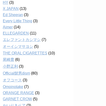
HY
(3)
X JAPAN
(13)
Ed Sheeran
(3)
Every Little Thing
(3)
Aimer
(14)
ELLEGARDEN
(11)
エレファントカシマシ
(7)
オーイシマサヨシ
(5)
THE ORAL CIGARETTES
(10)
尾崎豊
(6)
小野正利
(3)
Official髭男dism
(80)
オフコース
(3)
Omoinotake
(7)
ORANGE RANGE
(3)
GARNET CROW
(5)
かいりきベア
(3)