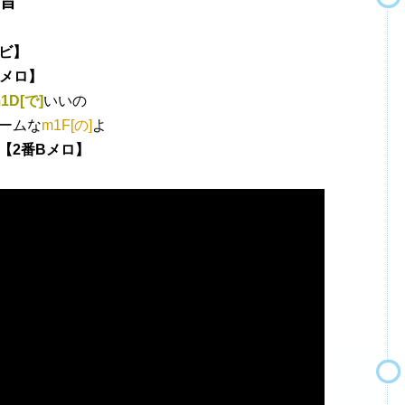
音
ビ】
Bメロ】
1D[で]
いいの
ゲームな
m1F[の]
よ
【2番Bメロ】