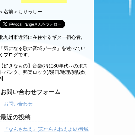
＜名前＞もりっしー
北九州市近郊に在住するギター初心者。
「気になる歌の音域データ」を述べてい
くブログです。
【好きなもの】音楽(特に80年代～のポス
トパンク、邦楽ロック)/漫画/地理/炭酸飲
料
お問い合わせフォーム
お問い合わせ
最近の投稿
『なんもねえ』(忘れらんねえよ)の音域