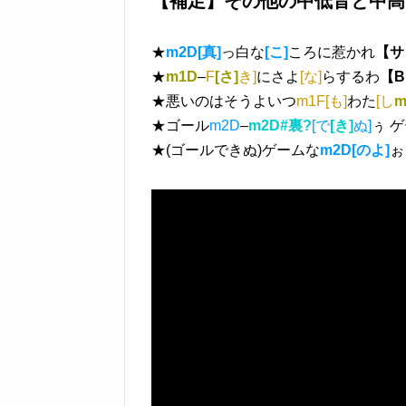
【補足】その他の中低音と中高
★
m2D[真]
っ白な
[こ]
ころに惹かれ
【サ
★
m1D
–
F
[さ]
き]
にさよ
[な]
らするわ
【
★悪いのはそうよいつ
m1F[も]
わた
[し
m
★ゴール
m2D
–
m2D#裏?
[で
[き]
ぬ]
ぅ 
★(ゴールできぬ)ゲームな
m2D[のよ]
ぉ