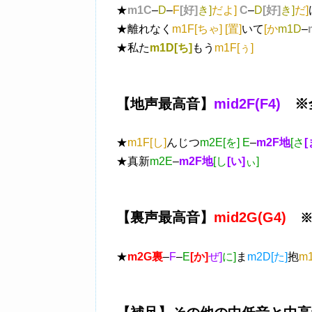
★
m1C
–
D
–
F
[好]
き]
だよ]
C
–
D
[好]
き]
だ]
★離れなく
m1F[ちゃ] [置]
いて
[か
m1D
–
★私た
m1D[ち]
もう
m1F[ぅ]
【地声最高音】
mid2F(F4)
※全
★
m1F[し]
んじつ
m2E[を] E
–
m2F地
[さ
[
★真新
m2E
–
m2F地
[し
[い]
ぃ]
【裏声最高音】
mid2G(G4)
★
m2G裏
–
F
–
E
[か]
ぜ]
に]
ま
m2D[た]
抱
m1