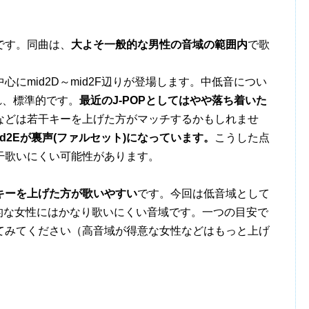
です。同曲は、
大よそ一般的な男性の音域の範囲内
で歌
にmid2D～mid2F辺りが登場します。中低音につい
られ、標準的です。
最近のJ-POPとしてはやや落ち着いた
などは若干キーを上げた方がマッチするかもしれませ
id2Eが裏声(ファルセット)になっています。
こうした点
干歌いにくい可能性があります。
キーを上げた方が歌いやすい
です。今回は低音域として
一般的な女性にはかなり歌いにくい音域です。一つの目安で
てみてください（高音域が得意な女性などはもっと上げ