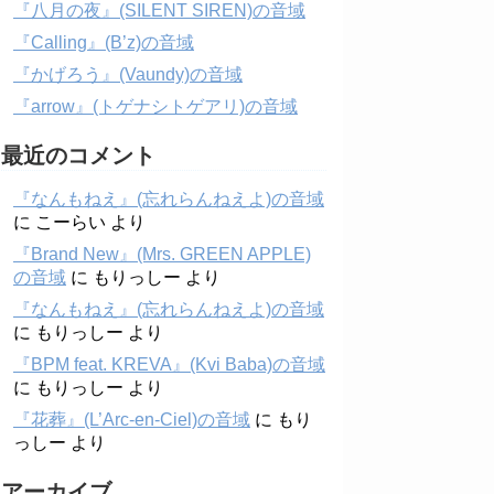
『八月の夜』(SILENT SIREN)の音域
『Calling』(B’z)の音域
『かげろう』(Vaundy)の音域
『arrow』(トゲナシトゲアリ)の音域
最近のコメント
『なんもねえ』(忘れらんねえよ)の音域
に
こーらい
より
『Brand New』(Mrs. GREEN APPLE)
の音域
に
もりっしー
より
『なんもねえ』(忘れらんねえよ)の音域
に
もりっしー
より
『BPM feat. KREVA』(Kvi Baba)の音域
に
もりっしー
より
『花葬』(L’Arc-en-Ciel)の音域
に
もり
っしー
より
アーカイブ