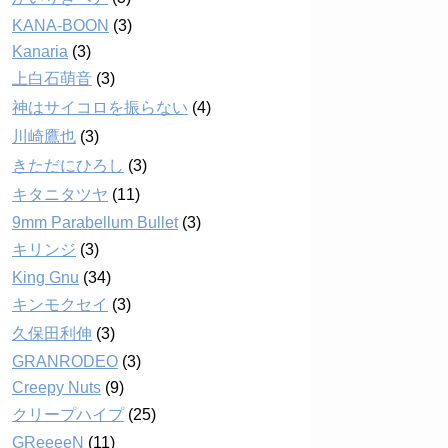
KANA-BOON
(3)
Kanaria
(3)
上白石萌音
(3)
神はサイコロを振らない
(4)
川崎鷹也
(3)
きただにひろし
(3)
キタニタツヤ
(11)
9mm Parabellum Bullet
(3)
キリンジ
(3)
King Gnu
(34)
キンモクセイ
(3)
久保田利伸
(3)
GRANRODEO
(3)
Creepy Nuts
(9)
クリープハイプ
(25)
GReeeeN
(11)