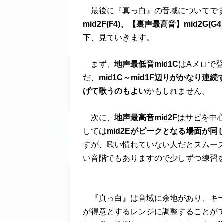
最後に『真っ白』の音域についてで
mid2F(F4)、【裏声最高音】mid2G(G4
下、見ていきます。
まず、
地声最低音mid1C
はAメロで
だ、
mid1C～mid1F辺りがかなり
げて歌うのもよい
かもしれません。
次に、
地声最高音mid2F
はサビを中
しては
mid2Eがピークとなる場面が同
すが、歌い慣れていない人だとスムー
い音階でもありますので少しずつ練習
『真っ白』は音域に余地があり、キー
が得意とするレンジに調整することが