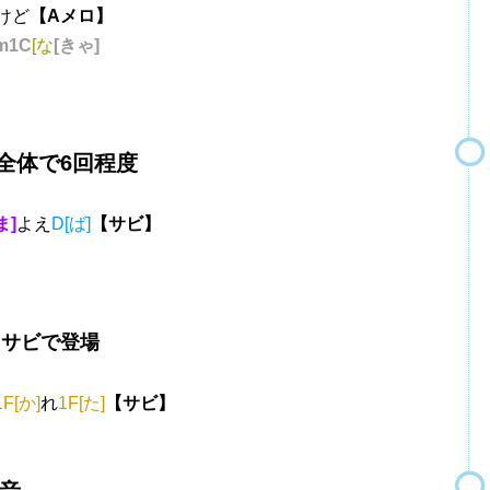
けど
【Aメロ】
m1C
[な
[きゃ]
体で6回程度
ま]
よえ
D[ば]
【サビ】
※サビで登場
F[か]
れ
1F[た]
【サビ】