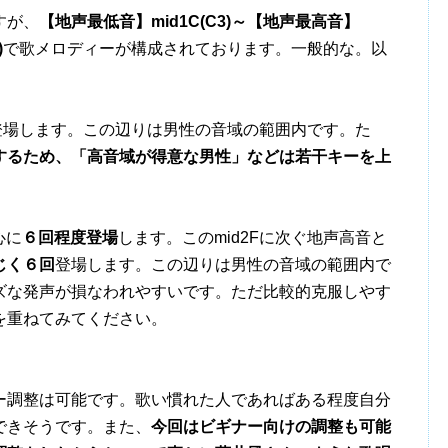
すが、
【地声最低音】mid1C(C3)～【地声最高音】
)
で歌メロディーが構成されております。一般的な。以
登場します。この辺りは男性の音域の範囲内です。た
連続するため、「高音域が得意な男性」などは若干キーを上
心に
６回程度登場
します。このmid2Fに次ぐ地声高音と
じく６回
登場します。この辺りは男性の音域の範囲内で
ズな発声が損なわれやすいです。ただ比較的克服しやす
を重ねてみてください。
調整は可能です。歌い慣れた人であればある程度自分
できそうです。また、
今回はビギナー向けの調整も可能