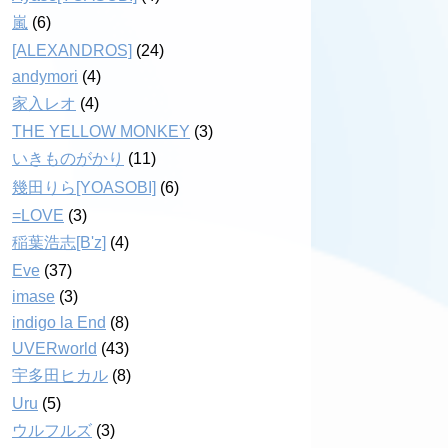
嵐
(6)
[ALEXANDROS]
(24)
andymori
(4)
家入レオ
(4)
THE YELLOW MONKEY
(3)
いきものがかり
(11)
幾田りら[YOASOBI]
(6)
=LOVE
(3)
稲葉浩志[B'z]
(4)
Eve
(37)
imase
(3)
indigo la End
(8)
UVERworld
(43)
宇多田ヒカル
(8)
Uru
(5)
ウルフルズ
(3)