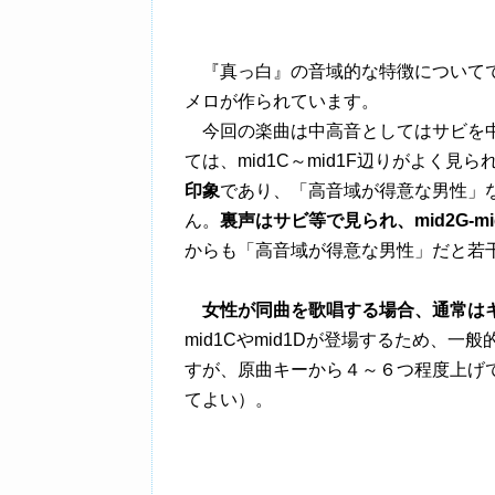
『真っ白』の音域的な特徴について
メロが作られています。
今回の楽曲は中高音としてはサビを中心
ては、mid1C～mid1F辺りがよく見
印象
であり、「高音域が得意な男性」
ん。
裏声はサビ等で見られ、mid2G-m
からも「高音域が得意な男性」だと若
女性が同曲を歌唱する場合、通常は
mid1Cやmid1Dが登場するため、
すが、原曲キーから４～６つ程度上げ
てよい）。