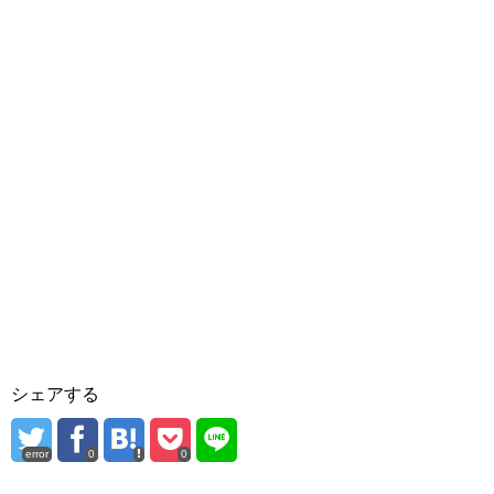
シェアする
error
0
0