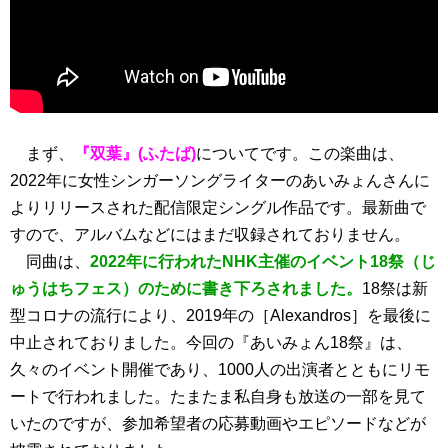
まず、
『双葉』(ふたば)
についてです。この楽曲は、
2022年に女性シンガーソングライターのあいみょんさんに
よりリリースされた配信限定シングル作品です。最新曲で
すので、アルバムなどにはまだ収録されておりません。
同曲は、
2022年に行われたNHK主催のイベント18祭（じ
ゅうはちフェス）のために書き下ろされました。
18祭は新
型コロナの流行により、2019年の［Alexandros］を最後に
中止されておりました。今回の『あいみょん18祭』は、
久々のイベント開催であり、1000人の出演者とともにリモ
ートで行われました。たまたま私自身も放送の一部を見て
いたのですが、参加希望者の応募動画やエピソードなどが