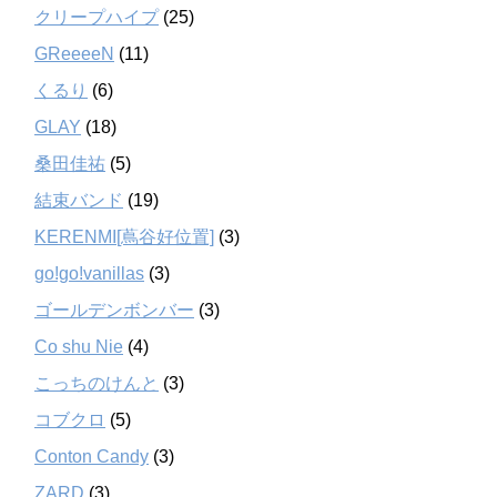
クリープハイプ
(25)
GReeeeN
(11)
くるり
(6)
GLAY
(18)
桑田佳祐
(5)
結束バンド
(19)
KERENMI[蔦谷好位置]
(3)
go!go!vanillas
(3)
ゴールデンボンバー
(3)
Co shu Nie
(4)
こっちのけんと
(3)
コブクロ
(5)
Conton Candy
(3)
ZARD
(3)