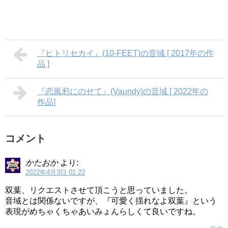
『ヒトリセカイ』(10-FEET)の音域 [ 2017年の作
品 ]
『恋風邪にのせて』(Vaundy)の音域 [ 2022年の
作品]
コメント
かたおか
より:
2022年4月3日 01:22
双葉、リクエストさせて頂こうと思っていました。
音域とは関係ないですが、『可愛く揺れなよ双葉』という
表現がめちゃくちゃあいみょんらしくて良いですね。