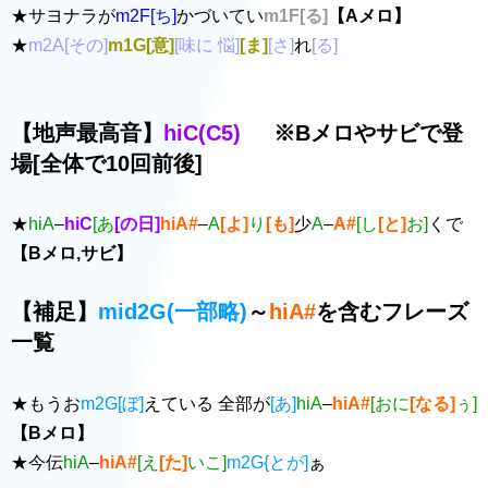
★サヨナラが
m2F[ち]
かづいてい
m1F[る]
【Aメロ】
★
m2A[その]
m1G[意]
[味に 悩]
[ま]
[さ]
れ
[る]
【地声最高音】
hiC(C5)
※Bメロやサビで登
場[全体で10回前後]
★
hiA
–
hiC
[あ
[の日]
hiA#
–
A
[よ]
り
[も]
少
A
–
A#
[し
[と]
お]
くで
【Bメロ,サビ】
【補足】
mid2G(一部略)
～
hiA#
を含むフレーズ
一覧
★もうお
m2G[ぼ]
えている 全部が
[あ]
hiA
–
hiA#
[おに
[なる
]
ぅ]
【Bメロ】
★今伝
hiA
–
hiA#
[え
[た]
いこ]
m2G{とが]
ぁ