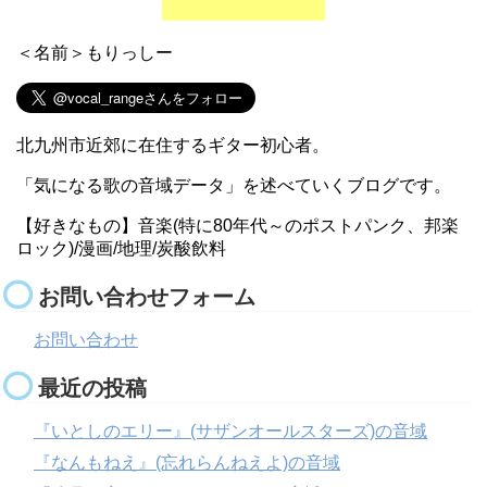
＜名前＞もりっしー
北九州市近郊に在住するギター初心者。
「気になる歌の音域データ」を述べていくブログです。
【好きなもの】音楽(特に80年代～のポストパンク、邦楽
ロック)/漫画/地理/炭酸飲料
お問い合わせフォーム
お問い合わせ
最近の投稿
『いとしのエリー』(サザンオールスターズ)の音域
『なんもねえ』(忘れらんねえよ)の音域