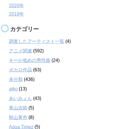
2020年
2019年
カテゴリー
調査したアーティスト一覧
(4)
アニメ関連
(592)
キーが低めの男性曲
(24)
ボカロ作品
(63)
未分類
(436)
aiko
(13)
あいみょん
(43)
青山吉能
(5)
秋山黄色
(8)
Aqua Timez
(5)