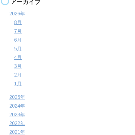
アーカイブ
2026年
8月
7月
6月
5月
4月
3月
2月
1月
2025年
2024年
2023年
2022年
2021年