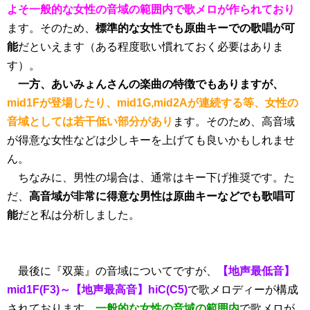
よそ一般的な女性の音域の範囲内で歌メロが作られており
ます。そのため、
標準的な女性でも原曲キーでの歌唱が可
能
だといえます（ある程度歌い慣れておく必要はありま
す）。
一方、あいみょんさんの楽曲の特徴でもありますが、
mid1Fが登場したり、mid1G,mid2Aが連続する等、女性の
音域としては若干低い部分があり
ます。そのため、高音域
が得意な女性などは少しキーを上げても良いかもしれませ
ん。
ちなみに、男性の場合は、通常はキー下げ推奨です。た
だ、
高音域が非常に得意な男性は原曲キーなどでも歌唱可
能
だと私は分析しました。
最後に『双葉』の音域についてですが、
【地声最低音】
mid1F(F3)～【地声最高音】hiC(C5)
で歌メロディーが構成
されております。
一般的な女性の音域の範囲内
で歌メロが