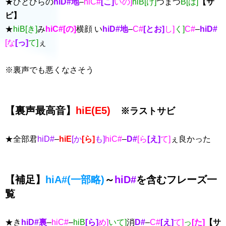
★ひとひらの
hiD#地
–
hiC#
[こ]
いの]
hiB[け]
つまつ
B[は]
【サ
ビ】
★
hiB[き]
み
hiC#[の]
横顔 い
hiD#地
–
C#
[とお]
し]
く]
C#
–
hiD#
[な
[っ]
て]
ぇ
※裏声でも悪くなさそう
【裏声最高音】
hiE(E5)
※ラストサビ
★全部君
hiD#
–
hiE
[か
[ら]
も]
hiC#
–
D#
[ら
[え]
て]
ぇ良かった
【補足】
hiA#(一部略)
～
hiD#
を含むフレーズ一
覧
★き
hiD#裏
–
hiC#
–
hiB
[ら]
め]
いて]
消
D#
–
C#
[え]
て]
っ
[た]
【サ