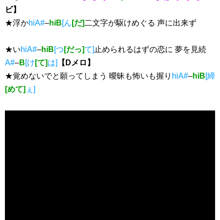
ビ】
★浮か
hiA#
–
hiB
[ん
[だ]
二文字が駆けめぐる 声に出来ず
★い
hiA#
–
hiB
[つ
[だっ]
て]
止められるはずの恋に 夢を見続
A#
–
B
[け
[て]
は]
【Dメロ】
★覚めないでと願ってしまう 曖昧も怖いも握り
hiA#
–
hiB
[締
[めて]
ぇ]