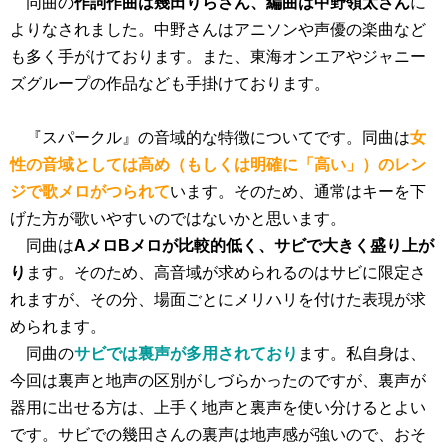
同曲の
作詞作曲は幾田りらさん、編曲は中野領太さん
に
よりなされました。中野さんはアニソンや声優の楽曲など
も多く手がけております。また、東海オンエアやジャニー
ズグループの作品なども手掛けております。
『スパークル』の音域的な特徴についてです。同曲は
女
性の音域としては高め（もしくは明確に「高い」）のレン
ジで歌メロがつられて
います。そのため、通常はキーを下
げた方が歌いやすいのではないかと思います。
同曲は
AメロBメロが比較的低く、サビで大きく盛り上が
り
ます。そのため、高音域が求められるのはサビに限定さ
れますが、その分、場面ごとにメリハリを付けた表現が求
められます。
同曲の
サビでは裏声が多用されており
ます。私自身は、
今回は裏声と地声の区別がしづらかったのですが、裏声が
器用に出せる方は、上手く地声と裏声を使い分けるとよい
です。サビでの幾田さんの裏声は地声感が強いので、おそ