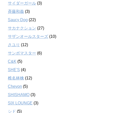
サイダーガール
(3)
斉藤和義
(3)
Saucy Dog
(22)
サカナクション
(27)
サザンオールスターズ
(10)
さユり
(12)
サンボマスター
(6)
C&K
(5)
SHE'S
(4)
椎名林檎
(12)
Chevon
(5)
SHISHAMO
(3)
SIX LOUNGE
(3)
シド
(5)