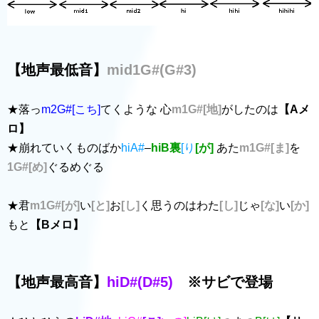
【地声最低音】
mid1G#(G#3)
★落っ
m2G#[こち]
てくような 心
m1G#[地]
がしたのは
【Aメ
ロ】
★崩れていくものばか
hiA#
–
hiB裏
[り
[が]
あた
m1G#[ま]
を
1G#[め]
ぐるめぐる
★君
m1G#[が]
い
[と]
お
[し]
く思うのはわた
[し]
じゃ
[な]
い
[か]
もと
【Bメロ】
【地声最高音】
hiD#(D#5)
※サビで登場