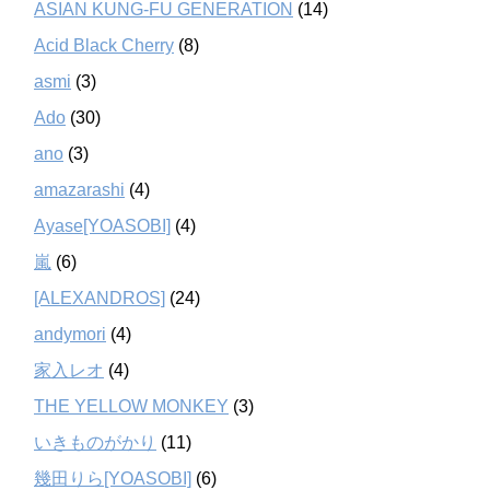
ASIAN KUNG-FU GENERATION
(14)
Acid Black Cherry
(8)
asmi
(3)
Ado
(30)
ano
(3)
amazarashi
(4)
Ayase[YOASOBI]
(4)
嵐
(6)
[ALEXANDROS]
(24)
andymori
(4)
家入レオ
(4)
THE YELLOW MONKEY
(3)
いきものがかり
(11)
幾田りら[YOASOBI]
(6)