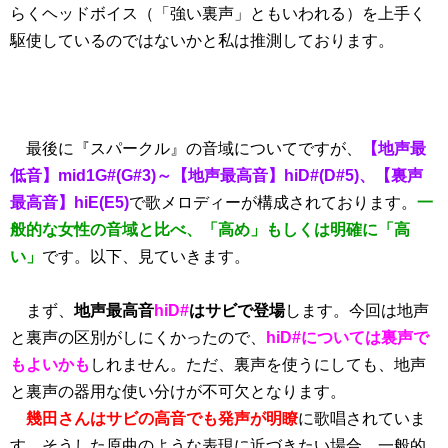
らくヘッドボイス（「強い裏声」ともいわれる）を上手く
駆使しているのではないかと私は推測しております。
最後に『スパークル』の音域についてですが、
【地声最
低音】mid1G#(G#3)～【地声最高音】hiD#(D#5)、【裏声
最高音】hiE(E5)
で歌メロディーが構成されております。
一
般的な女性の音域と比べ、「高め」もしくは明確に「高
い」
です。以下、見ていきます。
まず、
地声最高音
hiD#
はサビで登場
します。今回は地声
と裏声の区別がしにくかったので、
hiD#については裏声で
もよいかも
しれません。ただ、裏声を使うにしても、地声
と裏声の器用な使い分けが不可欠となります。
幾田さんはサビの高音でも発声が明瞭
に歌唱されていま
す。そうした原曲のような表現に近づきたい場合、一般的