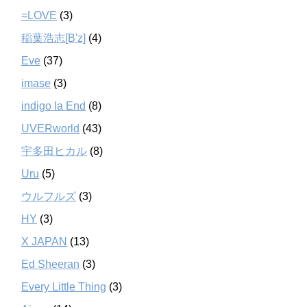
=LOVE
(3)
稲葉浩志[B'z]
(4)
Eve
(37)
imase
(3)
indigo la End
(8)
UVERworld
(43)
宇多田ヒカル
(8)
Uru
(5)
ウルフルズ
(3)
HY
(3)
X JAPAN
(13)
Ed Sheeran
(3)
Every Little Thing
(3)