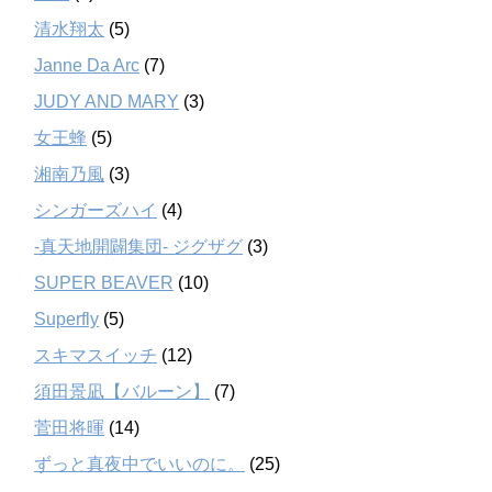
清水翔太
(5)
Janne Da Arc
(7)
JUDY AND MARY
(3)
女王蜂
(5)
湘南乃風
(3)
シンガーズハイ
(4)
-真天地開闢集団- ジグザグ
(3)
SUPER BEAVER
(10)
Superfly
(5)
スキマスイッチ
(12)
須田景凪【バルーン】
(7)
菅田将暉
(14)
ずっと真夜中でいいのに。
(25)