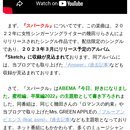
まず、
『スパークル』
についてです。この楽曲は、２０
２２年に女性シンガーソングライターの幾田りらさんによ
りリリースされたシングル作品です。配信限定のシングル
であり、
２０２３年３月にリリース予定のアルバム
『Sketch』に収録が見込まれて
おります。同アルバムに
は、当ブログでも取り上げた
『Answer』(過去記事)
なども
収録が見込まれております。
さて、『スパークル』は
ABEMA『今日、好きになりまし
た。蜜柑編、卒業編2022』の主題歌として書き下ろされ
ま
した。同番組は、同じく幾田さんの『ロマンスの約束』や
当ブログで取り上げたMrs. GREEN APPLEの
『ブルーアン
ビエンス (feat. asmi)』(過去記事)
なども主題歌となっており
ます。ネット番組にもかかわらず、多くのミュージシャン