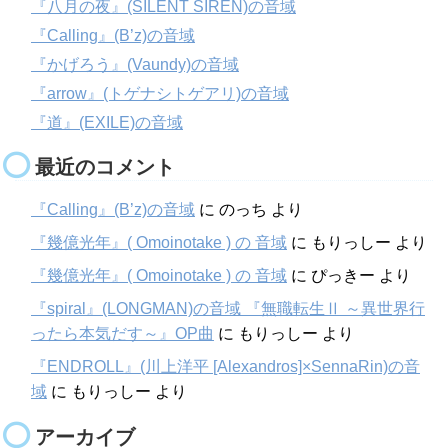
『八月の夜』(SILENT SIREN)の音域
『Calling』(B’z)の音域
『かげろう』(Vaundy)の音域
『arrow』(トゲナシトゲアリ)の音域
『道』(EXILE)の音域
最近のコメント
『Calling』(B’z)の音域
に
のっち
より
『幾億光年』( Omoinotake ) の 音域
に
もりっしー
より
『幾億光年』( Omoinotake ) の 音域
に
ぴっきー
より
『spiral』(LONGMAN)の音域 『無職転生Ⅱ ～異世界行
ったら本気だす～』OP曲
に
もりっしー
より
『ENDROLL』(川上洋平 [Alexandros]×SennaRin)の音
域
に
もりっしー
より
アーカイブ