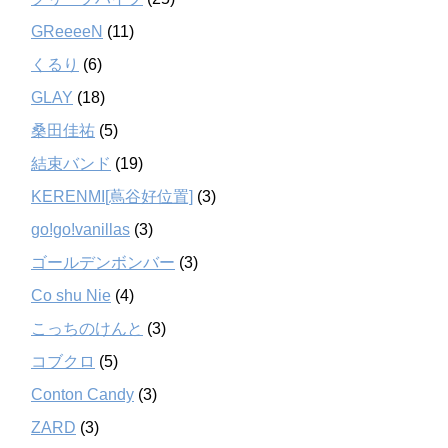
GReeeeN
(11)
くるり
(6)
GLAY
(18)
桑田佳祐
(5)
結束バンド
(19)
KERENMI[蔦谷好位置]
(3)
go!go!vanillas
(3)
ゴールデンボンバー
(3)
Co shu Nie
(4)
こっちのけんと
(3)
コブクロ
(5)
Conton Candy
(3)
ZARD
(3)