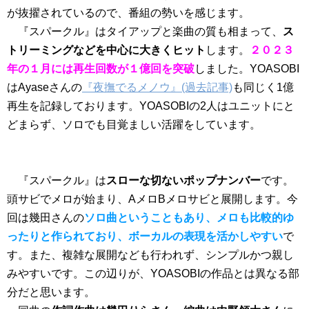
が抜擢されているので、番組の勢いを感じます。
『スパークル』はタイアップと楽曲の質も相まって、
ス
トリーミングなどを中心に大きくヒット
します。
２０２３
年の１月には再生回数が１億回を突破
しました。YOASOBI
はAyaseさんの
『夜撫でるメノウ』(過去記事)
も同じく1億
再生を記録しております。YOASOBIの2人はユニットにと
どまらず、ソロでも目覚ましい活躍をしています。
『スパークル』は
スローな切ないポップナンバー
です。
頭サビでメロが始まり、AメロBメロサビと展開します。今
回は幾田さんの
ソロ曲ということもあり、メロも比較的ゆ
ったりと作られており、ボーカルの表現を活かしやすい
で
す。また、複雑な展開なども行われず、シンプルかつ親し
みやすいです。この辺りが、YOASOBIの作品とは異なる部
分だと思います。