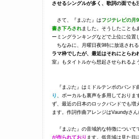
させるシングルが多く、歌詞の面でも
さて、『まぶた』は
フジテレビの月
書き下ろされ
ました。そうしたことも
ーミングランキングなどで上位に位置
ちなみに、月曜日夜9時に放送される
ラマ枠でしたが、最近はそれにとらわ
室』もタイトルから想起させられるよ
『まぶた』はミドルテンポのバンド
り
、ボーカルも裏声を多用しておりま
ず、最近の日本のロックバンドでも増
ます。作詞作曲アレンジはVaundyさ
『まぶた』の音域的な特徴について
が作られており
ます。低音域は見た目