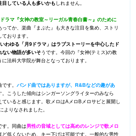
注目している人も多いかも
しれません。
9ドラマ『女神の教室～リーガル青春白書～』のために
あってか、楽曲『まぶた』も大きな注目を集め、ストリ
しております。
いわゆる「月9ドラマ」はラブストーリーを中心したド
れない物語が多いそ
うです。今回の『女神(テミス)の教
うに法科大学院が舞台となっております。
曲です。
バンド曲ではありますが、R&Bなどの趣があ
す。こうした傾向はシンガーソングライターのみなら
えていると感じます。歌メロはAメロBメロサビと展開し
んによりなされました。
です。同曲は
男性の音域としては高めのレンジで歌メロ
ほど低くないため、キー下げは可能です。一般的な男性