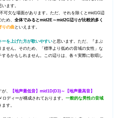
思います。
不可欠な場面があります。ただ、それを除くとmid1G辺
のため、
全体でみるとmid2E～mid2G辺りが比較的多く
寄りの曲
といえます。
キーを上げた方が歌いやすい
と思います。ただ、『まぶ
りません。そのため、「標準より低めの音域の女性」な
チするかもしれません。この辺りは、各々実際に歌唱し
すが、
【地声最低音】mid1D(D3)～【地声最高音】
メロディーが構成されております。
一般的な男性の音域
きます。