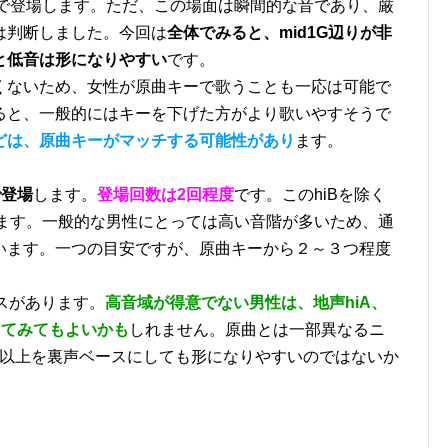
ロで登場します。ただ、この場面は瞬間的な音であり、厳
は判断しました。今回は
全体でみると、mid1G辺りが非
と低音は形になりやすい
です。
ないため、女性が原曲キーで歌うことも一応は可能で
ると、一般的にはキーを下げた方がより歌いやすそうで
どは、原曲キーがマッチする可能性があり
ます。
で登場
します。
登場回数は2回程度
です。このhiBを除く
ます。一般的な男性にとっては高い音階が多いため、通
います。一つの目安ですが、原曲キーから２～３つ程度
スがあります。
高音域が得意でない男性は、地声hiA、
してみてもよいかも
しれません。原曲とは一部異なるニ
A以上を裏声ベースにしても形になりやすいのではないか