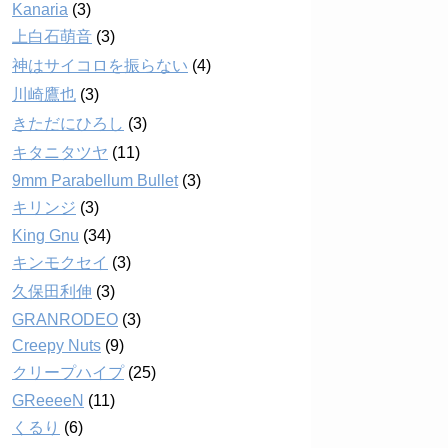
Kanaria
(3)
上白石萌音
(3)
神はサイコロを振らない
(4)
川崎鷹也
(3)
きただにひろし
(3)
キタニタツヤ
(11)
9mm Parabellum Bullet
(3)
キリンジ
(3)
King Gnu
(34)
キンモクセイ
(3)
久保田利伸
(3)
GRANRODEO
(3)
Creepy Nuts
(9)
クリープハイプ
(25)
GReeeeN
(11)
くるり
(6)