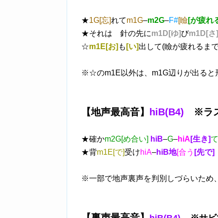
★
1G[忘]
れて
m1G
–
m2G
–
F#
[瞼
[が疲れ
★それは 針の先に
m1D[ゆ]
び
m1D[さ
☆
m1E[お]
も
[い]
出して(瞼が疲れるまで
※☆のm1E以外は、m1G辺りが出る
【地声最高音】
hiB(B4)
※ラス
★確か
m2G[め合い]
hiB
–
G
–
hiA
[生き]
★背
m1E[で]
受け
hiA
–
hiB地
[合う
[先で]
※一部で地声裏声を判別しづらいため、
【裏声最高音】