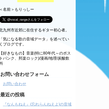
＜名前＞もりっしー
北九州市近郊に在住するギター初心者。
「気になる歌の音域データ」を述べてい
くブログです。
【好きなもの】音楽(特に80年代～のポス
トパンク、邦楽ロック)/漫画/地理/炭酸飲
料
お問い合わせフォーム
お問い合わせ
最近の投稿
『なんもねえ』(忘れらんねえよ)の音域