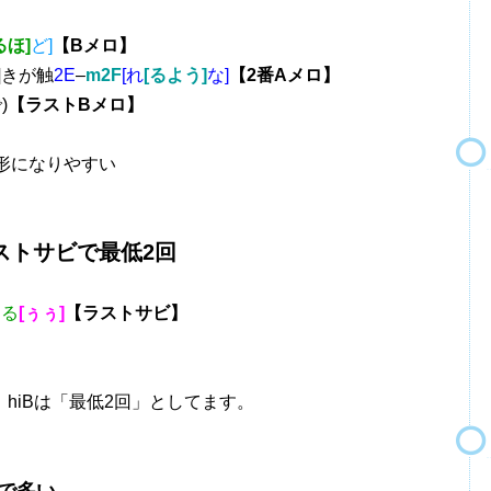
るほ]
ど]
【Bメロ】
]
きが触
2E
–
m2F
[れ
[るよう]
な]
【2番Aメロ】
)
【ラストBメロ】
と形になりやすい
トサビで最低2回
てる
[ぅぅ]
【ラストサビ】
hiBは「最低2回」としてます。