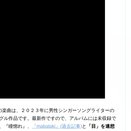
の楽曲は、２０２３年に男性シンガーソングライターの
シングル作品です。最新作ですので、アルバムには未収録で
』、『瞳惚れ』、
『mabataki』(過去記事)
と
「目」を連想