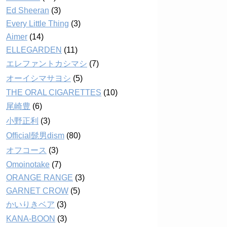
Ed Sheeran
(3)
Every Little Thing
(3)
Aimer
(14)
ELLEGARDEN
(11)
エレファントカシマシ
(7)
オーイシマサヨシ
(5)
THE ORAL CIGARETTES
(10)
尾崎豊
(6)
小野正利
(3)
Official髭男dism
(80)
オフコース
(3)
Omoinotake
(7)
ORANGE RANGE
(3)
GARNET CROW
(5)
かいりきベア
(3)
KANA-BOON
(3)