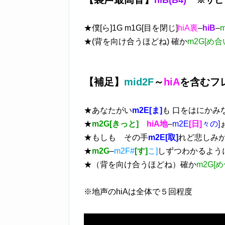
hiB(B4)
※サビ
★僕[ら]1G m1G[目を閉じ]
hiA裏
–
hiB
–
★(背を向け合うほどね) 確か
m2G[め合
【補足】
mid2F
～
hiA
を含むフ
★あなたがい
m2E[ま]
も 口をはにかみ
★
m2G[きっと]
hiA地
–
m2E
[日]
々の]
★もしも その手
m2E[取]
れど悲しみ
★
m2G
–
m2F#
[す]
こ]
しずつわかるよう
★（背を向け合うほどね）確か
m2G[め
※地声のhiAは全体で５回程度