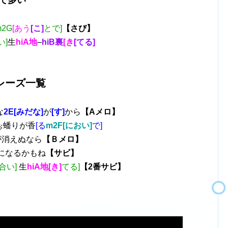
で多い
m2G
[あう
[こ]
とで]
【さび】
い]
生
hiA地
–
hiB裏
[き
[てる]
レーズ一覧
な
2E[みだな]
が
[す]
から
【Aメロ】
ぉ蟠りが香
[る
m2F[におい]
で]
が消えぬなら
【Ｂメロ】
になるかもね
【サビ】
合い]
生
hiA地[き]
てる]
【2番サビ】