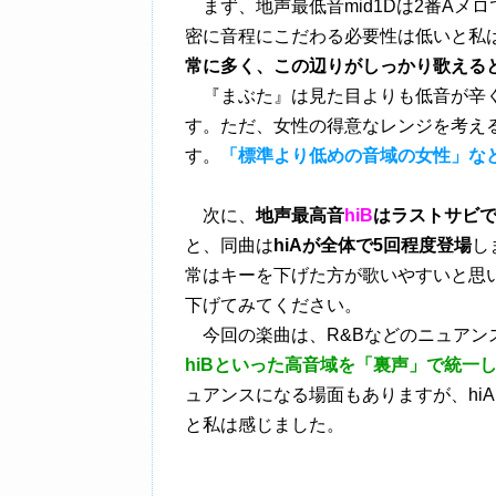
まず、地声最低音mid1Dは2番Aメ
密に音程にこだわる必要性は低いと私
常に多く、この辺りがしっかり歌える
『まぶた』は見た目よりも低音が辛く
す。ただ、女性の得意なレンジを考え
す。
「標準より低めの音域の女性」な
次に、
地声最高音
hiB
はラストサビ
と、同曲は
hiAが全体で5回程度登場
し
常はキーを下げた方が歌いやすいと思
下げてみてください。
今回の楽曲は、R&Bなどのニュアン
hiBといった高音域を「裏声」で統一
ュアンスになる場面もありますが、hi
と私は感じました。