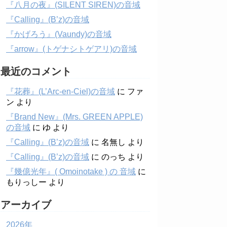
『八月の夜』(SILENT SIREN)の音域
『Calling』(B’z)の音域
『かげろう』(Vaundy)の音域
『arrow』(トゲナシトゲアリ)の音域
最近のコメント
『花葬』(L’Arc-en-Ciel)の音域
に
ファ
ン
より
『Brand New』(Mrs. GREEN APPLE)
の音域
に
ゆ
より
『Calling』(B’z)の音域
に
名無し
より
『Calling』(B’z)の音域
に
のっち
より
『幾億光年』( Omoinotake ) の 音域
に
もりっしー
より
アーカイブ
2026年