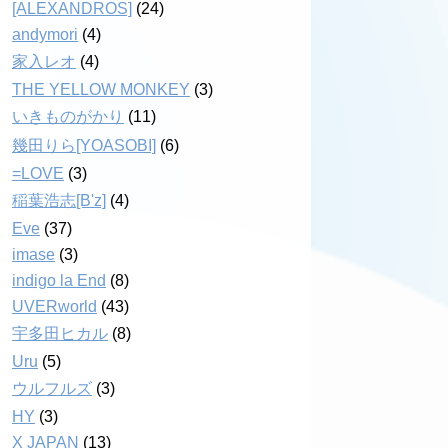
[ALEXANDROS]
(24)
andymori
(4)
家入レオ
(4)
THE YELLOW MONKEY
(3)
いきものがかり
(11)
幾田りら[YOASOBI]
(6)
=LOVE
(3)
稲葉浩志[B'z]
(4)
Eve
(37)
imase
(3)
indigo la End
(8)
UVERworld
(43)
宇多田ヒカル
(8)
Uru
(5)
ウルフルズ
(3)
HY
(3)
X JAPAN
(13)