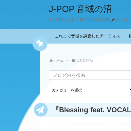
J-POP 音域の沼
J-POPなど歌メロの音域を調査
カラオ
これまで音域を調査したアーティスト
ホーム
ボカロ作品
『Blessing feat. VOC