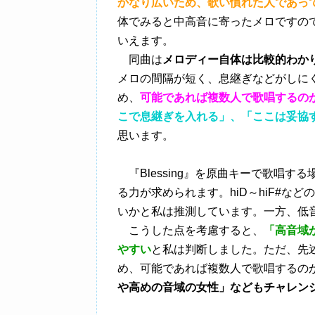
かなり広いため、歌い慣れた人であっ
体でみると中高音に寄ったメロですの
いえます。
同曲は
メロディー自体は比較的わか
メロの間隔が短く、息継ぎなどがしに
め、
可能であれば複数人で歌唱するの
こで息継ぎを入れる」、「ここは妥協
思います。
『Blessing』を原曲キーで歌唱する
る力が求められます。hiD～hiF#な
いかと私は推測しています。一方、低音
こうした点を考慮すると、
「高音域
やすい
と私は判断しました。ただ、先
め、可能であれば複数人で歌唱するの
や高めの音域の女性」などもチャレン