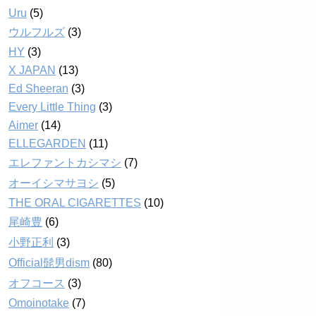
Uru
(5)
ウルフルズ
(3)
HY
(3)
X JAPAN
(13)
Ed Sheeran
(3)
Every Little Thing
(3)
Aimer
(14)
ELLEGARDEN
(11)
エレファントカシマシ
(7)
オーイシマサヨシ
(5)
THE ORAL CIGARETTES
(10)
尾崎豊
(6)
小野正利
(3)
Official髭男dism
(80)
オフコース
(3)
Omoinotake
(7)