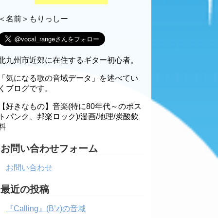
＜名前＞もりっしー
北九州市近郊に在住するギター初心者。
「気になる歌の音域データ」を述べてい
くブログです。
【好きなもの】音楽(特に80年代～のポス
トパンク、邦楽ロック)/漫画/地理/炭酸飲
料
お問い合わせフォーム
お問い合わせ
最近の投稿
『Calling』(B’z)の音域