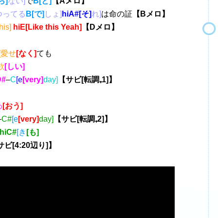
ら]
ない]
で
B[と]
【Aメロ】
つってる
B[で]
しょ]
hiA#[そ]
れ]
は命の証
【Bメロ】
his]
hiE[Like this Yeah]
【Dメロ】
[愛せ
[なく]
ても
欲
[しい]
D#
–
C
[e
[very]
day]
【サビ[転調₊1]】
わ
[おう]
–
C#
[e
[very]
day]
【サビ[転調₊2]】
hiC#
[き
[も]
ビ[4:20辺り]】