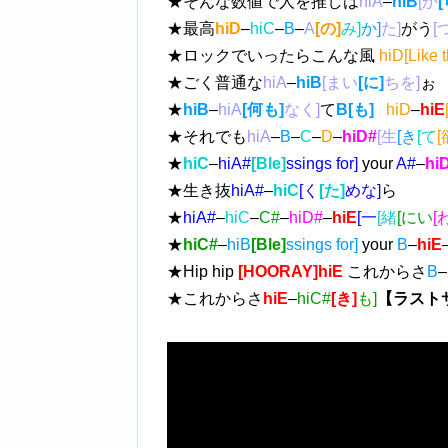
★そんな数値で人を推しは
hiA
–
hiB
[か
[
★最高
hiD
–
hiC
–
B
–
A
[の]
み]
か]
た]
がう
[
★ロックでいったらこんな風
hiD[Like t
★ごく普通な
hiA
–
hiB
[まい
[に]
ちを]
ぉ
★
hiB
–
hiA
[何も]
なく]
て
B[も]
hiD
–
hiE
★それでも
hiA
–
B
–
C
–
D
–
hiD#
[生
[き
[て
[
★
hiC
–
hiA#
[Ble]
ssings for]
your
A#
–
hi
★生き抜
hiA#
–
hiC
[く
[た]
めな]
ら
★
hiA#
–
hiC
–
C#
–
hiD#
–
hiE
[一
[緒
[にい
[
★
hiC#
–
hiB
[Ble]
ssings for]
your
B
–
hiE
★Hip hip
[HOORAY]hiE
これからさ
B
–
★これからさ
hiE
–
hiC#
[き]
も]
【ラストサ