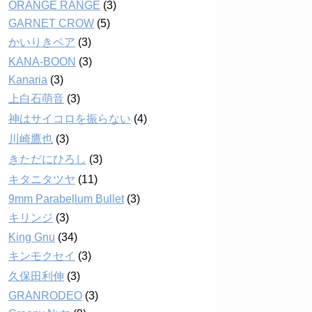
ORANGE RANGE
(3)
GARNET CROW
(5)
かいりきベア
(3)
KANA-BOON
(3)
Kanaria
(3)
上白石萌音
(3)
神はサイコロを振らない
(4)
川崎鷹也
(3)
きただにひろし
(3)
キタニタツヤ
(11)
9mm Parabellum Bullet
(3)
キリンジ
(3)
King Gnu
(34)
キンモクセイ
(3)
久保田利伸
(3)
GRANRODEO
(3)