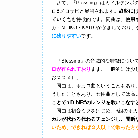
さて、『Blessing』はミドルテン
ロBメロサビと展開されます。
終盤に
ていく
点も特徴的です。同曲は、使用
カ・MEIKO・KAITOが参加してお
に残りやすい
です。
『Blessing』の音域的な特徴につ
ロが作られており
ます。一般的には少
おススメ）。
同曲は、ボカロ曲ということもあり、h
うしたこともあり、女性曲としては高
ことでhiD-hiF#のレンジを歌いこな
同曲は初音ミクをはじめ、6組のボカ
カルが代わる代わるチェンジし、間断
いため、できれば２人以上で歌った方