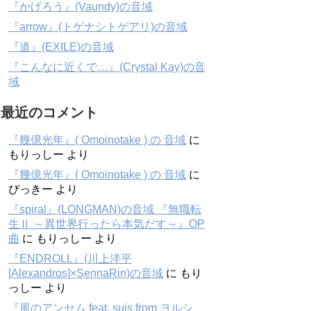
『かげろう』(Vaundy)の音域
『arrow』(トゲナシトゲアリ)の音域
『道』(EXILE)の音域
『こんなに近くで…』(Crystal Kay)の音
域
最近のコメント
『幾億光年』( Omoinotake ) の 音域
に
もりっしー
より
『幾億光年』( Omoinotake ) の 音域
に
ぴっきー
より
『spiral』(LONGMAN)の音域 『無職転
生Ⅱ ～異世界行ったら本気だす～』OP
曲
に
もりっしー
より
『ENDROLL』(川上洋平
[Alexandros]×SennaRin)の音域
に
もり
っしー
より
『風のアンセム feat. suis from ヨルシ