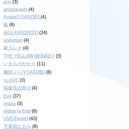
ano
(3)
amazarashi
(4)
Ayase[YOASOBI]
(4)
嵐
(6)
[ALEXANDROS]
(24)
andymori
(4)
家入レオ
(4)
THE YELLOW MONKEY
(3)
いきものがかり
(11)
幾田りら[YOASOBI]
(6)
=LOVE
(3)
稲葉浩志[B'z]
(4)
Eve
(37)
imase
(3)
indigo la End
(8)
UVERworld
(43)
宇多田ヒカル
(8)