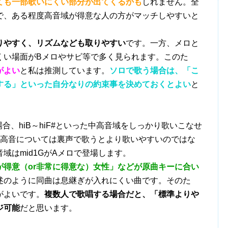
ても一部歌いにくい部分が出てくるかも
しれません。全
で、ある程度高音域が得意な人の方がマッチしやすいと
りやすく、リズムなども取りやすい
です。一方、メロと
くい場面がBメロやサビ等で多く見られます。このた
がよい
と私は推測しています。
ソロで歌う場合は、「こ
する」といった自分なりの約束事を決めておくとよい
と
場合、hiB～hiF#といった中高音域をしっかり歌いこなせ
どの高音については裏声で歌うとより歌いやすいのではな
域はmid1GがAメロで登場します。
が得意（or非常に得意な）女性」などが原曲キーに合い
述のように同曲は息継ぎが入れにくい曲です。そのた
がよいです。
複数人で歌唱する場合だと、「標準よりや
ジ可能
だと思います。