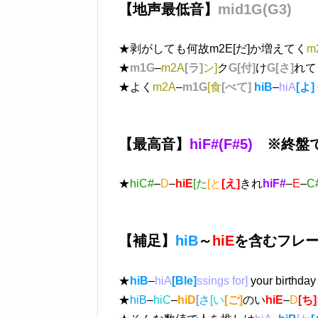
【地声最低音】
mid1G(G3)
★剥がしても何故m2E[だ]か増えてく
m
★
m1G
–
m2A
[ラ]
ン]
ク
G[付]
け
G[さ]
れて
★よく
m2A
–
m1G
[食
[べて]
hiB
–
hiA
[よ]
【最高音】
hiF#(F#5)
※終盤で
★
hiC#
–
D
–
hiE
[た
[と
[え]
きれ
hiF#
–
E
–
C
【補足】
hiB
～
hiE
を含むフレ
★
hiB
–
hiA
[Ble]
ssings for]
your birthda
★
hiB
–
hiC
–
hiD
[さ
[い
[ご]
のい
hiE
–
D
[ち]