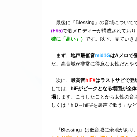
最後に『Blessing』の音域について
(F#5)
で歌メロディーが構成されており
確に「高い」）
です。以下、見ていき
まず、
地声最低音
mid1G
はAメロで
だ、高音域が非常に得意な女性だとや
次に、
最高音
hiF#
はラストサビで登
しては、
hiFがピークとなる場面が全体
場
します。こうしたことから女性の音
しくは「hiD～hiF#を裏声で歌う」
『Blessing』は低音域に余地があ