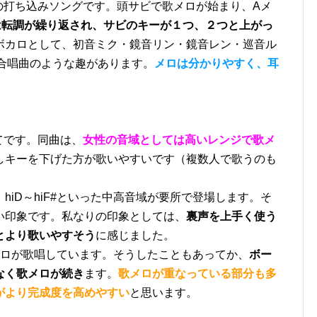
ポの打ち込みソングです。頭サビで歌メロが始まり、Aメ
は転調が繰り返され、サビのキーが１つ、２つと上がっ
ボカロとして、初音ミク・鏡音リン・鏡音レン・巡音ル
り、合唱曲のような趣があります。
メロは分かりやすく、耳
いてです。同曲は、
女性の音域としては高いレンジで歌メ
しキーを下げた方が歌いやすいです（複数人で歌うのも
iD～hiF#といった中高音域が要所で登場します。そ
い印象です。私なりの印象としては、
裏声を上手く使う
すとより歌いやすそう
に感じました。
ロが歌唱しています。そうしたこともあってか、
ボー
なく歌メロが続き
ます。
歌メロが重なっている部分も多
がより完成度を高めやすい
と思います。