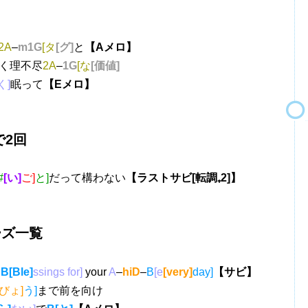
2A
–
m1G
[タ
[グ]
と
【Aメロ】
く理不尽
2A
–
1G
[な
[価値]
く]
眠って
【Eメロ】
2回
#
[い]
ご]
と]
だって構わない
【ラストサビ[転調₊2]】
ーズ一覧
y
B[Ble]
ssings for]
your
A
–
hiD
–
B
[e
[very]
day]
【サビ】
びょ]
う]
まで前を向け