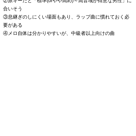
②原キーだと「標準(orやや高め)～高音域が得意な男性」に
合いそう
③息継ぎのしにくい場面もあり、ラップ曲に慣れておく必
要がある
④メロ自体は分かりやすいが、中級者以上向けの曲