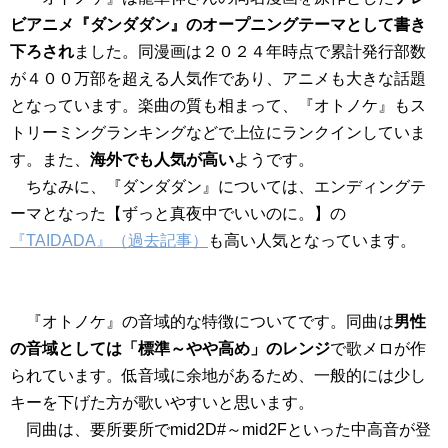
ビアニメ『ダンダダン』のオープニングテーマとして書き
下ろされ
ました。同漫画は２０２４年時点で累計発行部数
が４００万部を超える人気作であり、アニメも大きな話題
となっています。楽曲の質も相まって、『オトノケ』もス
トリーミングランキングなどで上位にランクインしていま
す。また、
海外でも人気が高い
ようです。
ちなみに、『ダンダダン』については、エンディングテ
ーマとなった【ずっと真夜中でいいのに。】の
『TAIDADA』（過去記事）
も高い人気となっています。
『オトノケ』の音域的な特徴についてです。同曲は
男性
の音域としては「標準～やや高め」のレンジ
で歌メロが作
られています。低音域に余地があるため、一般的には少し
キーを下げた方が歌いやすいと思います。
同曲は、要所要所でmid2D#～mid2Fといった中高音が登