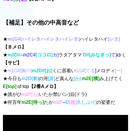
【補足】その他の中高音など
★
m1G#[ハイレタハイレタハイレタ]
ハイレタハイ
[レタ]
【Ｂメロ】
★
m2D#
–
m2C#
[ココロ]
カ]
ラダアタマ
D#[みなぎっ]
て]
ゆく
【サビ】
★
m1G#[胸の]
m2D#[お]
くに居着い
1G#[てる
]メロディ
[ー]
★今日も
m2D[賽]
の河
[原]
ど真んな
[か]
m2E[積]
み上げてく
E[top]
of top
【2番Aメロ】
★誰がひ
m2F[ら]
いたか禁(パン)后(ドラ)
★何百年
m2E[待っ]
たか
m2F
–
D
[超]
久しぶり]
の娑婆だ