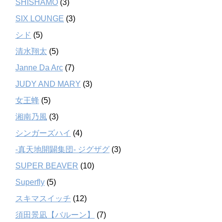
SHISHAMO
(3)
SIX LOUNGE
(3)
シド
(5)
清水翔太
(5)
Janne Da Arc
(7)
JUDY AND MARY
(3)
女王蜂
(5)
湘南乃風
(3)
シンガーズハイ
(4)
-真天地開闢集団- ジグザグ
(3)
SUPER BEAVER
(10)
Superfly
(5)
スキマスイッチ
(12)
須田景凪【バルーン】
(7)