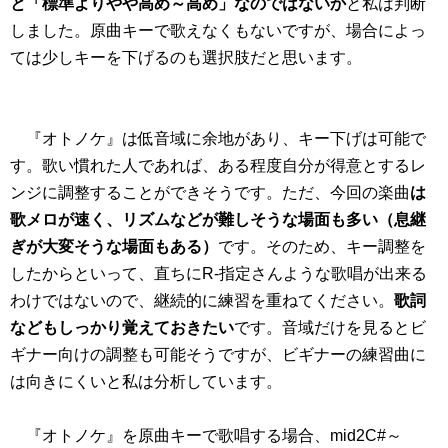
と「標準よりやや高め～高め」なのではないか
と私は判断
しました。原曲キーで歌えなくもないですが、場合によっ
ては少しキーを下げるのも選択肢だと思います。
『オトノケ』は低音域に余地があり、キー下げは可能で
す。歌い慣れた人であれば、ある程度自分が得意とするレ
ンジに調整することができそうです。ただ、今回の楽曲
は
歌メロが速く、リズムなどが難しそうな場面も多い（息継
ぎが大変そうな場面もある）
です。そのため、キー調整を
したからといって、直ちにR-指定さんような歌唱が出来る
わけではないので、継続的に練習を重ねてください。
歌詞
などもしっかり覚えておきたい
です。音域だけを見るとビ
ギナー向けの調整も可能そうですが、ビギナーの練習曲に
は向きにくいと私は分析しています。
『オトノケ』を原曲キーで歌唱する場合、mid2C#～