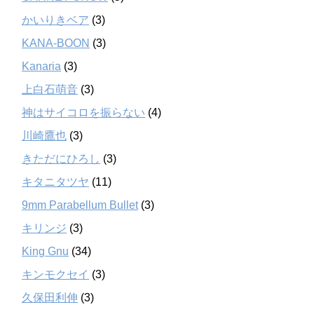
かいりきベア
(3)
KANA-BOON
(3)
Kanaria
(3)
上白石萌音
(3)
神はサイコロを振らない
(4)
川崎鷹也
(3)
きただにひろし
(3)
キタニタツヤ
(11)
9mm Parabellum Bullet
(3)
キリンジ
(3)
King Gnu
(34)
キンモクセイ
(3)
久保田利伸
(3)