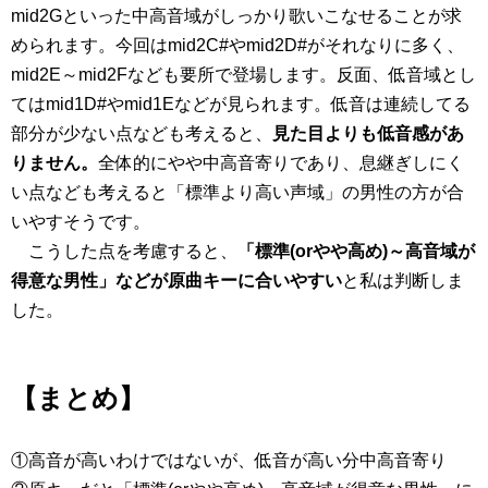
mid2Gといった中高音域がしっかり歌いこなせることが求
められます。今回はmid2C#やmid2D#がそれなりに多く、
mid2E～mid2Fなども要所で登場します。反面、低音域とし
てはmid1D#やmid1Eなどが見られます。低音は連続してる
部分が少ない点なども考えると、
見た目よりも低音感があ
りません。
全体的にやや中高音寄りであり、息継ぎしにく
い点なども考えると「標準より高い声域」の男性の方が合
いやすそうです。
こうした点を考慮すると、
「標準(orやや高め)～高音域が
得意な男性」などが原曲キーに合いやすい
と私は判断しま
した。
【まとめ】
①高音が高いわけではないが、低音が高い分中高音寄り