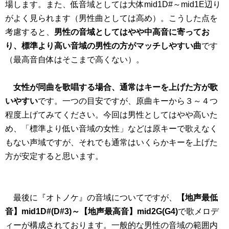
場します。また、低音域としては大体mid1D#～mid1E辺り
がよく見られます（男性曲としては高め）。こうした点を
考慮すると、
男性の音域としてはやや中高音に寄ってお
り、標準より高い音域の男性の方がマッチしやすい曲
です
（最高音自体はそこまで高くない）。
女性が同曲を歌唱する場合、通常はキーを上げた方が歌
いやすい
です。一つの目安ですが、原曲キーから３～４つ
程度上げてみてください。今回は男性としてはやや高いた
め、「標準より低い音域の女性」などは原キーで歌えなく
もない声域ですが、それでも通常はいくらかキーを上げた
方が安定すると思います。
最後に『オトノケ』の音域についてですが、
【地声最低
音】mid1D#(D#3)～【地声最高音】mid2G(G4)
で歌メロデ
ィーが構成されております。一般的な男性の音域の範囲内