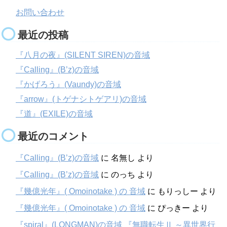
お問い合わせ
最近の投稿
『八月の夜』(SILENT SIREN)の音域
『Calling』(B’z)の音域
『かげろう』(Vaundy)の音域
『arrow』(トゲナシトゲアリ)の音域
『道』(EXILE)の音域
最近のコメント
『Calling』(B’z)の音域
に
名無し
より
『Calling』(B’z)の音域
に
のっち
より
『幾億光年』( Omoinotake ) の 音域
に
もりっしー
より
『幾億光年』( Omoinotake ) の 音域
に
ぴっきー
より
『spiral』(LONGMAN)の音域 『無職転生Ⅱ ～異世界行