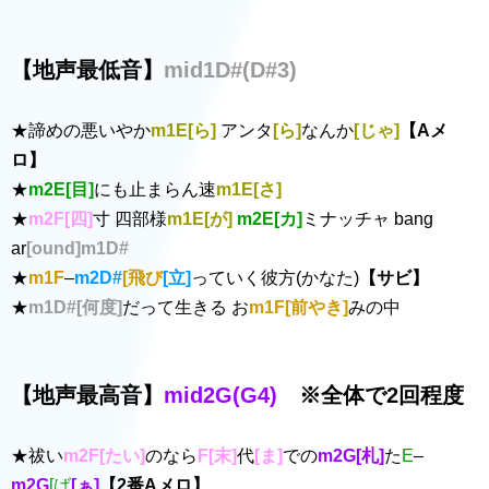
【地声最低音】
mid1D#(D#3)
★諦めの悪いやか
m1E[ら]
アンタ
[ら]
なんか
[じゃ]
【Aメ
ロ】
★
m2E[目]
にも止まらん速
m1E[さ]
★
m2F[四]
寸 四部様
m1E[が]
m2E[カ]
ミナッチャ bang
ar
[ound]m1D#
★
m1F
–
m2D#
[飛び
[立]
っていく彼方(かなた)
【サビ】
★
m1D#[何度]
だって生きる お
m1F[前やき]
みの中
【地声最高音】
mid2G(G4)
※全体で2回程度
★祓い
m2F[たい]
のなら
F[末]
代
[ま]
での
m2G[札]
た
E
–
m2G
[ば
[ぁ]
【2番Aメロ】