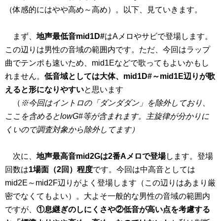
（体感的にはやや高め～高め）。以下、見ていきます。
まず、
地声最低音mid1D#
はAメロやサビで登場します。
この辺りは男性の音域の範囲内です。ただ、今回はラップ
曲でテンポも速いため、mid1Eなどで歌ってもよいかもし
れません。
低音域としては大体、mid1D#～mid1E辺りが歌
えると形になりやすい
と思います
（
※今回はイントロの「ダンダダン」を除外しており、
ここを含めるとlowG#等が含まれます。主旋律が分かりに
くいので調査対象から除外してます）
次に、
地声最高音mid2Gは2番Aメロで登場
します。登場
回数は
1場面（2回）程度
です。今回は中高音としては
mid2E～mid2F辺りがよく登場します（この辺りはあまり厳
密でなくてもよい）。大よそ一般的な男性の音域の範囲内
ですが、
①息継ぎのしにくさや②低音が高い点を考慮する