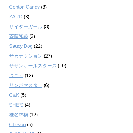
Conton Candy
(3)
ZARD
(3)
サイダーガール
(3)
斉藤和義
(3)
Saucy Dog
(22)
サカナクション
(27)
サザンオールスターズ
(10)
さユり
(12)
サンボマスター
(6)
C&K
(5)
SHE'S
(4)
椎名林檎
(12)
Chevon
(5)