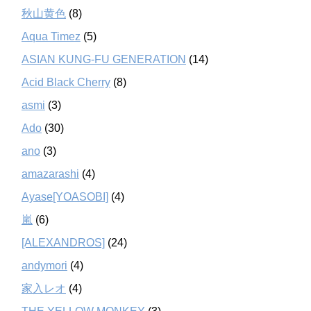
秋山黄色
(8)
Aqua Timez
(5)
ASIAN KUNG-FU GENERATION
(14)
Acid Black Cherry
(8)
asmi
(3)
Ado
(30)
ano
(3)
amazarashi
(4)
Ayase[YOASOBI]
(4)
嵐
(6)
[ALEXANDROS]
(24)
andymori
(4)
家入レオ
(4)