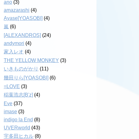
ano
(3)
amazarashi
(4)
Ayase[YOASOBI]
(4)
嵐
(6)
[ALEXANDROS]
(24)
andymori
(4)
家入レオ
(4)
THE YELLOW MONKEY
(3)
いきものがかり
(11)
幾田りら[YOASOBI]
(6)
=LOVE
(3)
稲葉浩志[B'z]
(4)
Eve
(37)
imase
(3)
indigo la End
(8)
UVERworld
(43)
宇多田ヒカル
(8)