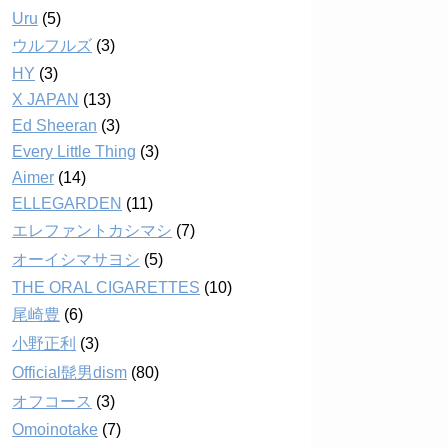
Uru
(5)
ウルフルズ
(3)
HY
(3)
X JAPAN
(13)
Ed Sheeran
(3)
Every Little Thing
(3)
Aimer
(14)
ELLEGARDEN
(11)
エレファントカシマシ
(7)
オーイシマサヨシ
(5)
THE ORAL CIGARETTES
(10)
尾崎豊
(6)
小野正利
(3)
Official髭男dism
(80)
オフコース
(3)
Omoinotake
(7)