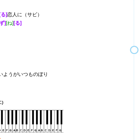
[る]
恋人に（サビ）
ず]
[ね]
[る]
いようがいつものぼり