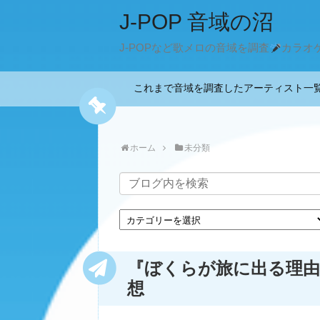
J-POP 音域の沼
J-POPなど歌メロの音域を調査
カラオ
これまで音域を調査したアーティスト
ホーム
未分類
『ぼくらが旅に出る理由 (S
想