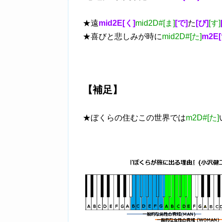
★遠
mid2E[く]
mid2D#[ま]
[で]
た
[び]
[す]
★喜びと悲しみが時に
mid2D#[た]
m2E[
【補足】
★ぼくらの住むこの世界では
m2D#[た]