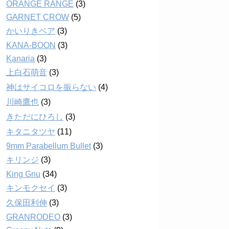
ORANGE RANGE
(3)
GARNET CROW
(5)
かいりきベア
(3)
KANA-BOON
(3)
Kanaria
(3)
上白石萌音
(3)
神はサイコロを振らない
(4)
川崎鷹也
(3)
きただにひろし
(3)
キタニタツヤ
(11)
9mm Parabellum Bullet
(3)
キリンジ
(3)
King Gnu
(34)
キンモクセイ
(3)
久保田利伸
(3)
GRANRODEO
(3)