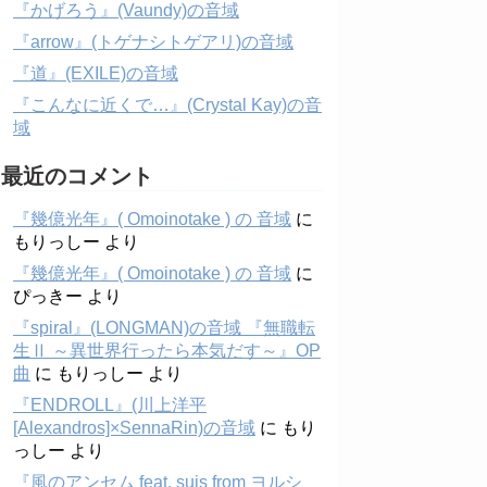
『かげろう』(Vaundy)の音域
『arrow』(トゲナシトゲアリ)の音域
『道』(EXILE)の音域
『こんなに近くで…』(Crystal Kay)の音
域
最近のコメント
『幾億光年』( Omoinotake ) の 音域
に
もりっしー
より
『幾億光年』( Omoinotake ) の 音域
に
ぴっきー
より
『spiral』(LONGMAN)の音域 『無職転
生Ⅱ ～異世界行ったら本気だす～』OP
曲
に
もりっしー
より
『ENDROLL』(川上洋平
[Alexandros]×SennaRin)の音域
に
もり
っしー
より
『風のアンセム feat. suis from ヨルシ