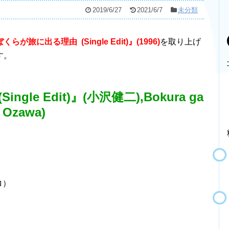
2019/6/27
2021/6/7
未分類
ぼくらが旅に出る理由
(Single Edit)
』(1996)
を取り上げ
す。
le Edit)』(小沢健二),Bokura ga
i Ozawa)
ロ）