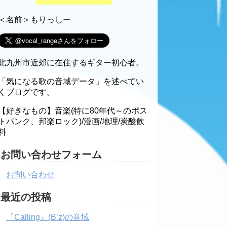
＜名前＞もりっしー
北九州市近郊に在住するギター初心者。
「気になる歌の音域データ」を述べてい
くブログです。
【好きなもの】音楽(特に80年代～のポス
トパンク、邦楽ロック)/漫画/地理/炭酸飲
料
お問い合わせフォーム
お問い合わせ
最近の投稿
『Calling』(B’z)の音域