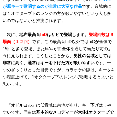
が原キーで歌唱するのが非常に大変な作品
です。音域的に
は１オクターブ下のレンジの方が歌いやすいという人も多
いのではないかと推測されます。
次に、
地声最高音
hiD
はサビで登場
します。
登場回数は３
場面（１２回）
です。この最高音hiD以外ではhiCが全体で
15回と多く登場、またhiA#が曲全体を通して当たり前のよ
うに見られます。こうしたことから、
男性の音域としては
非常に高く、通常はキーを下げた方が歌いやすい
です。一
つのざっくりとした目安ですが、カラオケの際は、キーを4
つ程度上げて、1オクターブ下のレンジで歌唱するとよいと
思います。
『オドルヨル』は低音域に余地があり、キー下げはしや
すいです。同曲は
基本的なメロディーが大体1オクターブで