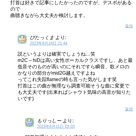
打首は好きで記事にしたかったのですが、デスボがある
ので
曲聴きながら大丈夫か検討します。
返信
ぴたっくま
より:
2023年8月14日 21:44
説というよりは確実でしょうね…笑
m2C～hiDは高い女性ボーカルクラスですし、あと最
低音そのものが高いのにそれですら瞬音、歌メロの
かなりの部分がmid2G越えですよね
ってこれ失踪flameの時も言った気がします笑
打首はこの曲が無理なら調査可能そうな曲に変更で
も大丈夫です(出来ればシャウト気味の高音が知りた
いです)
返信
もりっしー
より:
2023年8月15日 03:03