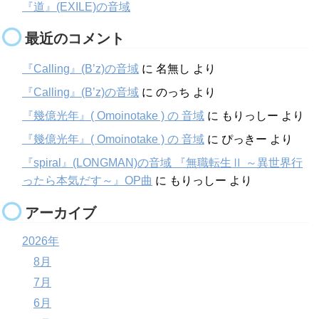
『道』(EXILE)の音域
最近のコメント
『Calling』(B’z)の音域
に
名無し
より
『Calling』(B’z)の音域
に
のっち
より
『幾億光年』( Omoinotake ) の 音域
に
もりっしー
より
『幾億光年』( Omoinotake ) の 音域
に
ぴっきー
より
『spiral』(LONGMAN)の音域 『無職転生Ⅱ ～異世界行
ったら本気だす～』OP曲
に
もりっしー
より
アーカイブ
2026年
8月
7月
6月