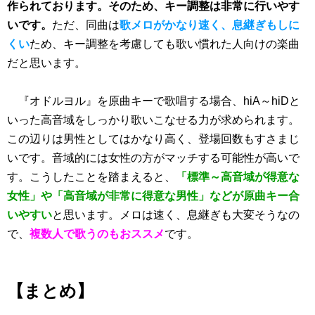
作られております。そのため、キー調整は非常に行いやす
いです。
ただ、同曲は
歌メロがかなり速く、息継ぎもしに
くい
ため、キー調整を考慮しても歌い慣れた人向けの楽曲
だと思います。
『オドルヨル』を原曲キーで歌唱する場合、hiA～hiDと
いった高音域をしっかり歌いこなせる力が求められます。
この辺りは男性としてはかなり高く、登場回数もすさまじ
いです。音域的には女性の方がマッチする可能性が高いで
す。こうしたことを踏まえると、
「標準～高音域が得意な
女性」や「高音域が非常に得意な男性」などが原曲キー合
いやすい
と思います。メロは速く、息継ぎも大変そうなの
で、
複数人で歌うのもおススメ
です。
【まとめ】