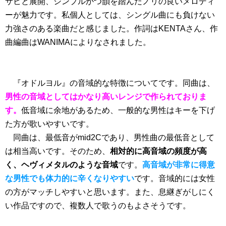
サビと展開、シンプルかつ韻を踏んだノリの良いメロディ
ーが魅力です。私個人としては、シングル曲にも負けない
力強さのある楽曲だと感じました。作詞はKENTAさん、作
曲編曲はWANIMAによりなされました。
『オドルヨル』の音域的な特徴についてです。同曲は、
男性の音域としてはかなり高いレンジで作られておりま
す。
低音域に余地があるため、一般的な男性はキーを下げ
た方が歌いやすいです。
同曲は、最低音がmid2Cであり、男性曲の最低音として
は相当高いです。そのため、
相対的に高音域の頻度が高
く、ヘヴィメタルのような音域
です。
高音域が非常に得意
な男性でも体力的に辛くなりやすい
です。音域的には女性
の方がマッチしやすいと思います。また、息継ぎがしにく
い作品ですので、複数人で歌うのもよさそうです。