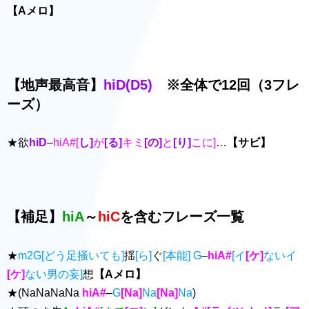
【Aメロ】
【地声最高音】
hiD(D5)
※全体で12回（3フレ
ーズ）
★欲
hiD
–
hiA#[
し]
が
[る]
キミ
[の]
と
[り]
こに]
…
【サビ】
【補足】
hiA
～
hiC
を含むフレーズ一覧
★
m2G[どう足掻いても]
揺
[ら]
ぐ
[本能]
G
–
hiA#
[イ
[ケ]
ないイ
[ケ]
ない男の妄]
想
【Aメロ】
★(NaNaNaNa
hiA#
–
G
[Na]
Na
[Na]
Na
)