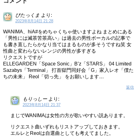
コメント
ぴたっくま
より:
2023年8月14日 21:28
WANIMA、hiA#をめちゃくちゃ使いますよね まとめにある
「男性には滅茶苦茶高い」は過去の男性ボーカルの記事で
も書き直したらかなり当てはまるものが多そうですね笑 女
性曲と変わらないレンジの男性が多すぎる
リクエストですが
ELLEGARDEN「Space Sonic」B’z「STARS」 04 Limited
Sazabys「Terminal」 打首獄門同好会「G」家入レオ「僕た
ちの未来」 Reol「切っ先」 をお願いします…
返信
もりっしー
より:
2023年8月14日 21:37
まじでWANIMAは女性の方が歌いやすい説あります。
リクエスト曲いずれもリストアップしておきます。
エルレとReolは自選曲としても考えてました。