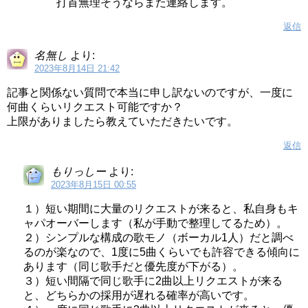
打首無理そうならまた連絡します。
返信
名無し
より:
2023年8月14日 21:42
記事と関係ない質問で本当に申し訳ないのですが、一度に
何曲くらいリクエスト可能ですか？
上限がありましたら教えていただきたいです。
返信
もりっしー
より:
2023年8月15日 00:55
１）短い期間に大量のリクエストが来ると、私自身もキ
ャパオーバーします（私が手動で整理してるため）。
２）シンプルな構成の歌モノ（ボーカル1人）だと調べ
るのが楽なので、1度に5曲くらいでも許容できる傾向に
あります（同じ歌手だと優先度が下がる）。
３）短い間隔で同じ歌手に2曲以上リクエストが来る
と、どちらかの採用が遅れる確率が高いです。