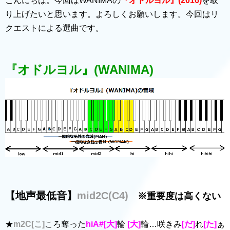
こんにちは。今回はWANIMAの
『オドルヨル』(2016)
を取
り上げたいと思います。よろしくお願いします。今回はリ
クエストによる選曲です。
『オドルヨル』(WANIMA)
【地声最低音】
mid2C(C4)
※重要度は高くない
★
m2C[こ]
ころ奪った
hiA#[大]
輪
[大]
輪…咲きみ
[だ]
れ
[た]
ぁ