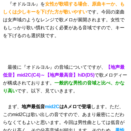
『オドルヨル』を
女性が歌唱する場合、原曲キーか、も
しくは少しキーを下げた方が歌いやすい
です。今回の楽曲
は女声域のようなレンジで歌メロが展開されます。女性で
もしっかり歌い慣れておく必要がある音域ですので、キー
を下げるのも選択肢です。
最後に『オドルヨル』の音域についてですが、
【地声最
低音】mid2C(C4)～【地声最高音】hiD(D5)
で歌メロディー
が構成されております。
一般的な男性の音域と比べ、かな
り高い
です。以下、見ていきます。
まず、
地声最低音
mid2C
はAメロで登場
します。ただ、
このmid2Cは歌い出しの音ですので、あまり厳密にこだわ
らなくてもよいと思います。今回は男性曲としては低音が
かなり高く、その分高音域が頻出します。そのため、
男性