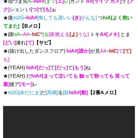
★頭つま先
A
–
hiA#
[まで
[エ]
レ]
ガント
A#[ライツ カメ]
ラ
[ア
ク]
ション い
[つ]
で
[も]
ぉ
★後
m2G
–
hiA#
[悔しても遅いい
[き]
がんな]
つ
hiA[よく抱い
てまた]
【Bメロ】
★踊
hiA
–
A#
–
hiC
^
[る
[夜燃える
[よ]
うな]
トキ
A#[メキ]
とま
[どい]
連れ
[て]
【サビ】
★(抜け出したダンスフロア)
hiA#[誰か]
が見
A#
–
hiC
[て
[て]
も]
★(YEAH)
hiA#[だっ]
て
[だっ]
て
[もう]
ね
★(YEAH) だ
hiA#[まって泣いても 触って勃っても 笑って
最]
後ア
[モー]
レ
★
m2G[未だにま]
だ
[高鳴]
る
[鼓
hiA#[動]
【2番Aメロ】