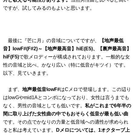
ですが、試してみるのもよいと思います。
最後に『芒に月』の音域についてですが、
【地声最低
音】lowF#(F#2)～【地声最高音】hiE(E5)、【裏声最高音】
hiF(F5)
で歌メロディーが構成されております。一般的な女
性の音域と比べ、かなり広い（特に低音がキツイ）です。
以下、見ていきます。
まず、
地声最低音lowF#
はCメロで登場します。この辺り
はlowGやmid1Aとコンボになっており、女性は言うまでも
なく、男性の音域としても低いです。
私がこれまで6年半の
間に取り上げた女性曲の中でもおそらく低音が
最も
低い曲
です。その点でかなりの力量と低音域への適性が求められ
ると私は考えています。
Dメロについては、1オクターブ上