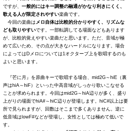
ですが、
一般的にはキー調整の融通がかなり利きにくく、
歌える人が限定されやすい
楽曲です。
今回の楽曲は
メロ自体は比較的分かりやすく、リズムな
ども取りやすい
です。一部転調してる場面などもあります
が、比較的覚えやすい楽曲だと思います。ただ、音域が極
めて広いため、その点が大きなハードルになります。場合
によってはDメロについては1オクターブ上を歌唱するのも
よいと思います。
『芒に月』を原曲キーで歌唱する場合、mid2G～hiE（裏
声はhiA～hiF）といった中高音域がしっかり歌いこなせる
ことが求められます。今回はmid2G～hiA辺りが多く、盛り
上がりの場面でhiA#～hiC辺りが登場します。hiC#以上は要
所で見られますが、回数はそこまで多くありません。逆に
低音域はlowF#などが登場し、女性としては極めて低いで
す。