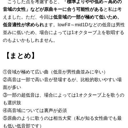
こうした点を考慮すると、
「標準よりやや低め～高めの
音域の女性」などが原曲キーに合う可能性がある
と私は考
えました。ただ、今回は
低音域の一部が極めて低いため、
低音適性が求められ
ます。lowF#～mid1Dなどの低音は男性
並みに低いため、場合によっては1オクターブ上を歌唱する
のもよいかもしれません。
【まとめ】
①音域が極めて広い曲（低音が男性曲並みに辛い）
②高音は一部で高い音が登場するが、比較的歌いやすい場
面が多い
③一部の超低音は、場合によっては1オクターブ上を歌うの
も選択肢
④高音域については裏声が必須
⑤原曲のように歌うのは相当大変（私が知る女性曲でも最
も低い低音部です）