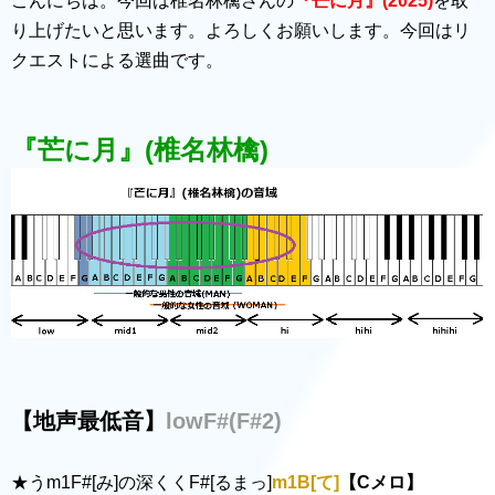
こんにちは。今回は椎名林檎さんの
『芒に月』(2025)
を取
り上げたいと思います。よろしくお願いします。今回はリ
クエストによる選曲です。
『芒に月』(椎名林檎)
【地声最低音】
lowF#(F#2)
★うm1F#[み]の深くくF#[るまっ]
m1B[て]
【Cメロ】