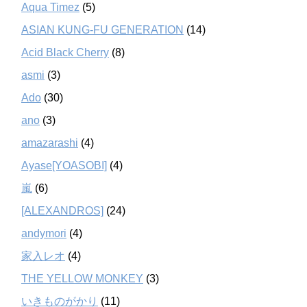
Aqua Timez
(5)
ASIAN KUNG-FU GENERATION
(14)
Acid Black Cherry
(8)
asmi
(3)
Ado
(30)
ano
(3)
amazarashi
(4)
Ayase[YOASOBI]
(4)
嵐
(6)
[ALEXANDROS]
(24)
andymori
(4)
家入レオ
(4)
THE YELLOW MONKEY
(3)
いきものがかり
(11)