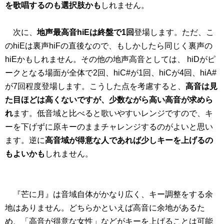
を歌唱するのも選択肢かも
しれません。
次に、
地声最高音hiEは終盤で1回
登場します。ただ、こ
のhiEは裏声hiFの直後なので、もしかしたら同じく裏声の
hiEかもしれません。その他の地声高音としては、 hiDがピ
ークとなる場面が全体で2回、hiC#が1回、hiCが4回、hiA#
が7回程度登場します。こうした点を考慮すると、
高音は見
た目ほどは高くないですが、少数ながら高い高音が求めら
れ
ます。低音域と比べると歌いやすいレンジですので、キ
ーを下げずに原キーのままチャレンジするのがよいと思い
ます。逆に
高音域が得意な人であれば少しキーを上げるの
もよいかも
しれません。
『芒に月』は音域自体がかなり広く、キー調整をする余
地はありません。どちらかといえば高音に余地があるた
め、「高音が得意な女性」などがキーを上げることは可能