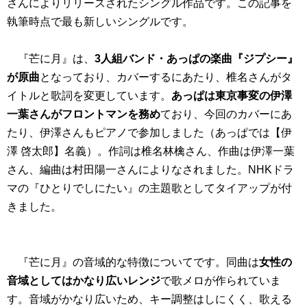
さんによりリリースされたシングル作品です。この記事を
執筆時点で最も新しいシングルです。
『芒に月』は、
3人組バンド・あっぱの楽曲『ジプシー』
が原曲
となっており、カバーするにあたり、椎名さんがタ
イトルと歌詞を変更しています。
あっぱは東京事変の伊澤
一葉さんがフロントマンを務め
ており、今回のカバーにあ
たり、伊澤さんもピアノで参加しました（あっぱでは【伊
澤 啓太郎】名義）。作詞は椎名林檎さん、作曲は伊澤一葉
さん、編曲は村田陽一さんによりなされました。NHKドラ
マの『ひとりでしにたい』の主題歌としてタイアップが付
きました。
『芒に月』の音域的な特徴についてです。同曲は
女性の
音域としてはかなり広いレンジ
で歌メロが作られていま
す。音域がかなり広いため、キー調整はしにくく、歌える