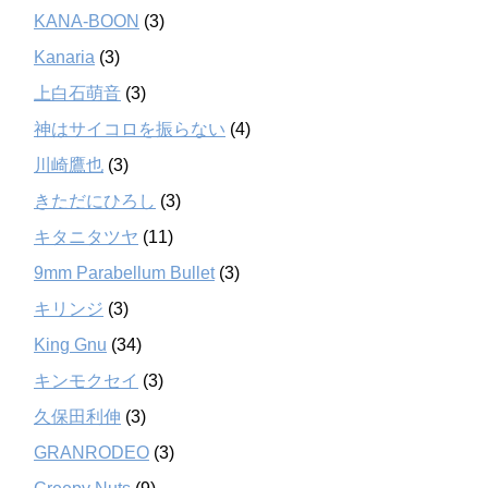
KANA-BOON
(3)
Kanaria
(3)
上白石萌音
(3)
神はサイコロを振らない
(4)
川崎鷹也
(3)
きただにひろし
(3)
キタニタツヤ
(11)
9mm Parabellum Bullet
(3)
キリンジ
(3)
King Gnu
(34)
キンモクセイ
(3)
久保田利伸
(3)
GRANRODEO
(3)