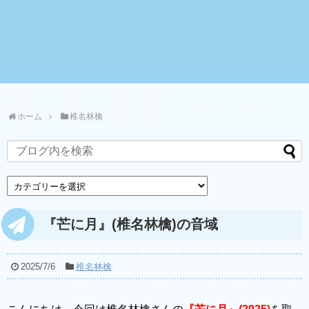
ホーム
椎名林檎
『芒に月』(椎名林檎)の音域
2025/7/6
椎名林檎