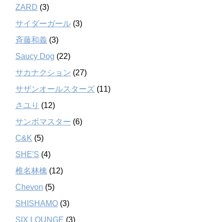
ZARD
(3)
サイダーガール
(3)
斉藤和義
(3)
Saucy Dog
(22)
サカナクション
(27)
サザンオールスターズ
(11)
さユり
(12)
サンボマスター
(6)
C&K
(5)
SHE'S
(4)
椎名林檎
(12)
Chevon
(5)
SHISHAMO
(3)
SIX LOUNGE
(3)