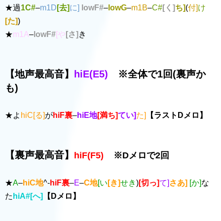
★過
1C#
–
m1D
[去]
に]
lowF#
–
lowG
–
m1B
–
C#
[く]
ち]
(
付]
け
[た]
)
★
m1A
–
lowF#
[や
[さ]
き
【地声最高音】
hiE(E5)
※全体で1回(裏声か
も)
★よ
hiC[る]
が
hiF裏
–
hiE地
[満ち]
てい]
た]
【ラストDメロ】
【裏声最高音】
hiF(F5)
※Dメロで2回
★
A
–
hiC地
^-
hiF裏
–
E
–
C地
[い
[き]
せき
)
[切っ]
て]
さあ]
[か]
な
た
hiA#[へ]
【Dメロ】