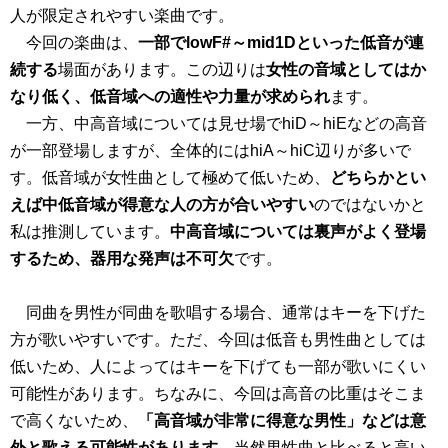
人が限定されやすい楽曲です。
今回の楽曲は、
一部でlowF#～mid1Dといった低音が連
続する
場面があります。この辺りは
女性の音域としてはか
なり低く、低音域への適性や力量が求められ
ます。
一方、中高音域については見せ場でhiD～hiEなどの高音
が一部登場しますが、全体的にはhiA～hiC辺りが多いで
す。低音域が女性曲として極めて低いため、
どちらかとい
えば中低音域が得意な人の方が合いやすい
のではないかと
私は推測しています。
中高音域については裏声がよく登場
するため、器用な発声は不可欠
です。
同曲を男性が同曲を歌唱する場合、通常はキーを下げた
方が歌いやすいです。ただ、今回は低音も男性曲としては
低いため、人によってはキーを下げても一部が歌いにくい
可能性があります。ちなみに、今回は高音の比重はそこま
で高くないため、
「高音域が非常に得意な男性」などは意
外と歌える可能性があります。
当然男性曲と比べると高い