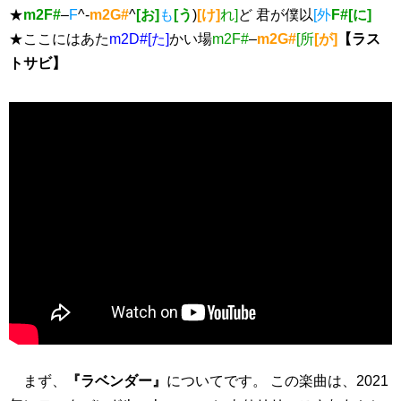
★
m2F#
–
F
^-
m2G#
^
[お]
も
[う
)
[け]
れ]
ど 君が僕以
[外
F#[に]
★ここにはあた
m2D#[た]
かい場
m2F#
–
m2G#
[所
[が]
【ラス
トサビ】
まず、
『ラベンダー』
についてです。 この楽曲は、2021