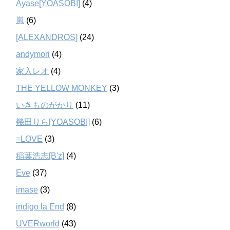
Ayase[YOASOBI]
(4)
嵐
(6)
[ALEXANDROS]
(24)
andymori
(4)
家入レオ
(4)
THE YELLOW MONKEY
(3)
いきものがかり
(11)
幾田りら[YOASOBI]
(6)
=LOVE
(3)
稲葉浩志[B'z]
(4)
Eve
(37)
imase
(3)
indigo la End
(8)
UVERworld
(43)