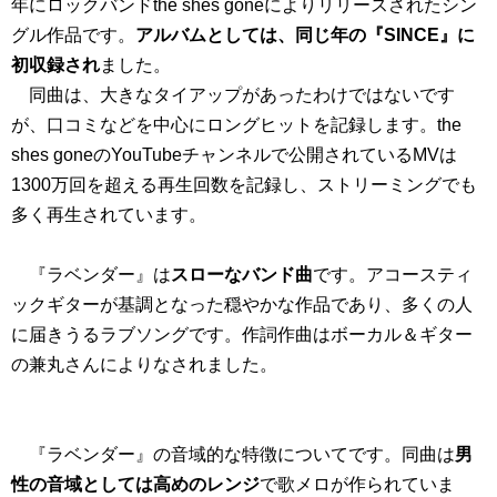
年にロックバンドthe shes goneによりリリースされたシン
グル作品です。
アルバムとしては、同じ年の『SINCE』に
初収録され
ました。
同曲は、大きなタイアップがあったわけではないです
が、口コミなどを中心にロングヒットを記録します。the
shes goneのYouTubeチャンネルで公開されているMVは
1300万回を超える再生回数を記録し、ストリーミングでも
多く再生されています。
『ラベンダー』は
スローなバンド曲
です。アコースティ
ックギターが基調となった穏やかな作品であり、多くの人
に届きうるラブソングです。作詞作曲はボーカル＆ギター
の兼丸さんによりなされました。
『ラベンダー』の音域的な特徴についてです。同曲は
男
性の音域としては高めのレンジ
で歌メロが作られていま