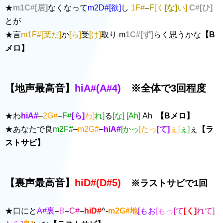
★
m1C#[居]
なくなって
m2D#[欲]
し
1F#
–
F
[く
[な]
い]
C#[ひ]
とが
★言
m1F#[葉だ]
か
[ら]
受
[け]
取り m
1C#[ず]
らく思うかな
【B
メロ】
【地声最高音】
hiA#(A#4)
※全体で3回程度
★わ
hiA#
–
2G#
–
F#
[ら]
わ]
れ]
る
[な] [Ah]
Ah
【Bメロ】
★あなたで良
m2F#
–
m2G#
–
hiA#
[かっ
[たっ
[て]
ぇ]
ぇ]
ぇ
【ラ
ストサビ】
【裏声最高音】
hiD#(D#5)
※ラストサビで1回
★口にと
A#裏
–
B
–
C#
–
hiD#
^-
m2G#地
[もお
[もっ
[て
[く]
れて]