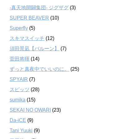
-真天地開闢集団- ジグザグ
(3)
SUPER BEAVER
(10)
Superfly
(5)
スキマスイッチ
(12)
須田景凪【バルーン】
(7)
菅田将暉
(14)
ずっと真夜中でいいのに。
(25)
SPYAIR
(7)
スピッツ
(28)
sumika
(15)
SEKAI NO OWARI
(23)
Da-iCE
(9)
Tani Yuuki
(9)