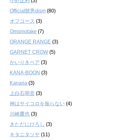
小野正利
(3)
Official髭男dism
(80)
オフコース
(3)
Omoinotake
(7)
ORANGE RANGE
(3)
GARNET CROW
(5)
かいりきベア
(3)
KANA-BOON
(3)
Kanaria
(3)
上白石萌音
(3)
神はサイコロを振らない
(4)
川崎鷹也
(3)
きただにひろし
(3)
キタニタツヤ
(11)