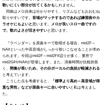
歌いにくい部分が出てくるかも
しれません。
同曲はメロ自体は分かりやすく、リズムなどもおおむね
取りやすいです。
音域がマッチするのであれば練習曲やカ
ラオケにもよいと
思います。
メロが良いスロー曲ですの
で、歌のよさが活きやすい
と思います。
『ラベンダー』を原曲キーで歌唱する場合、mid2F～
hiA#といった中高音域がしっかり歌いこなせることが求め
られます。今回はmid2F～mid2F#辺りが多く、要所で
mid2G#やhiA#が登場します。また、演奏時間が比較的長
く、
間奏が長いため、その分ボーカルの負担が軽減される
と考えています。
こうした点を考慮すると、
「標準より高め～高音域が得
意な男性」などが原曲キーに合いやすい
と私は考えまし
た。