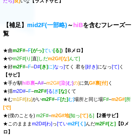
たら]
良]
いな
【ラストサビ】
【補足】
mid2F(一部略)
～
hiB
を含むフレーズ一
覧
★曲
m2F#
–
F
[がっ]
てい
[る]
)
【Bメロ】
★や
m2F#[り]
直
[しだ
m2G#[な]
んて]
★好
m2F#
–
F
–
D#
[き]
に]
なっ]
てく 君を
[好き]
になっ
[て]
く
【サビ】
★手が馴
hiB裏
–
A#
–
m2G#
[染]
む]
の]
に気
G#裏[付]
く
★揺
m2D#
–
F
–
m2F#
[る
[ぎ
[な]
くて
★む
m1F#[ね]
がい
m2F#
–
F
[た]
む]
場所と同じ場
F#
–
m2G#
[所
[で]
★(僕のことを)
m2F#
–
m2G#地
[知っ
[て]
る]
【2番サビ】
★このままま
m2D#[わ]
っ
[てい
m2F[く]
んだ
m2F#[と]
【Dメ
ロ】