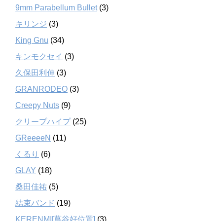
9mm Parabellum Bullet
(3)
キリンジ
(3)
King Gnu
(34)
キンモクセイ
(3)
久保田利伸
(3)
GRANRODEO
(3)
Creepy Nuts
(9)
クリープハイプ
(25)
GReeeeN
(11)
くるり
(6)
GLAY
(18)
桑田佳祐
(5)
結束バンド
(19)
KERENMI[蔦谷好位置]
(3)