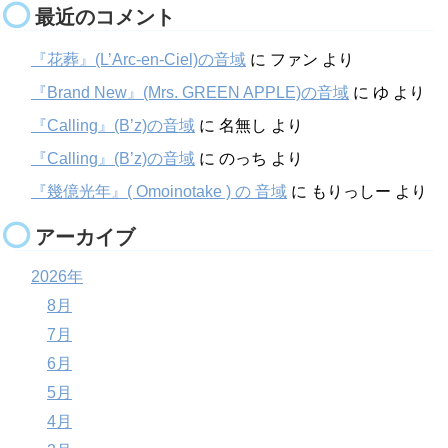
最近のコメント
『花葬』(L’Arc-en-Ciel)の音域
に
ファン
より
『Brand New』(Mrs. GREEN APPLE)の音域
に
ゆ
より
『Calling』(B’z)の音域
に
名無し
より
『Calling』(B’z)の音域
に
のっち
より
『幾億光年』( Omoinotake ) の 音域
に
もりっしー
より
アーカイブ
2026年
8月
7月
6月
5月
4月