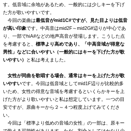
す。低音域に余地があるため、一般的には少しキーを下げ
た方が歌いやすいです。
今回の楽曲は
最低音がmid1C#ですが、見た目よりは低音
が高い印象
です。中高音はmid2F～mid2G#辺りが中心であ
り、一部でhiA#などの地声高音が登場します。こうした点
を考慮すると、
標準より高めであり、「中高音域が得意な
男性」などに合いやすい（一般的にはキーを下げた方が歌
いやすい）
と私は考えました。
女性が同曲を歌唱する場合、通常はキーを上げた方が歌
いやすい
です。今回は低音域としてmid1F辺りが比較的多
いため、女性の得意な音域を考慮するといくらかキーを上
げた方がより歌いやすいと私は想定しています。一つの目
安ですが、原曲キーから２～４つ程度上げてみてくださ
い。
今回は「標準より低めの音域の女性」の一部は、原キー
で歌える可能性があります。ただ、割合としてはかなり少