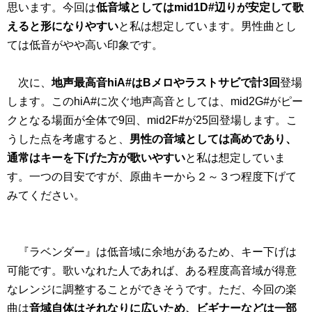
思います。今回は
低音域としてはmid1D#辺りが安定して歌
えると形になりやすい
と私は想定しています。男性曲とし
ては低音がやや高い印象です。
次に、
地声最高音hiA#はBメロやラストサビで計3回
登場
します。このhiA#に次ぐ地声高音としては、mid2G#がピー
クとなる場面が全体で9回、mid2F#が25回登場します。こ
うした点を考慮すると、
男性の音域としては高めであり、
通常はキーを下げた方が歌いやすい
と私は想定していま
す。一つの目安ですが、原曲キーから２～３つ程度下げて
みてください。
『ラベンダー』は低音域に余地があるため、キー下げは
可能です。歌いなれた人であれば、ある程度高音域が得意
なレンジに調整することができそうです。ただ、今回の楽
曲は
音域自体はそれなりに広いため、ビギナーなどは一部