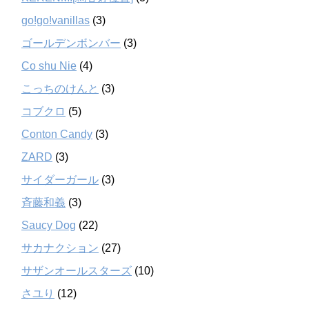
go!go!vanillas
(3)
ゴールデンボンバー
(3)
Co shu Nie
(4)
こっちのけんと
(3)
コブクロ
(5)
Conton Candy
(3)
ZARD
(3)
サイダーガール
(3)
斉藤和義
(3)
Saucy Dog
(22)
サカナクション
(27)
サザンオールスターズ
(10)
さユり
(12)