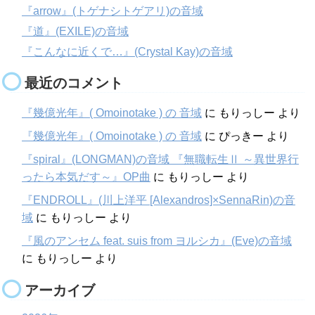
『arrow』(トゲナシトゲアリ)の音域
『道』(EXILE)の音域
『こんなに近くで…』(Crystal Kay)の音域
最近のコメント
『幾億光年』( Omoinotake ) の 音域
に
もりっしー
より
『幾億光年』( Omoinotake ) の 音域
に
ぴっきー
より
『spiral』(LONGMAN)の音域 『無職転生Ⅱ ～異世界行
ったら本気だす～』OP曲
に
もりっしー
より
『ENDROLL』(川上洋平 [Alexandros]×SennaRin)の音
域
に
もりっしー
より
『風のアンセム feat. suis from ヨルシカ』(Eve)の音域
に
もりっしー
より
アーカイブ