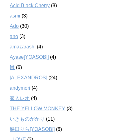
Acid Black Cherry
(8)
asmi
(3)
Ado
(30)
ano
(3)
amazarashi
(4)
Ayase[YOASOBI]
(4)
嵐
(6)
[ALEXANDROS]
(24)
andymori
(4)
家入レオ
(4)
THE YELLOW MONKEY
(3)
いきものがかり
(11)
幾田りら[YOASOBI]
(6)
=LOVE
(3)