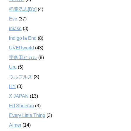
稲葉浩志[B'z]
(4)
Eve
(37)
imase
(3)
indigo la End
(8)
UVERworld
(43)
宇多田ヒカル
(8)
Uru
(5)
ウルフルズ
(3)
HY
(3)
X JAPAN
(13)
Ed Sheeran
(3)
Every Little Thing
(3)
Aimer
(14)