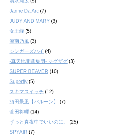
清水翔太
(5)
Janne Da Arc
(7)
JUDY AND MARY
(3)
女王蜂
(5)
湘南乃風
(3)
シンガーズハイ
(4)
-真天地開闢集団- ジグザグ
(3)
SUPER BEAVER
(10)
Superfly
(5)
スキマスイッチ
(12)
須田景凪【バルーン】
(7)
菅田将暉
(14)
ずっと真夜中でいいのに。
(25)
SPYAIR
(7)