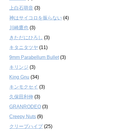
上白石萌音
(3)
神はサイコロを振らない
(4)
川崎鷹也
(3)
きただにひろし
(3)
キタニタツヤ
(11)
9mm Parabellum Bullet
(3)
キリンジ
(3)
King Gnu
(34)
キンモクセイ
(3)
久保田利伸
(3)
GRANRODEO
(3)
Creepy Nuts
(9)
クリープハイプ
(25)