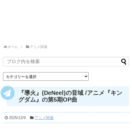
ホーム
アニメ関連
『導火』(DeNeel)の音域 /アニメ『キン
グダム』の第5期OP曲
2025/12/9
アニメ関連