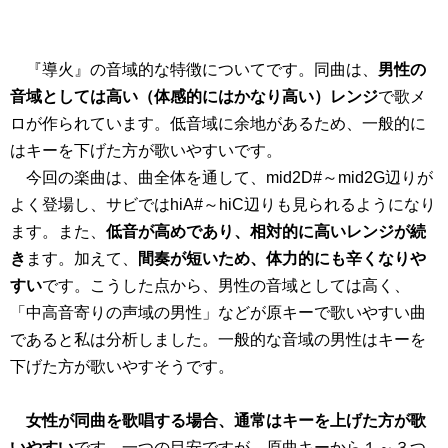
『導火』の音域的な特徴についてです。同曲は、
男性の
音域としては高い（体感的にはかなり高い）レンジ
で歌メ
ロが作られています。低音域に余地があるため、一般的に
はキーを下げた方が歌いやすいです。
今回の楽曲は、曲全体を通して、mid2D#～mid2G辺りが
よく登場し、サビではhiA#～hiC辺りも見られるようになり
ます。また、
低音が高めであり、相対的に高いレンジが続
き
ます。加えて、
間奏が短いため、体力的にも辛くなりや
すい
です。こうした点から、男性の音域としては高く、
「中高音寄りの声域の男性」などが原キーで歌いやすい曲
であると私は分析しました。一般的な音域の男性はキーを
下げた方が歌いやすそうです。
女性が同曲を歌唱する場合、通常はキーを上げた方が歌
いやすい
です。一つの目安ですが、原曲キーから１～３つ