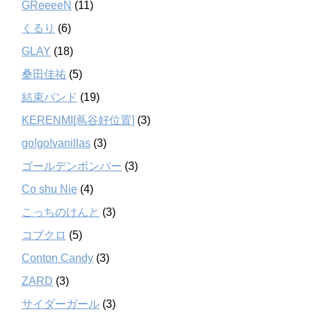
GReeeeN
(11)
くるり
(6)
GLAY
(18)
桑田佳祐
(5)
結束バンド
(19)
KERENMI[蔦谷好位置]
(3)
go!go!vanillas
(3)
ゴールデンボンバー
(3)
Co shu Nie
(4)
こっちのけんと
(3)
コブクロ
(5)
Conton Candy
(3)
ZARD
(3)
サイダーガール
(3)