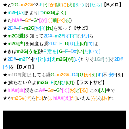
★ど
2G
–
m2G#
^2-
F
[う
[か]
線
[に]
火]
)をつ]
け
[たら]
【Bメロ】
★
m2F[い]
まより
[つ
m2G[よく]
★た
hiA#
–
G#
–
G
^
[か]
く]
飛
[べ]
る]
)
★
2D#
–
F
–
m2G
[お
[そ
[れ]
を知って
【サビ】
★
m2G[愛]
を知って
2D#
–
m2F
[す
[す]
む
[な]
ら
★
m2G[声]
を何度も張
2D#
–
F
–
G
[り
[上
[げ]
[て]
よ
★きぼ
m2G[うを]
決
F[意を]
G
–
F
–
D#
[い]
だ]
いて]
★
2D#
–
m2F
^-[
ひ
[と]
は
[え
m2G[が]
[い]
たりそ
1G#[う]
ぞ
2D#
[う]
を
【Dメロ】
★
m1D#[覚]
ましても繰
G
–
m2G#
–
D#
[り
[か]
え]
す]
不
[安F
[を]
★(飾らない命よ)
m2G
–
F
[ひ]
び
[け]
)
【ラストサビ】
★
hiA#[血]
湧きに
A#
–
G#
–
G
^
[く]
お]
ど
[る]
この
[人]
生で
★か
m2G#[ぜ]
を
[つ]
か
[ま
hiA#[え]
た]
いえん
[を]
あ
[お]
れ