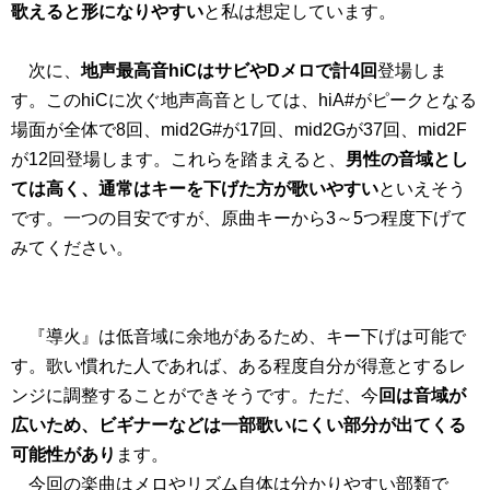
歌えると形になりやすい
と私は想定しています。
次に、
地声最高音hiCはサビやDメロで計4回
登場しま
す。このhiCに次ぐ地声高音としては、hiA#がピークとなる
場面が全体で8回、mid2G#が17回、mid2Gが37回、mid2F
が12回登場します。これらを踏まえると、
男性の音域とし
ては高く、通常はキーを下げた方が歌いやすい
といえそう
です。一つの目安ですが、原曲キーから3～5つ程度下げて
みてください。
『導火』は低音域に余地があるため、キー下げは可能で
す。歌い慣れた人であれば、ある程度自分が得意とするレ
ンジに調整することができそうです。ただ、今
回は音域が
広いため、ビギナーなどは一部歌いにくい部分が出てくる
可能性があり
ます。
今回の楽曲はメロやリズム自体は分かりやすい部類で