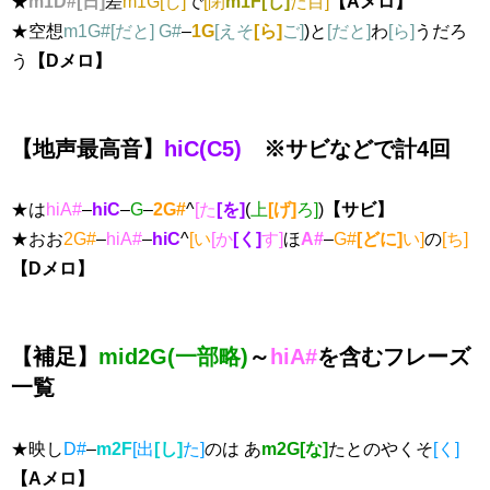
★
m1D#[日]
差
m1G[し]
で
[閉
m1F[じ]
た目]
【Aメロ】
★空想
m1G#[だと]
G#
–
1G
[えそ
[ら]
ご]
)と
[だと]
わ
[ら]
うだろ
う
【Dメロ】
【地声最高音】
hiC(C5)
※サビなどで計4回
★は
hiA#
–
hiC
–
G
–
2G#
^
[た
[を]
(
上
[げ]
ろ]
)
【サビ】
★おお
2G#
–
hiA#
–
hiC
^
[い
[か
[く]
す]
ほ
A#
–
G#
[どに]
い]
の
[ち]
【Dメロ】
【補足】
mid2G(一部略)
～
hiA#
を含むフレーズ
一覧
★映し
D#
–
m2F
[出
[し]
た]
のは あ
m2G[な]
たとのやくそ
[く]
【Aメロ】