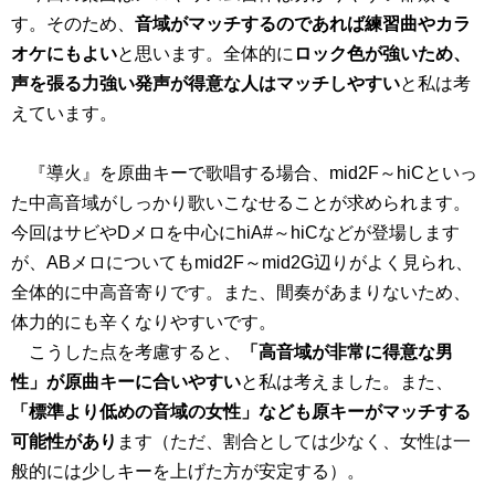
す。そのため、
音域がマッチするのであれば練習曲やカラ
オケにもよい
と思います。全体的に
ロック色が強いため、
声を張る力強い発声が得意な人はマッチしやすい
と私は考
えています。
『導火』を原曲キーで歌唱する場合、mid2F～hiCといっ
た中高音域がしっかり歌いこなせることが求められます。
今回はサビやDメロを中心にhiA#～hiCなどが登場します
が、ABメロについてもmid2F～mid2G辺りがよく見られ、
全体的に中高音寄りです。また、間奏があまりないため、
体力的にも辛くなりやすいです。
こうした点を考慮すると、
「高音域が非常に得意な男
性」が原曲キーに合いやすい
と私は考えました。また、
「標準より低めの音域の女性」なども原キーがマッチする
可能性があり
ます（ただ、割合としては少なく、女性は一
般的には少しキーを上げた方が安定する）。