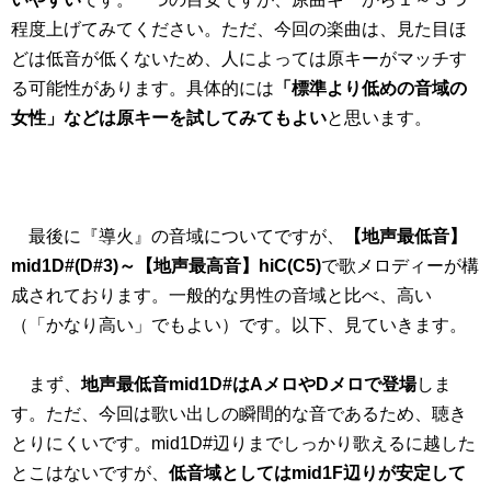
程度上げてみてください。ただ、今回の楽曲は、見た目ほ
どは低音が低くないため、人によっては原キーがマッチす
る可能性があります。具体的には
「標準より低めの音域の
女性」などは原キーを試してみてもよい
と思います。
最後に『導火』の音域についてですが、
【地声最低音】
mid1D#(D#3)～【地声最高音】hiC(C5)
で歌メロディーが構
成されております。一般的な男性の音域と比べ、高い
（「かなり高い」でもよい）です。以下、見ていきます。
まず、
地声最低音mid1D#はAメロやDメロで登場
しま
す。ただ、今回は歌い出しの瞬間的な音であるため、聴き
とりにくいです。mid1D#辺りまでしっかり歌えるに越した
とこはないですが、
低音域としてはmid1F辺りが安定して