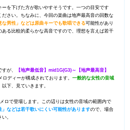
ーを下げた方が歌いやすそうです。一つの目安です
ください。ちなみに、今回の楽曲は地声最高音の回数な
意な男性」などは原曲キーでも歌唱できる
可能性があり
のある比較的柔らかな高音ですので、理想を言えば若干
。
ですが、
【地声最低音】mid1G(G3)～【地声最高音】
メロディーが構成されております。
一般的な女性の音域
。以下、見ていきます。
Dメロで登場します。この辺りは女性の音域の範囲内で
性」などは若干歌いにくい可能性があります
ので、場合
さい。