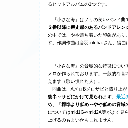
るヒットアルバムの1つです。
『小さな海』はノリの良いバンド曲
２番以降に疾走感のあるバンドアレン
の中では、やや落ち着いた印象があり
す。作詞作曲は音羽-otoha-さん、
『小さな海』の音域的な特徴につい
メロが作られております。一般的な音
えます（歌い慣れた人）。
同曲は、AメロBメロサビと盛り上が
後半～サビにかけて見られ
ます。
最近
め、
「標準より低め～やや低めの音域
についてはmid1Gやmid2A等がよ
上げるのもよいかもしれません。