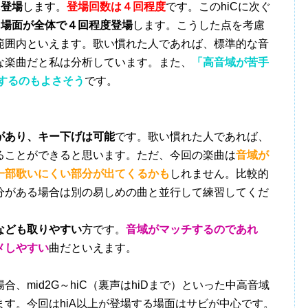
に登場
します。
登場回数は４回程度
です。このhiCに次ぐ
る場面が全体で４回程度登場
します。こうした点を考慮
範囲内といえます。歌い慣れた人であれば、標準的な音
な楽曲だと私は分析しています。また、
「高音域が苦手
唱するのもよさそう
です。
があり、キー下げは可能
です。歌い慣れた人であれば、
ることができると思います。ただ、今回の楽曲は
音域が
一部歌いにくい部分が出てくるかも
しれません。比較的
分がある場合は別の易しめの曲と並行して練習してくだ
なども取りやすい
方です。
音域がマッチするのであれ
メしやすい
曲だといえます。
mid2G～hiC（裏声はhiDまで）といった中高音域
す。今回はhiA以上が登場する場面はサビが中心です。