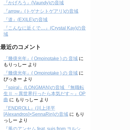
『かげろう』(Vaundy)の音域
『arrow』(トゲナシトゲアリ)の音域
『道』(EXILE)の音域
『こんなに近くで…』(Crystal Kay)の音
域
最近のコメント
『幾億光年』( Omoinotake ) の 音域
に
もりっしー
より
『幾億光年』( Omoinotake ) の 音域
に
ぴっきー
より
『spiral』(LONGMAN)の音域 『無職転
生Ⅱ ～異世界行ったら本気だす～』OP
曲
に
もりっしー
より
『ENDROLL』(川上洋平
[Alexandros]×SennaRin)の音域
に
もり
っしー
より
『風のアンセム feat. suis from ヨルシ