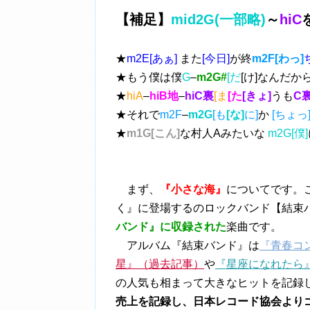
【補足】
mid2G(一部略)
～
hiC
★
m2E[あぁ]
また
[今日]
が終
m2F[わっ]
★もう僕は僕
G
–
m2G#
[だ
[け]なんだか
★
hiA
–
hiB地
–
hiC裏
[ま
[た
[きょ]
うも
C裏
★それで
m2F
–
m2G
[も
[な]
に]
か
[ちょっ
★
m1G[こん]
な村人Aみたいな
m2G[僕]
まず、
『小さな海』
についてです。
く』に登場するのロックバンド【結束
バンド』に収録された
楽曲です。
アルバム『結束バンド』は
『青春コ
星』（過去記事）
や
『星座になれたら』
の人気も相まって大きなヒットを記録
売上を記録し、日本レコード協会より