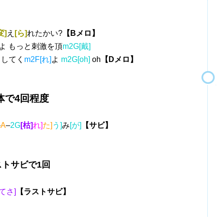
変]
え
[ら]
れたかい?
【Bメロ】
よ もっと刺激を頂
m2G[戴]
らしてく
m2F[れ]
よ
m2G[oh]
oh
【Dメロ】
で4回程度
–
A
–
2G
[枯]
れ]
た]
う]
み
[が]
【サビ】
ストサビで1回
てさ]
【ラストサビ】