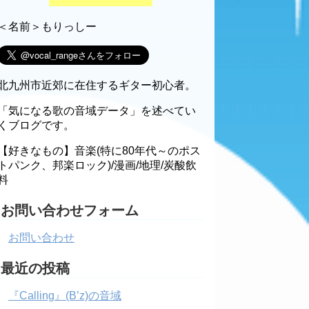
＜名前＞もりっしー
北九州市近郊に在住するギター初心者。
「気になる歌の音域データ」を述べてい
くブログです。
【好きなもの】音楽(特に80年代～のポス
トパンク、邦楽ロック)/漫画/地理/炭酸飲
料
お問い合わせフォーム
お問い合わせ
最近の投稿
『Calling』(B’z)の音域