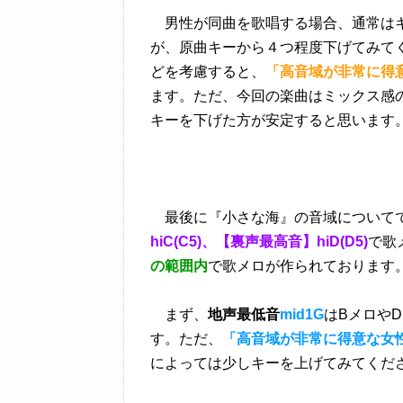
男性が同曲を歌唱する場合、通常はキ
が、原曲キーから４つ程度下げてみて
どを考慮すると、
「高音域が非常に得
ます。ただ、今回の楽曲はミックス感
キーを下げた方が安定すると思います
最後に『小さな海』の音域について
hiC(C5)、【裏声最高音】hiD(D5)
で歌
の範囲内
で歌メロが作られております
まず、
地声最低音
mid1G
はBメロや
す。ただ、
「高音域が非常に得意な女
によっては少しキーを上げてみてくだ