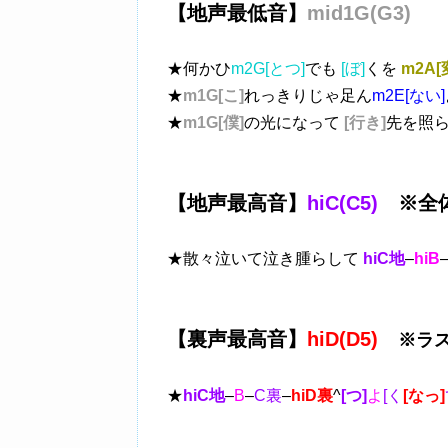
【地声最低音】
mid1G(G3)
★何かひ
m2G[とつ]
でも
[ぼ]
くを
m2A[
★
m1G[こ]
れっきりじゃ足ん
m2E[ない]
★
m1G[僕]
の光になって
[行き]
先を照
【地声最高音】
hiC(C5)
※全体
★散々泣いて泣き腫らして
hiC地
–
hiB
【裏声最高音】
hiD(D5)
※ラ
★
hiC地
–
B
–
C裏
–
hiD裏
^
[つ]
よ
[く
[なっ]