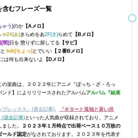
を含むフレーズ一覧
ちゃう]
のか
【Aメロ】
ら
m2A[あ]
きらめをあ
2F[き]
らめて
【Bメロ】
[明]
日を 懲りずに探してる
【サビ】
]
と
hiA[ちょっ]
とでいい
【２番Bメロ】
には何も出来ないよ
【Dメロ】
この楽曲は、２０２２年に
アニメ『ぼっち・ざ・ろっ
バンド】によりリリースされたアルバム
アルバム『結束
ンプレックス』(過去記事)
、
『ギターと孤独と蒼い惑
(過去記事)
といった人気曲が収録されており、アニメ
しました。
２０２３年１月時点で出荷ベース１０万枚の
ゴールド認定
がなされております。２０２３年を代表す