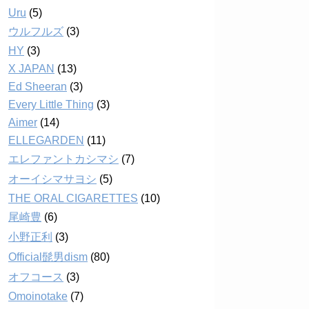
Uru
(5)
ウルフルズ
(3)
HY
(3)
X JAPAN
(13)
Ed Sheeran
(3)
Every Little Thing
(3)
Aimer
(14)
ELLEGARDEN
(11)
エレファントカシマシ
(7)
オーイシマサヨシ
(5)
THE ORAL CIGARETTES
(10)
尾崎豊
(6)
小野正利
(3)
Official髭男dism
(80)
オフコース
(3)
Omoinotake
(7)