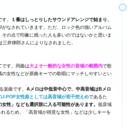
です。
１番はしっとりしたサウンドアレンジで始まり、
ジ
がなされていきます。ただ、ロック色の強いアルバム
、その点で印象に残った人も多いのではないかと思いま
編曲は三井律郎さんによりなされました。
てです。同曲は
大よそ一般的な女性の音域の範囲内
で歌
域の女性などが原曲キーでの歌唱にマッチしやすいとい
る楽曲です。
Aメロは中低音中心で、中高音域はBメロ
のJ-POP女性曲としては高音域が若干控えめ
であるた
の女性」なども選択肢に入る可能性があります。
低音域
く見られるため、「高音域が得意な女性」などは少しキーを