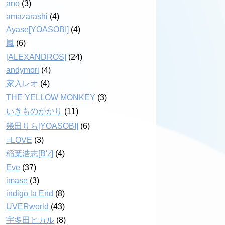
ano
(3)
amazarashi
(4)
Ayase[YOASOBI]
(4)
嵐
(6)
[ALEXANDROS]
(24)
andymori
(4)
家入レオ
(4)
THE YELLOW MONKEY
(3)
いきものがかり
(11)
幾田りら[YOASOBI]
(6)
=LOVE
(3)
稲葉浩志[B'z]
(4)
Eve
(37)
imase
(3)
indigo la End
(8)
UVERworld
(43)
宇多田ヒカル
(8)