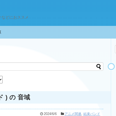
ケなどにおススメ
一覧
 ) の 音域
2024/6/6
アニメ関連
,
結束バンド