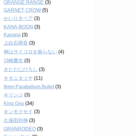
ORANGE RANGE
(3)
GARNET CROW
(5)
かいりきベア
(3)
KANA-BOON
(3)
Kanaria
(3)
上白石萌音
(3)
神はサイコロを振らない
(4)
川崎鷹也
(3)
きただにひろし
(3)
キタニタツヤ
(11)
9mm Parabellum Bullet
(3)
キリンジ
(3)
King Gnu
(34)
キンモクセイ
(3)
久保田利伸
(3)
GRANRODEO
(3)