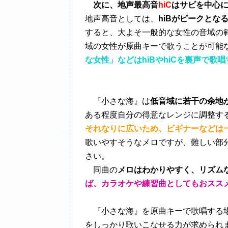
次に、地声最高音
hiC
はサビを中心
地声高音としては、
hiBがピークとな
すると、大よそ一般的な女性の音域の
域の女性が原曲キーで歌うことが可能
な女性」などはhiBやhiCを裏声で歌
『小さな海』は
低音域に若干の余地
ある程度自分の得意なレンジに調整す
それなりに広いため、ビギナーなどは
歌いやすそうなメロですが、難しい部
さい。
同曲の
メロはわかりやすく、リズム
ば、カラオケや練習曲としてもおスス
『小さな海』を原曲キーで歌唱する場合、
をしっかり歌いこなせる力が求められま