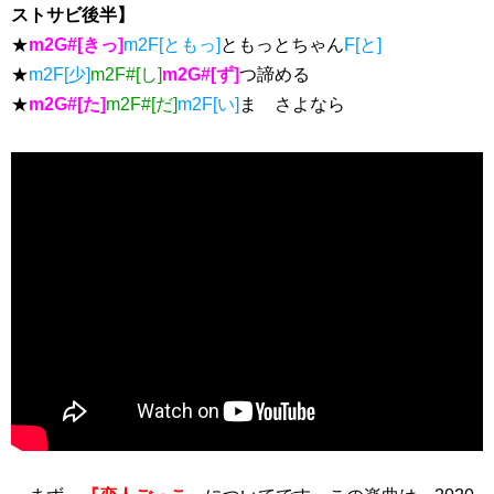
ストサビ後半】
★
m2G#[きっ]
m2F[ともっ]
ともっとちゃん
F[と]
★
m2F[少]
m2F#[し]
m2G#[ず]
つ諦める
★
m2G#[た]
m2F#[だ]
m2F[い]
ま さよなら