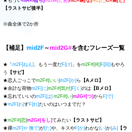
★もうい
hiA#地[ち]
m2G#[どあ]
hiC#裏[な]
hiC[た]
C#裏[と]
【ラストサビ後半】
※曲全体で2か所
【補足】
mid2F
～
mid2G#
を含むフレーズ一覧
★「
m2F[ねえ]
、もう一度だ
F[け]
」を
m2F#[何]
F[回]
もやろ
う
【サビ】
★恋人ごっこで
m2F#[いい]
m2F[か]
ら
【Aメロ】
★余計な荷物
m2F[に]
m2F#[気付]
F[く]
のは
【Bメロ】
★忘れていいの
m2F[は]
m2F#[い]
m2G#[つ]
から
F[で]
★
m2F[わ]
す
F[れ]
たいのはいつまでだ？
★
m2F#[恋]
m2G#[をし]
てみたい
【ラストサビ】
★裸
m2F[や 撫で]
が
[た]
や、キスや
F[か]
わかな
[い]
か
[み]
【ラ