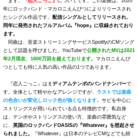
まず、
『恋人ごっこ』
についてです。この楽曲は、2020
年にロックバンド・マカロニえんぴつによりリリースされ
たシングル作品です。
配信シングルとしてリリースされ、
同年に発売されたフルアルバム『hope』に収録されており
ます。
同曲は、音楽ストリーミングサービスSpotifyのCMソング
として話題を呼びました。YouTubeで
公開されたMVは2021
年2月現在、1600万回を超えております。
マカロニえんぴ
つとしても特に人気の高い作品の1つであります。
『恋人ごっこ』は
ミディアムテンポのバンドナンバー
で
す。全体として軽やかなアレンジですが、
ラストでは楽曲
の色合いが変化しロック色が強くなります。
サビを中心に
ストリングスが用いられている点も特徴的です。私自身
は、テンポやストリングスの使い方、楽曲の雰囲気など
に、
英国のロックバンドOASISの『Whatever』を想起させ
られました。
『Whatever』は日本のテレビCMなどでも頻