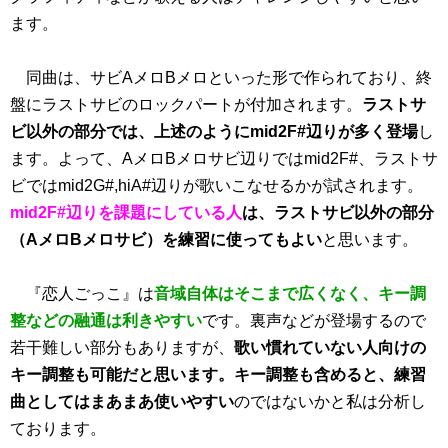
ます。
同曲は、サビAメロBメロといった形で作られており、終
盤にラストサビのロックパートが付加されます。
ラストサ
ビ以外の部分では、上述のようにmid2F#辺りが多く登場
し
ます。よって、AメロBメロサビ辺りではmid2F#、ラストサ
ビではmid2G#,hiA#辺りが歌いこなせるかが試されます。
mid2F#辺りを課題にしている人
は、ラストサビ以外の部分
（AメロBメロサビ）を練習に使ってもよい
と思います。
『恋人ごっこ』は
音域自体はそこまで広くなく、キー調
整などの融通は利きやすい
です。裏声などが登場するので
若干難しい部分もありますが、
歌い慣れていない人向けの
キー調整も可能だと思います。キー調整も含めると、練習
曲としてはまあまあ使いやすい
のではないかと私は分析し
ております。