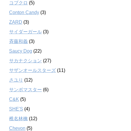
コブクロ
(5)
Conton Candy
(3)
ZARD
(3)
サイダーガール
(3)
斉藤和義
(3)
Saucy Dog
(22)
サカナクション
(27)
サザンオールスターズ
(11)
さユり
(12)
サンボマスター
(6)
C&K
(5)
SHE'S
(4)
椎名林檎
(12)
Chevon
(5)