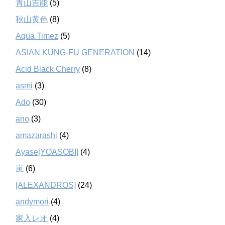
青山吉能
(5)
秋山黄色
(8)
Aqua Timez
(5)
ASIAN KUNG-FU GENERATION
(14)
Acid Black Cherry
(8)
asmi
(3)
Ado
(30)
ano
(3)
amazarashi
(4)
Ayase[YOASOBI]
(4)
嵐
(6)
[ALEXANDROS]
(24)
andymori
(4)
家入レオ
(4)