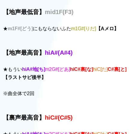
【地声最低音】
mid1F(F3)
★
m1F#[どう]
にもならないふた
m1G#[りだ]
【Aメロ】
【地声最高音】
hiA#(A#4)
★もうい
hiA#地[ち]
m2G#[どあ]
hiC#裏[な]
hiC[た]
C#裏[と]
【ラストサビ後半】
※曲全体で2回
【裏声最高音】
hiC#(C#5)