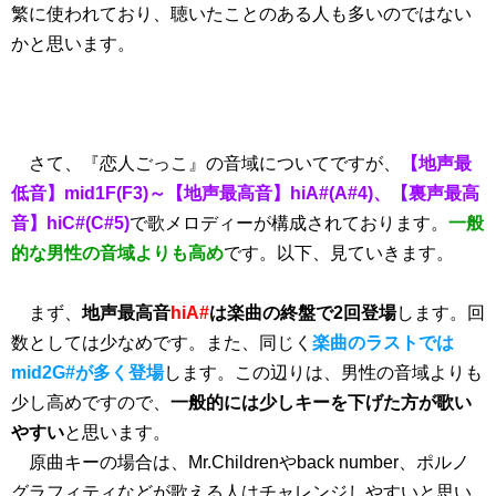
繁に使われており、聴いたことのある人も多いのではない
かと思います。
さて、『恋人ごっこ』の音域についてですが、
【地声最
低音】mid1F(F3)～【地声最高音】hiA#(A#4)、【裏声最高
音】hiC#(C#5)
で歌メロディーが構成されております。
一般
的な男性の音域よりも高め
です。以下、見ていきます。
まず、
地声最高音
hiA#
は楽曲の終盤で2回登場
します。回
数としては少なめです。また、同じく
楽曲のラストでは
mid2G#が多く登場
します。この辺りは、男性の音域よりも
少し高めですので、
一般的には少しキーを下げた方が歌い
やすい
と思います。
原曲キーの場合は、Mr.Childrenやback number、ポルノ
グラフィティなどが歌える人はチャレンジしやすいと思い