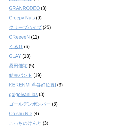
GRANRODEO
(3)
Creepy Nuts
(9)
クリープハイプ
(25)
GReeeeN
(11)
くるり
(6)
GLAY
(18)
桑田佳祐
(5)
結束バンド
(19)
KERENMI[蔦谷好位置]
(3)
go!go!vanillas
(3)
ゴールデンボンバー
(3)
Co shu Nie
(4)
こっちのけんと
(3)