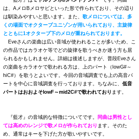
は、AメロBメロサビといった形で作られており、その辺り
は馴染みやすいと思います。また、
歌メロについては、多
くの場面でオクターブユニゾンが用いられており、主旋律
とともに1オクターブ下のメロが重ねられております。
Eveさんの楽曲は広い音域が使われることが多いため、こ
の作品ではカラオケ等でどの旋律を歌うべきか迷う方も居
られるかもしれません。詳細は後述しますが、普段Eveさん
の楽曲をカラオケで歌われる方は、上のパート（lowG#～
hiC#）を歌うとよいです。今回の音域調査でも上の高音パ
ートを中心に音域調査を行っております。ちなみに、
低音
パートはおおよそlowF～mid2C#で歌われており
ます。
『藍才』の音域的な特徴についてです。
同曲は男性とし
ては高めのレンジで歌メロが作られており
ます。そのた
め、通常はキーを下げた方が歌いやすいです。