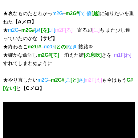
★哀なものだとわかっ
m2G
–
m2G#
[て 優
[越]
に知りたいを重
ねた
【Aメロ】
★
m2G
–
m2G#
[君
[を]
辿]
m2F[る]
寄る辺
[に]
も また少し違
っていたのかな
【サビ】
★終わるこ
m2G#
–
m2G
[との]
なき]
旅路を
★確かな命宿し
m2G#[て]
消えた街
[の息吹]
きを
m1F[わ]
すれてしまわぬように
★やり直したい
m2G
–
m2G#
[こ
[と]
さ]
m2F[え]
も今はもう
G#
[ない]
と
【Cメロ】