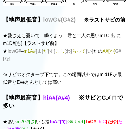
【地声最低音】
lowG#(G#2)
※ラストサビの前
★愛さえも憂いて 瞬くよう 君と二人の思いm1C[出]に
m1D#[も]
【ラストサビ前】
★
lowG#
–
m1A#
[ま]
だ
[す]
こし
[わ]
らって
[い]
たの
A#[か]
G#
[な]
※サビのオクターブ下です。この場面以外ではmid1Fが最
低音とEveさんとしては高い
【地声最高音】
hiA#(A#4)
※サビとCメロで
多い
★あい
m2G#[さ]
いも捨
hiA#[て]
G#[いけ]
hiC#
–
hiC
[たゆ]
た