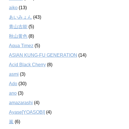
aiko
(13)
あいみょん
(43)
青山吉能
(5)
秋山黄色
(8)
Aqua Timez
(5)
ASIAN KUNG-FU GENERATION
(14)
Acid Black Cherry
(8)
asmi
(3)
Ado
(30)
ano
(3)
amazarashi
(4)
Ayase[YOASOBI]
(4)
嵐
(6)