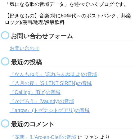
「気になる歌の音域データ」を述べていくブログです。
【好きなもの】音楽(特に80年代～のポストパンク、邦楽
ロック)/漫画/地理/炭酸飲料
お問い合わせフォーム
お問い合わせ
最近の投稿
『なんもねえ』(忘れらんねえよ)の音域
『八月の夜』(SILENT SIREN)の音域
『Calling』(B’z)の音域
『かげろう』(Vaundy)の音域
『arrow』(トゲナシトゲアリ)の音域
最近のコメント
『花葬』(L’Arc-en-Ciel)の音域
に
ファン
より