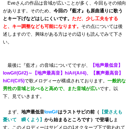
Eveさんの作品は音域が広いことが多く、今回もその傾向
があります。そのため、
今回の『藍才』も原曲通りに歌う
とキー下げなどはしにくいです。
ただ、少し工夫をする
と、キー調整なども可能になります。
その点については後
述しますので、興味がある方はその辺りも読んでみて下さ
い。
最後に『藍才』の音域についてですが、
【地声最低音】
lowG#(G#2)～【地声最高音】hiA#(A#4)、【裏声最高音】
hiC#(C#5)
で歌メロディーが構成されております。
一般的な
男性の音域と比べると高めで、また音域が広い
です。以
下、見ていきます。
まず、
地声最低音
lowG#
はラストサビの前（
【愛さえも
憂いて 瞬くよう】
から始まるところです）で登場し
ま
す。このメロディーはサビメロの1オクターブ下で歌われて