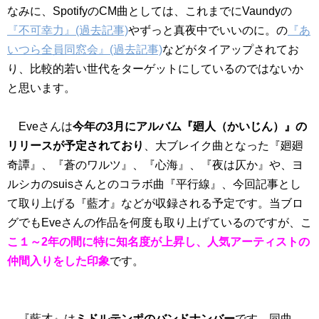
なみに、SpotifyのCM曲としては、これまでにVaundyの
『不可幸力』(過去記事)
やずっと真夜中でいいのに。の
『あ
いつら全員同窓会』(過去記事)
などがタイアップされてお
り、比較的若い世代をターゲットにしているのではないか
と思います。
Eveさんは
今年の3月にアルバム『廻人（かいじん）』の
リリースが予定されており
、大ブレイク曲となった『廻廻
奇譚』、『蒼のワルツ』、『心海』、『夜は仄か』や、ヨ
ルシカのsuisさんとのコラボ曲『平⾏線』、今回記事とし
て取り上げる『藍才』などが収録される予定です。当ブロ
グでもEveさんの作品を何度も取り上げているのですが、こ
こ１～2年の間に特に知名度が上昇し、人気アーティストの
仲間入りをした印象
です。
『藍才』は
ミドルテンポのバンドナンバー
です。同曲