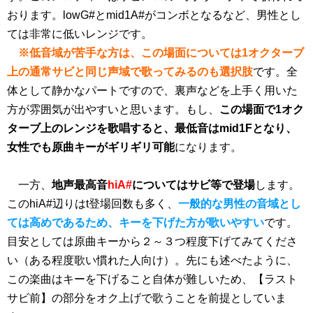
おります。lowG#とmid1A#がコンボとなるなど、男性とし
ては非常に低いレンジです。
※
低音域が苦手な方は、この場面については1オクターブ
上の通常サビと同じ声域で歌ってみるのも選択肢
です。全
体として静かなパートですので、裏声などを上手く用いた
方が雰囲気が出やすいと思います。もし、
この場面で1オク
ターブ上のレンジを歌唱すると、最低音はmid1Fとなり、
女性でも原曲キーがギリギリ可能
になります。
一方、
地声最高音
hiA#
についてはサビ等で登場
します。
このhiA#辺りはt登場回数も多く、
一般的な男性の音域とし
ては高めであるため、キーを下げた方が歌いやすい
です。
目安としては原曲キーから２～３つ程度下げてみてくださ
い（ある程度歌い慣れた人向け）。先にも述べたように、
この楽曲はキーを下げること自体が難しいため、【ラスト
サビ前】の部分をオク上げで歌うことを前提としていま