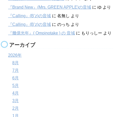
『Brand New』(Mrs. GREEN APPLE)の音域
に
ゆ
より
『Calling』(B’z)の音域
に
名無し
より
『Calling』(B’z)の音域
に
のっち
より
『幾億光年』( Omoinotake ) の 音域
に
もりっしー
より
アーカイブ
2026年
8月
7月
6月
5月
4月
3月
2月
1月