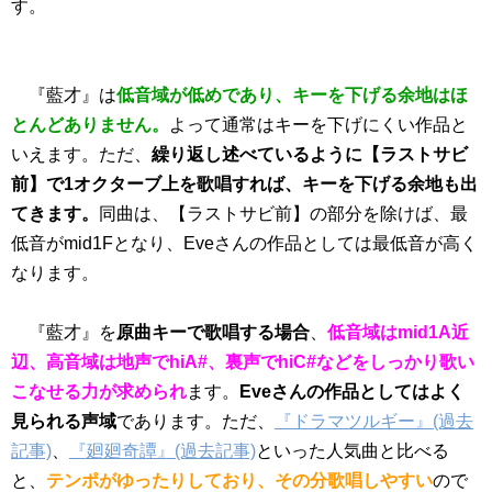
す。
『藍才』は
低音域が低めであり、キーを下げる余地はほ
とんどありません。
よって通常はキーを下げにくい作品と
いえます。ただ、
繰り返し述べているように【ラストサビ
前】で1オクターブ上を歌唱すれば、キーを下げる余地も出
てきます。
同曲は、【ラストサビ前】の部分を除けば、最
低音がmid1Fとなり、Eveさんの作品としては最低音が高く
なります。
『藍才』を
原曲キーで歌唱する場合
、
低音域はmid1A近
辺、高音域は地声でhiA#、裏声でhiC#などをしっかり歌い
こなせる力が求められ
ます。
Eveさんの作品としてはよく
見られる声域
であります。ただ、
『ドラマツルギー』(過去
記事)
、
『廻廻奇譚』(過去記事)
といった人気曲と比べる
と、
テンポがゆったりしており、その分歌唱しやすい
ので