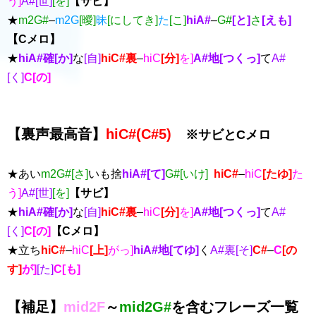
う]
A#[世]
[を]
【サビ】
★
m2G#
–
m2G
[曖]
昧
[にしてき]
た
[こ]
hiA#
–
G#
[と]
さ
[えも]
【Cメロ】
★
hiA#確[か]
な
[自]
hiC#裏
–
hiC
[分]
を]
A#地[つくっ]
て
A#
[く]
C[の]
【裏声最高音】
hiC#(C#5)
※サビとCメロ
★あい
m2G#[さ]
いも捨
hiA#[て]
G#[いけ]
hiC#
–
hiC
[たゆ]
た
う]
A#[世]
[を]
【サビ】
★
hiA#確[か]
な
[自]
hiC#裏
–
hiC
[分]
を]
A#地[つくっ]
て
A#
[く]
C[の]
【Cメロ】
★立ち
hiC#
–
hiC
[上]
がっ]
hiA#地[てゆ]
く
A#裏[そ]
C#
–
C
[の
す]
が]
[た]
C[も]
【補足】
mid2F
～
mid2G#
を含むフレーズ一覧